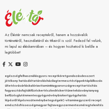
Az Éléstár nemcsak receptekről, hanem a hozzávalók
történetéről, használatáról és titkairól is szól. Fedezd fel velünk,
mi lapul az éléskamrában – és hogyan hozhatod ki belőle a
legtöbbet!
egészség
felhasználás
gyors recept
köret
gondozás
desszert
jótékony hatás
diéta
tárolás
házilag
termesztés
tippek
táplálkozás
ültetés
vásárlás
kalória
vitamin
Magyarország
recept
tartósítás
fagyasztás
fajták
főzés
kertészkedés
kert
tünetek
ásványianyag
befőzés
gluténmentes
gyógynövény
biokert
gyógyhatás
lépésről lépésre
sütemény
betegségek
C-vitamin
egyszerű recept
emésztés
frissesség
magyar fajta
vegyszermentes
méregtelenítés