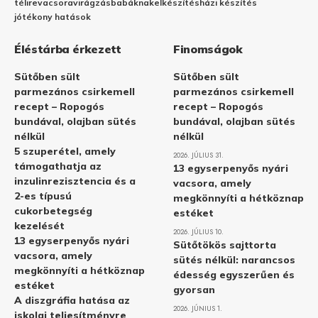
télire
vacsora
virágzás
babáknak
elkészítés
házi készítés
jótékony hatások
Éléstárba érkezett
Finomságok
Sütőben sült
Sütőben sült
parmezános csirkemell
parmezános csirkemell
recept – Ropogós
recept – Ropogós
bundával, olajban sütés
bundával, olajban sütés
nélkül
nélkül
5 szuperétel, amely
2026. JÚLIUS 31.
támogathatja az
13 egyserpenyős nyári
inzulinrezisztencia és a
vacsora, amely
2-es típusú
megkönnyíti a hétköznap
cukorbetegség
estéket
kezelését
2026. JÚLIUS 10.
13 egyserpenyős nyári
Sütőtökös sajttorta
vacsora, amely
sütés nélkül: narancsos
megkönnyíti a hétköznap
édesség egyszerűen és
estéket
gyorsan
A diszgráfia hatása az
2026. JÚNIUS 1.
iskolai teljesítményre