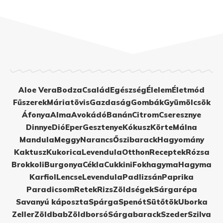
Aloe Vera
Bodza
Család
Egészség
Élelem
Életmód
Fűszerek
Máriatövis
Gazdaság
Gombák
Gyümölcsök
Áfonya
Alma
Avokádó
Banán
Citrom
Cseresznye
Dinnye
Dió
Eper
Gesztenye
Kókusz
Körte
Málna
Mandula
Meggy
Narancs
Őszibarack
Hagyomány
Kaktusz
Kukorica
Levendula
Otthon
Receptek
Rózsa
Brokkoli
Burgonya
Cékla
Cukkini
Fokhagyma
Hagyma
Karfiol
Lencse
Levendula
Padlizsán
Paprika
Paradicsom
Retek
Rizs
Zöldségek
Sárgarépa
Savanyú káposzta
Spárga
Spenót
Sütőtök
Uborka
Zeller
Zöldbab
Zöldborsó
Sárgabarack
Szeder
Szilva