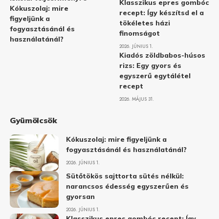
Klasszikus epres gombóc
Kókuszolaj: mire
recept: Így készítsd el a
figyeljünk a
tökéletes házi
fogyasztásánál és
finomságot
használatánál?
2026. JÚNIUS 1.
Kiadós zöldbabos-húsos
rizs: Egy gyors és
egyszerű egytálétel
recept
2026. MÁJUS 31.
Gyümölcsök
Kókuszolaj: mire figyeljünk a
fogyasztásánál és használatánál?
2026. JÚNIUS 1.
Sütőtökös sajttorta sütés nélkül:
narancsos édesség egyszerűen és
gyorsan
2026. JÚNIUS 1.
Klasszikus epres gombóc recept: Így