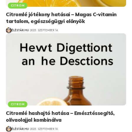
CITROM
Citromlé jótékony hatásai – Magas C-vitamin
tartalom, egészségügyi előnyök
ÉLÉSTÁR.HU
2025. SZEPTEMBER 14.
CITROM
Citromlé hashajtó hatása – Emésztéssegítő,
olívaolajjal kombinálva
ÉLÉSTÁR.HU
2025. SZEPTEMBER 10.