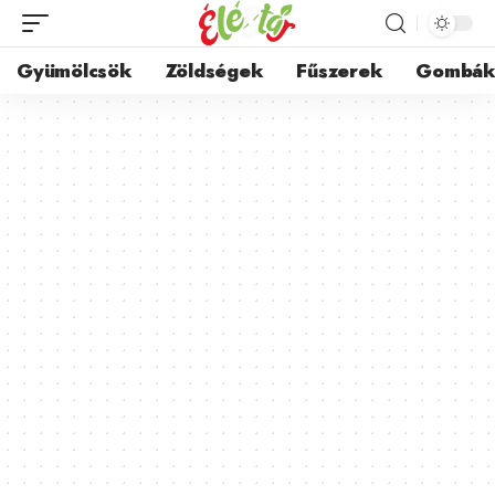
Gyümölcsök
Zöldségek
Fűszerek
Gombá