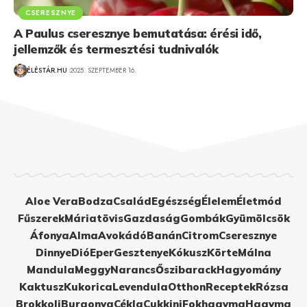
CSERESZNYE
A Paulus cseresznye bemutatása: érési idő,
jellemzők és termesztési tudnivalók
ÉLÉSTÁR.HU
2025. SZEPTEMBER 16.
Aloe Vera
Bodza
Család
Egészség
Élelem
Életmód
Fűszerek
Máriatövis
Gazdaság
Gombák
Gyümölcsök
Áfonya
Alma
Avokádó
Banán
Citrom
Cseresznye
Dinnye
Dió
Eper
Gesztenye
Kókusz
Körte
Málna
Mandula
Meggy
Narancs
Őszibarack
Hagyomány
Kaktusz
Kukorica
Levendula
Otthon
Receptek
Rózsa
Brokkoli
Burgonya
Cékla
Cukkini
Fokhagyma
Hagyma