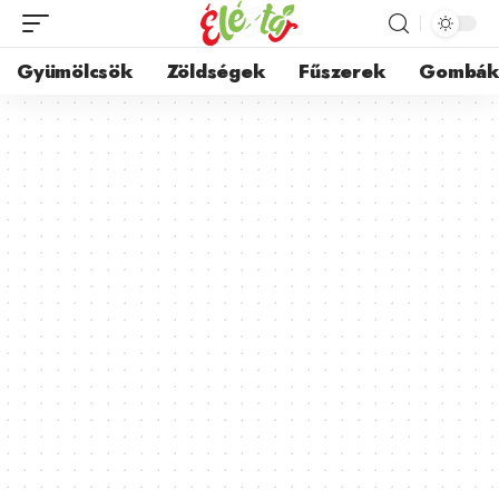
Gyümölcsök
Zöldségek
Fűszerek
Gombá