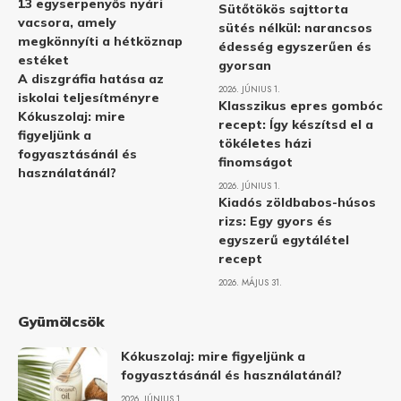
13 egyserpenyős nyári
Sütőtökös sajttorta
vacsora, amely
sütés nélkül: narancsos
megkönnyíti a hétköznap
édesség egyszerűen és
estéket
gyorsan
A diszgráfia hatása az
2026. JÚNIUS 1.
iskolai teljesítményre
Klasszikus epres gombóc
Kókuszolaj: mire
recept: Így készítsd el a
figyeljünk a
tökéletes házi
fogyasztásánál és
finomságot
használatánál?
2026. JÚNIUS 1.
Kiadós zöldbabos-húsos
rizs: Egy gyors és
egyszerű egytálétel
recept
2026. MÁJUS 31.
Gyümölcsök
Kókuszolaj: mire figyeljünk a
fogyasztásánál és használatánál?
2026. JÚNIUS 1.