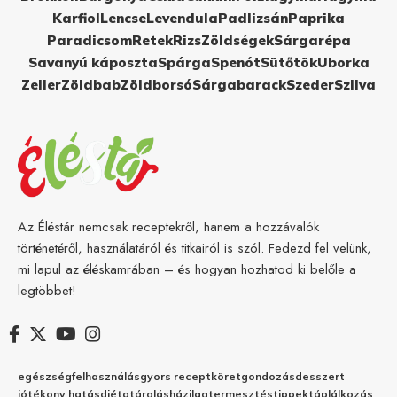
Karfiol
Lencse
Levendula
Padlizsán
Paprika
Paradicsom
Retek
Rizs
Zöldségek
Sárgarépa
Savanyú káposzta
Spárga
Spenót
Sütőtök
Uborka
Zeller
Zöldbab
Zöldborsó
Sárgabarack
Szeder
Szilva
Az Éléstár nemcsak receptekről, hanem a hozzávalók
történetéről, használatáról és titkairól is szól. Fedezd fel velünk,
mi lapul az éléskamrában – és hogyan hozhatod ki belőle a
legtöbbet!
egészség
felhasználás
gyors recept
köret
gondozás
desszert
jótékony hatás
diéta
tárolás
házilag
termesztés
tippek
táplálkozás