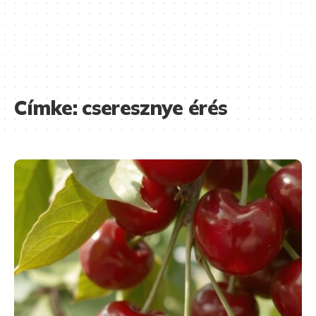
Címke:
cseresznye érés