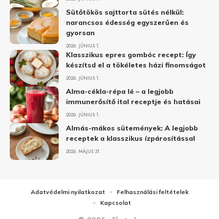
Sütőtökös sajttorta sütés nélkül:
narancsos édesség egyszerűen és
gyorsan
2026. JÚNIUS 1.
Klasszikus epres gombóc recept: Így
készítsd el a tökéletes házi finomságot
2026. JÚNIUS 1.
Alma-cékla-répa lé – a legjobb
immunerősítő ital receptje és hatásai
2026. JÚNIUS 1.
Almás-mákos sütemények: A legjobb
receptek a klasszikus ízpárosítással
2026. MÁJUS 31.
Adatvédelmi nyilatkozat
Felhasználási feltételek
Kapcsolat