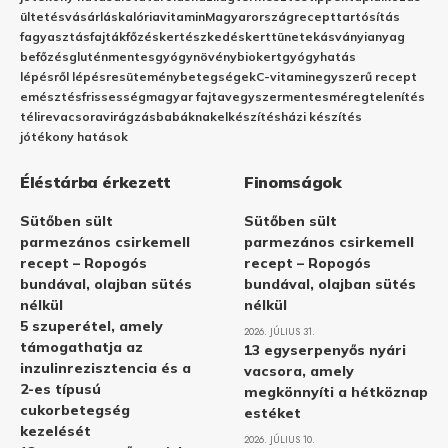
ültetés
vásárlás
kalória
vitamin
Magyarország
recept
tartósítás
fagyasztás
fajták
főzés
kertészkedés
kert
tünetek
ásványianyag
befőzés
gluténmentes
gyógynövény
biokert
gyógyhatás
lépésről lépésre
sütemény
betegségek
C-vitamin
egyszerű recept
emésztés
frissesség
magyar fajta
vegyszermentes
méregtelenítés
télire
vacsora
virágzás
babáknak
elkészítés
házi készítés
jótékony hatások
Éléstárba érkezett
Finomságok
Sütőben sült
Sütőben sült
parmezános csirkemell
parmezános csirkemell
recept – Ropogós
recept – Ropogós
bundával, olajban sütés
bundával, olajban sütés
nélkül
nélkül
5 szuperétel, amely
2026. JÚLIUS 31.
támogathatja az
13 egyserpenyős nyári
inzulinrezisztencia és a
vacsora, amely
2-es típusú
megkönnyíti a hétköznap
cukorbetegség
estéket
kezelését
2026. JÚLIUS 10.