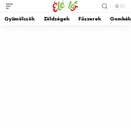
Gyümölcsök
Zöldségek
Fűszerek
Gombá