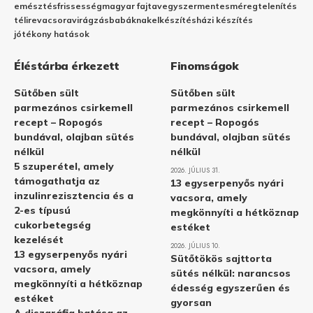
emésztés
frissesség
magyar fajta
vegyszermentes
méregtelenítés
télire
vacsora
virágzás
babáknak
elkészítés
házi készítés
jótékony hatások
Éléstárba érkezett
Finomságok
Sütőben sült
Sütőben sült
parmezános csirkemell
parmezános csirkemell
recept – Ropogós
recept – Ropogós
bundával, olajban sütés
bundával, olajban sütés
nélkül
nélkül
5 szuperétel, amely
2026. JÚLIUS 31.
támogathatja az
13 egyserpenyős nyári
inzulinrezisztencia és a
vacsora, amely
2-es típusú
megkönnyíti a hétköznap
cukorbetegség
estéket
kezelését
2026. JÚLIUS 10.
13 egyserpenyős nyári
Sütőtökös sajttorta
vacsora, amely
sütés nélkül: narancsos
megkönnyíti a hétköznap
édesség egyszerűen és
estéket
gyorsan