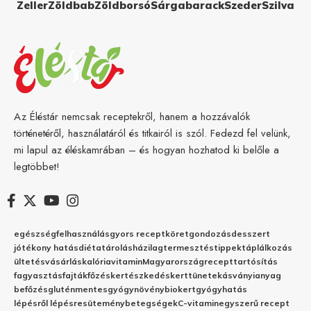
Zeller
Zöldbab
Zöldborsó
Sárgabarack
Szeder
Szilva
Az Éléstár nemcsak receptekről, hanem a hozzávalók
történetéről, használatáról és titkairól is szól. Fedezd fel velünk,
mi lapul az éléskamrában – és hogyan hozhatod ki belőle a
legtöbbet!
egészség
felhasználás
gyors recept
köret
gondozás
desszert
jótékony hatás
diéta
tárolás
házilag
termesztés
tippek
táplálkozás
ültetés
vásárlás
kalória
vitamin
Magyarország
recept
tartósítás
fagyasztás
fajták
főzés
kertészkedés
kert
tünetek
ásványianyag
befőzés
gluténmentes
gyógynövény
biokert
gyógyhatás
lépésről lépésre
sütemény
betegségek
C-vitamin
egyszerű recept