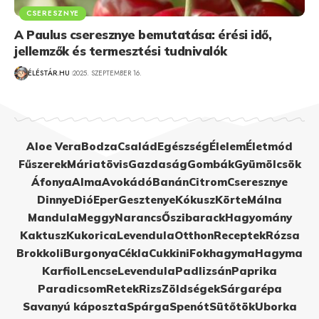
CSERESZNYE
A Paulus cseresznye bemutatása: érési idő,
jellemzők és termesztési tudnivalók
ÉLÉSTÁR.HU
2025. SZEPTEMBER 16.
Aloe Vera
Bodza
Család
Egészség
Élelem
Életmód
Fűszerek
Máriatövis
Gazdaság
Gombák
Gyümölcsök
Áfonya
Alma
Avokádó
Banán
Citrom
Cseresznye
Dinnye
Dió
Eper
Gesztenye
Kókusz
Körte
Málna
Mandula
Meggy
Narancs
Őszibarack
Hagyomány
Kaktusz
Kukorica
Levendula
Otthon
Receptek
Rózsa
Brokkoli
Burgonya
Cékla
Cukkini
Fokhagyma
Hagyma
Karfiol
Lencse
Levendula
Padlizsán
Paprika
Paradicsom
Retek
Rizs
Zöldségek
Sárgarépa
Savanyú káposzta
Spárga
Spenót
Sütőtök
Uborka