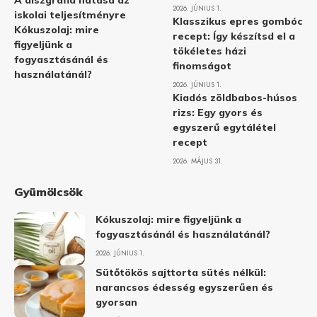
A diszgráfia hatása az
2026. JÚNIUS 1.
iskolai teljesítményre
Klasszikus epres gombóc
Kókuszolaj: mire
recept: Így készítsd el a
figyeljünk a
tökéletes házi
fogyasztásánál és
finomságot
használatánál?
2026. JÚNIUS 1.
Kiadós zöldbabos-húsos
rizs: Egy gyors és
egyszerű egytálétel
recept
2026. MÁJUS 31.
Gyümölcsök
Kókuszolaj: mire figyeljünk a
fogyasztásánál és használatánál?
2026. JÚNIUS 1.
Sütőtökös sajttorta sütés nélkül:
narancsos édesség egyszerűen és
gyorsan