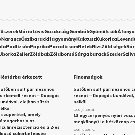
Fűszerek
Máriatövis
Gazdaság
Gombák
Gyümölcsök
Áfonya
y
Narancs
Őszibarack
Hagyomány
Kaktusz
Kukorica
Levend
ula
Padlizsán
Paprika
Paradicsom
Retek
Rizs
Zöldségek
Sár
Uborka
Zeller
Zöldbab
Zöldborsó
Sárgabarack
Szeder
Szilv
Éléstárba érkezett
Finomságok
Sütőben sült parmezános
Sütőben sült parmezános cs
sirkemell recept – Ropogós
recept – Ropogós bundával,
undával, olajban sütés
nélkül
élkül
2026. JÚLIUS 31.
 szuperétel, amely
13 egyserpenyős nyári vacs
támogathatja az
megkönnyíti a hétköznap e
nzulinrezisztencia és a 2-es
2026. JÚLIUS 10.
ípusú cukorbetegség