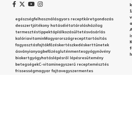
k
1
v
egészség
felhasználás
gyors recept
köret
gondozás
a
desszert
jótékony hatás
diéta
tárolás
házilag
A
termesztés
tippek
táplálkozás
ültetés
vásárlás
i
kalória
vitamin
Magyarország
recept
tartósítás
K
fagyasztás
fajták
főzés
kertészkedés
kert
tünetek
f
ásványianyag
befőzés
gluténmentes
gyógynövény
h
biokert
gyógyhatás
lépésről lépésre
sütemény
betegségek
C-vitamin
egyszerű recept
emésztés
frissesség
magyar fajta
vegyszermentes
méregtelenítés
télire
vacsora
virágzás
babáknak
elkészítés
házi készítés
jótékony hatások