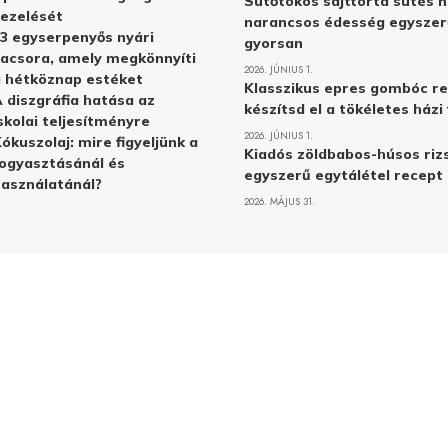
Sütőtökös sajttorta sütés n
ezelését
narancsos édesség egyszer
3 egyserpenyős nyári
gyorsan
acsora, amely megkönnyíti
2026. JÚNIUS 1.
 hétköznap estéket
Klasszikus epres gombóc re
 diszgráfia hatása az
készítsd el a tökéletes ház
skolai teljesítményre
2026. JÚNIUS 1.
ókuszolaj: mire figyeljünk a
Kiadós zöldbabos-húsos rizs
ogyasztásánál és
egyszerű egytálétel recept
asználatánál?
2026. MÁJUS 31.