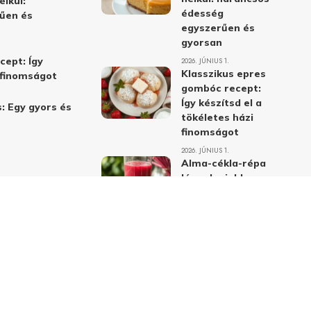
élkül:
édesség
űen és
egyszerűen és
gyorsan
cept: Így
2026. JÚNIUS 1.
Klasszikus epres
i finomságot
gombóc recept:
Így készítsd el a
: Egy gyors és
tökéletes házi
finomságot
2026. JÚNIUS 1.
Alma-cékla-répa
lé – a legjobb
immunerősítő ital
receptje és
hatásai
2026. JÚNIUS 1.
Almás-mákos
sütemények: A
legjobb receptek
a klasszikus