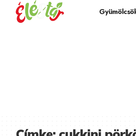
Gyümölcsö
Címke:
cukkini pörk