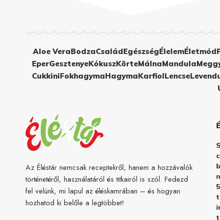
Aloe Vera
Bodza
Család
Egészség
Élelem
Életmód
Eper
Gesztenye
Kókusz
Körte
Málna
Mandula
Megg
Cukkini
Fokhagyma
Hagyma
Karfiol
Lencse
Levend
c
b
Az Éléstár nemcsak receptekről, hanem a hozzávalók
n
történetéről, használatáról és titkairól is szól. Fedezd
5
fel velünk, mi lapul az éléskamrában – és hogyan
hozhatod ki belőle a legtöbbet!
i
t