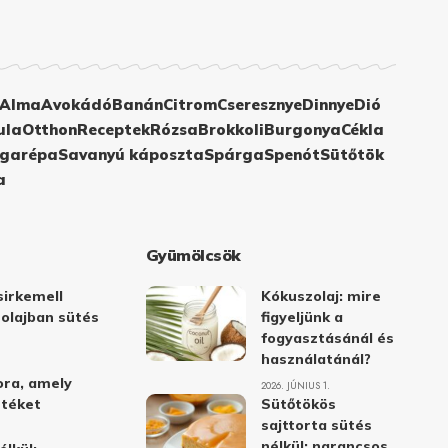
Alma
Avokádó
Banán
Citrom
Cseresznye
Dinnye
Dió
ula
Otthon
Receptek
Rózsa
Brokkoli
Burgonya
Cékla
garépa
Savanyú káposzta
Spárga
Spenót
Sütőtök
a
Gyümölcsök
irkemell
Kókuszolaj: mire
 olajban sütés
figyeljünk a
fogyasztásánál és
használatánál?
ora, amely
2026. JÚNIUS 1.
stéket
Sütőtökös
sajttorta sütés
nélkül: narancsos