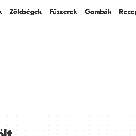
k
Zöldségek
Fűszerek
Gombák
Rece
ölt