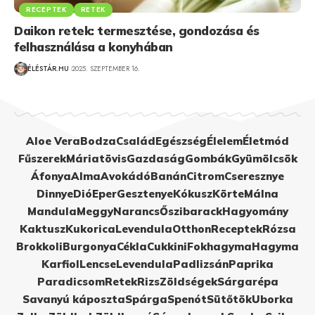
RECEPTEK
RETEK
Daikon retek: termesztése, gondozása és
felhasználása a konyhában
ÉLÉSTÁR.HU
2025. SZEPTEMBER 16.
Aloe Vera
Bodza
Család
Egészség
Élelem
Életmód
Fűszerek
Máriatövis
Gazdaság
Gombák
Gyümölcsök
Áfonya
Alma
Avokádó
Banán
Citrom
Cseresznye
Dinnye
Dió
Eper
Gesztenye
Kókusz
Körte
Málna
Mandula
Meggy
Narancs
Őszibarack
Hagyomány
Kaktusz
Kukorica
Levendula
Otthon
Receptek
Rózsa
Brokkoli
Burgonya
Cékla
Cukkini
Fokhagyma
Hagyma
Karfiol
Lencse
Levendula
Padlizsán
Paprika
Paradicsom
Retek
Rizs
Zöldségek
Sárgarépa
Savanyú káposzta
Spárga
Spenót
Sütőtök
Uborka