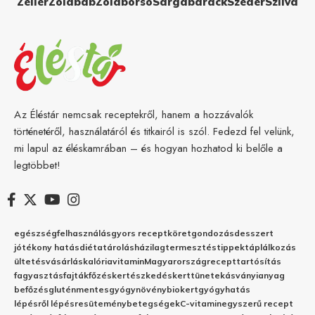
Zeller
Zöldbab
Zöldborsó
Sárgabarack
Szeder
Szilva
Az Éléstár nemcsak receptekről, hanem a hozzávalók
történetéről, használatáról és titkairól is szól. Fedezd fel velünk,
mi lapul az éléskamrában – és hogyan hozhatod ki belőle a
legtöbbet!
egészség
felhasználás
gyors recept
köret
gondozás
desszert
jótékony hatás
diéta
tárolás
házilag
termesztés
tippek
táplálkozás
ültetés
vásárlás
kalória
vitamin
Magyarország
recept
tartósítás
fagyasztás
fajták
főzés
kertészkedés
kert
tünetek
ásványianyag
befőzés
gluténmentes
gyógynövény
biokert
gyógyhatás
lépésről lépésre
sütemény
betegségek
C-vitamin
egyszerű recept