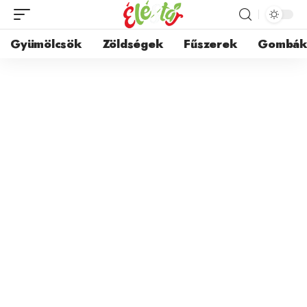
Gyümölcsök
Zöldségek
Fűszerek
Gombá