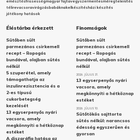
emésztés
frissesség
magyar fajta
vegyszermentes
méregtelenítés
télire
vacsora
virágzás
babáknak
elkészítés
házi készítés
jótékony hatások
Éléstárba érkezett
Finomságok
Sütőben sült
Sütőben sült
parmezános csirkemell
parmezános csirkemell
recept – Ropogós
recept – Ropogós
bundával, olajban sütés
bundával, olajban sütés
nélkül
nélkül
5 szuperétel, amely
2026. JÚLIUS 31.
támogathatja az
13 egyserpenyős nyári
inzulinrezisztencia és a
vacsora, amely
2-es típusú
megkönnyíti a hétköznap
cukorbetegség
estéket
kezelését
2026. JÚLIUS 10.
13 egyserpenyős nyári
Sütőtökös sajttorta
vacsora, amely
sütés nélkül: narancsos
megkönnyíti a hétköznap
édesség egyszerűen és
estéket
gyorsan
A diszgráfia hatása az