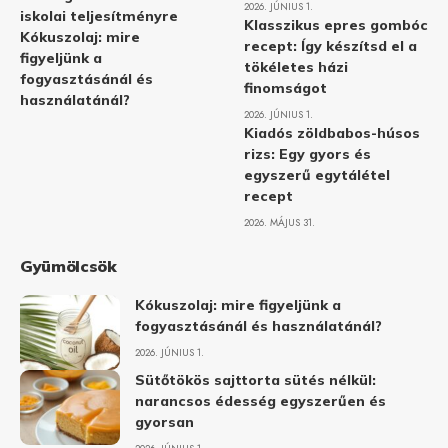
2026. JÚNIUS 1.
iskolai teljesítményre
Klasszikus epres gombóc
Kókuszolaj: mire
recept: Így készítsd el a
figyeljünk a
tökéletes házi
fogyasztásánál és
finomságot
használatánál?
2026. JÚNIUS 1.
Kiadós zöldbabos-húsos
rizs: Egy gyors és
egyszerű egytálétel
recept
2026. MÁJUS 31.
Gyümölcsök
Kókuszolaj: mire figyeljünk a
fogyasztásánál és használatánál?
2026. JÚNIUS 1.
Sütőtökös sajttorta sütés nélkül:
narancsos édesség egyszerűen és
gyorsan