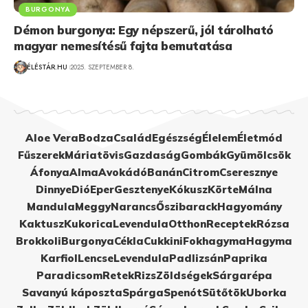
BURGONYA
Démon burgonya: Egy népszerű, jól tárolható
magyar nemesítésű fajta bemutatása
ÉLÉSTÁR.HU
2025. SZEPTEMBER 8.
Aloe Vera
Bodza
Család
Egészség
Élelem
Életmód
Fűszerek
Máriatövis
Gazdaság
Gombák
Gyümölcsök
Áfonya
Alma
Avokádó
Banán
Citrom
Cseresznye
Dinnye
Dió
Eper
Gesztenye
Kókusz
Körte
Málna
Mandula
Meggy
Narancs
Őszibarack
Hagyomány
Kaktusz
Kukorica
Levendula
Otthon
Receptek
Rózsa
Brokkoli
Burgonya
Cékla
Cukkini
Fokhagyma
Hagyma
Karfiol
Lencse
Levendula
Padlizsán
Paprika
Paradicsom
Retek
Rizs
Zöldségek
Sárgarépa
Savanyú káposzta
Spárga
Spenót
Sütőtök
Uborka