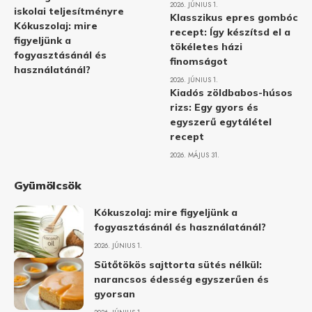
2026. JÚNIUS 1.
iskolai teljesítményre
Klasszikus epres gombóc
Kókuszolaj: mire
recept: Így készítsd el a
figyeljünk a
tökéletes házi
fogyasztásánál és
finomságot
használatánál?
2026. JÚNIUS 1.
Kiadós zöldbabos-húsos
rizs: Egy gyors és
egyszerű egytálétel
recept
2026. MÁJUS 31.
Gyümölcsök
Kókuszolaj: mire figyeljünk a
fogyasztásánál és használatánál?
2026. JÚNIUS 1.
Sütőtökös sajttorta sütés nélkül:
narancsos édesség egyszerűen és
gyorsan