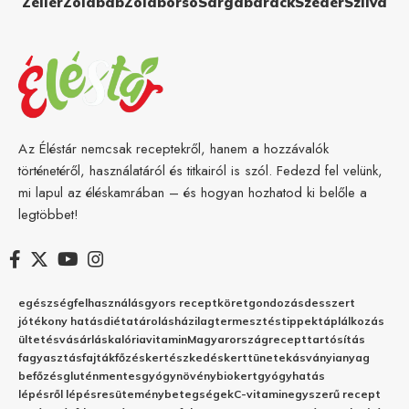
Zeller
Zöldbab
Zöldborsó
Sárgabarack
Szeder
Szilva
Az Éléstár nemcsak receptekről, hanem a hozzávalók
történetéről, használatáról és titkairól is szól. Fedezd fel velünk,
mi lapul az éléskamrában – és hogyan hozhatod ki belőle a
legtöbbet!
egészség
felhasználás
gyors recept
köret
gondozás
desszert
jótékony hatás
diéta
tárolás
házilag
termesztés
tippek
táplálkozás
ültetés
vásárlás
kalória
vitamin
Magyarország
recept
tartósítás
fagyasztás
fajták
főzés
kertészkedés
kert
tünetek
ásványianyag
befőzés
gluténmentes
gyógynövény
biokert
gyógyhatás
lépésről lépésre
sütemény
betegségek
C-vitamin
egyszerű recept