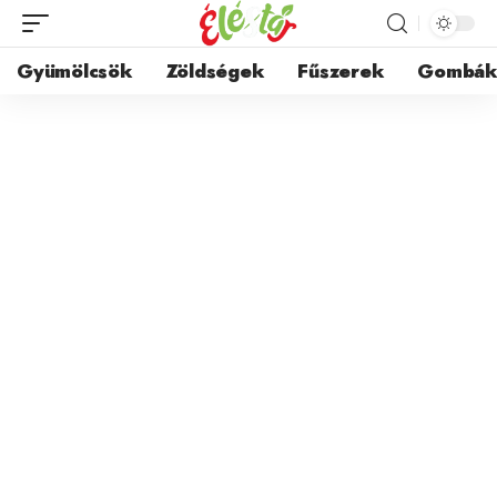
Gyümölcsök
Zöldségek
Fűszerek
Gombá