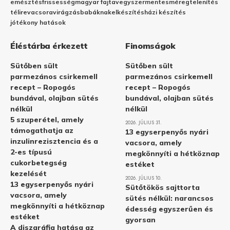
emésztés
frissesség
magyar fajta
vegyszermentes
méregtelenítés
télire
vacsora
virágzás
babáknak
elkészítés
házi készítés
jótékony hatások
Éléstárba érkezett
Finomságok
Sütőben sült
Sütőben sült
parmezános csirkemell
parmezános csirkemell
recept – Ropogós
recept – Ropogós
bundával, olajban sütés
bundával, olajban sütés
nélkül
nélkül
5 szuperétel, amely
2026. JÚLIUS 31.
támogathatja az
13 egyserpenyős nyári
inzulinrezisztencia és a
vacsora, amely
2-es típusú
megkönnyíti a hétköznap
cukorbetegség
estéket
kezelését
2026. JÚLIUS 10.
13 egyserpenyős nyári
Sütőtökös sajttorta
vacsora, amely
sütés nélkül: narancsos
megkönnyíti a hétköznap
édesség egyszerűen és
estéket
gyorsan
A diszgráfia hatása az