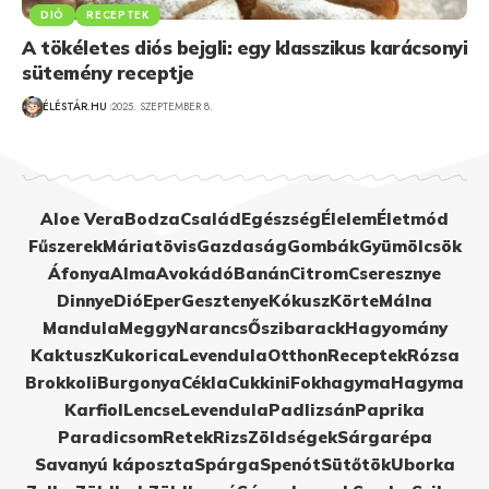
DIÓ
RECEPTEK
A tökéletes diós bejgli: egy klasszikus karácsonyi
sütemény receptje
ÉLÉSTÁR.HU
2025. SZEPTEMBER 8.
Aloe Vera
Bodza
Család
Egészség
Élelem
Életmód
Fűszerek
Máriatövis
Gazdaság
Gombák
Gyümölcsök
Áfonya
Alma
Avokádó
Banán
Citrom
Cseresznye
Dinnye
Dió
Eper
Gesztenye
Kókusz
Körte
Málna
Mandula
Meggy
Narancs
Őszibarack
Hagyomány
Kaktusz
Kukorica
Levendula
Otthon
Receptek
Rózsa
Brokkoli
Burgonya
Cékla
Cukkini
Fokhagyma
Hagyma
Karfiol
Lencse
Levendula
Padlizsán
Paprika
Paradicsom
Retek
Rizs
Zöldségek
Sárgarépa
Savanyú káposzta
Spárga
Spenót
Sütőtök
Uborka