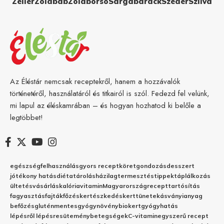
Zeller
Zöldbab
Zöldborsó
Sárgabarack
Szeder
Szilva
Az Éléstár nemcsak receptekről, hanem a hozzávalók
történetéről, használatáról és titkairól is szól. Fedezd fel velünk,
mi lapul az éléskamrában – és hogyan hozhatod ki belőle a
legtöbbet!
egészség
felhasználás
gyors recept
köret
gondozás
desszert
jótékony hatás
diéta
tárolás
házilag
termesztés
tippek
táplálkozás
ültetés
vásárlás
kalória
vitamin
Magyarország
recept
tartósítás
fagyasztás
fajták
főzés
kertészkedés
kert
tünetek
ásványianyag
befőzés
gluténmentes
gyógynövény
biokert
gyógyhatás
lépésről lépésre
sütemény
betegségek
C-vitamin
egyszerű recept