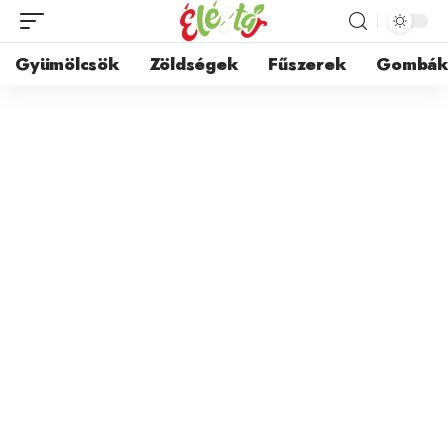
Gyümölcsök
Zöldségek
Fűszerek
Gombá