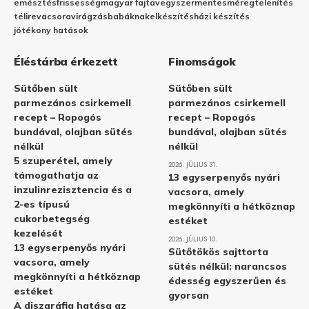
emésztés
frissesség
magyar fajta
vegyszermentes
méregtelenítés
télire
vacsora
virágzás
babáknak
elkészítés
házi készítés
jótékony hatások
Éléstárba érkezett
Finomságok
Sütőben sült
Sütőben sült
parmezános csirkemell
parmezános csirkemell
recept – Ropogós
recept – Ropogós
bundával, olajban sütés
bundával, olajban sütés
nélkül
nélkül
5 szuperétel, amely
2026. JÚLIUS 31.
támogathatja az
13 egyserpenyős nyári
inzulinrezisztencia és a
vacsora, amely
2-es típusú
megkönnyíti a hétköznap
cukorbetegség
estéket
kezelését
2026. JÚLIUS 10.
13 egyserpenyős nyári
Sütőtökös sajttorta
vacsora, amely
sütés nélkül: narancsos
megkönnyíti a hétköznap
édesség egyszerűen és
estéket
gyorsan
A diszgráfia hatása az