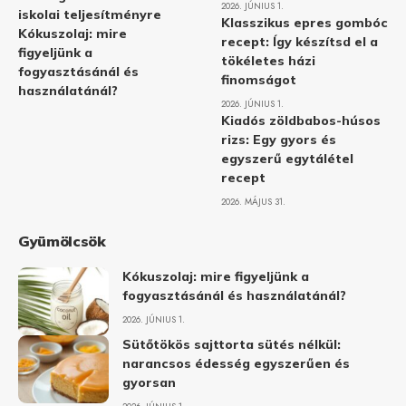
2026. JÚNIUS 1.
iskolai teljesítményre
Klasszikus epres gombóc
Kókuszolaj: mire
recept: Így készítsd el a
figyeljünk a
tökéletes házi
fogyasztásánál és
finomságot
használatánál?
2026. JÚNIUS 1.
Kiadós zöldbabos-húsos
rizs: Egy gyors és
egyszerű egytálétel
recept
2026. MÁJUS 31.
Gyümölcsök
Kókuszolaj: mire figyeljünk a
fogyasztásánál és használatánál?
2026. JÚNIUS 1.
Sütőtökös sajttorta sütés nélkül:
narancsos édesség egyszerűen és
gyorsan