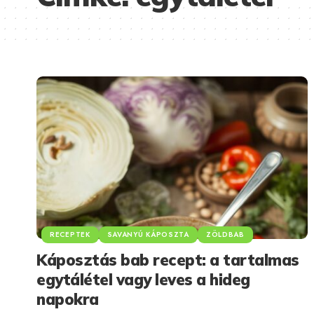
RECEPTEK
SAVANYÚ KÁPOSZTA
ZÖLDBAB
Káposztás bab recept: a tartalmas
egytálétel vagy leves a hideg
napokra