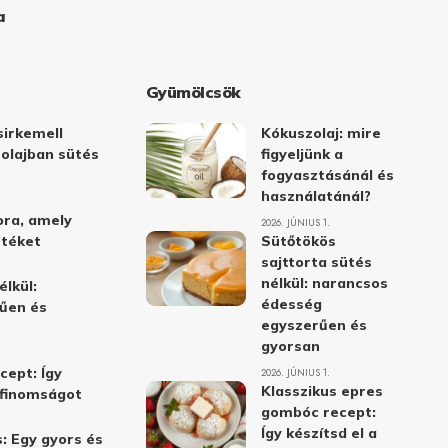
a
Gyümölcsök
irkemell
Kókuszolaj: mire
 olajban sütés
figyeljünk a
fogyasztásánál és
használatánál?
ora, amely
2026. JÚNIUS 1.
stéket
Sütőtökös
sajttorta sütés
nélkül: narancsos
élkül:
édesség
űen és
egyszerűen és
gyorsan
cept: Így
2026. JÚNIUS 1.
Klasszikus epres
i finomságot
gombóc recept:
Így készítsd el a
: Egy gyors és