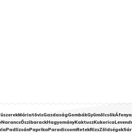
Fűszerek
Máriatövis
Gazdaság
Gombák
Gyümölcsök
Áfonya
y
Narancs
Őszibarack
Hagyomány
Kaktusz
Kukorica
Levend
ula
Padlizsán
Paprika
Paradicsom
Retek
Rizs
Zöldségek
Sár