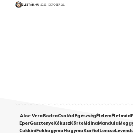
ÉLÉSTÁR.HU
2025. OKTÓBER 26.
Aloe Vera
Bodza
Család
Egészség
Élelem
Életmód
Eper
Gesztenye
Kókusz
Körte
Málna
Mandula
Megg
Cukkini
Fokhagyma
Hagyma
Karfiol
Lencse
Levend