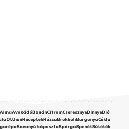
Alma
Avokádó
Banán
Citrom
Cseresznye
Dinnye
Dió
ula
Otthon
Receptek
Rózsa
Brokkoli
Burgonya
Cékla
garépa
Savanyú káposzta
Spárga
Spenót
Sütőtök