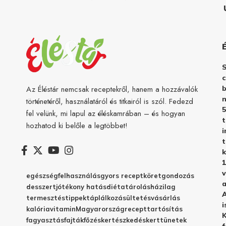
c
b
Az Éléstár nemcsak receptekről, hanem a hozzávalók
n
történetéről, használatáról és titkairól is szól. Fedezd
5
fel velünk, mi lapul az éléskamrában – és hogyan
hozhatod ki belőle a legtöbbet!
i
t
k
1
v
egészség
felhasználás
gyors recept
köret
gondozás
a
desszert
jótékony hatás
diéta
tárolás
házilag
A
termesztés
tippek
táplálkozás
ültetés
vásárlás
i
kalória
vitamin
Magyarország
recept
tartósítás
K
fagyasztás
fajták
főzés
kertészkedés
kert
tünetek
f