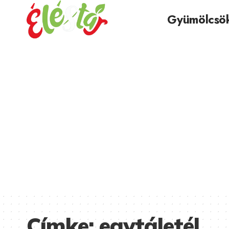
Gyümölcsö
Címke:
egytáletél