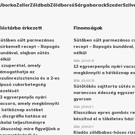
Uborka
Zeller
Zöldbab
Zöldborsó
Sárgabarack
Szeder
Szilv
Éléstárba érkezett
Finomságok
Sütőben sült parmezános
Sütőben sült parmezános cs
sirkemell recept – Ropogós
recept – Ropogós bundával,
undával, olajban sütés
nélkül
élkül
2026. JÚLIUS 31.
 szuperétel, amely
13 egyserpenyős nyári vacs
támogathatja az
megkönnyíti a hétköznap e
nzulinrezisztencia és a 2-es
2026. JÚLIUS 10.
ípusú cukorbetegség
Sütőtökös sajttorta sütés n
ezelését
narancsos édesség egyszer
3 egyserpenyős nyári
gyorsan
acsora, amely megkönnyíti
2026. JÚNIUS 1.
 hétköznap estéket
Klasszikus epres gombóc re
 diszgráfia hatása az
készítsd el a tökéletes ház
skolai teljesítményre
2026. JÚNIUS 1.
ókuszolaj: mire figyeljünk a
Kiadós zöldbabos-húsos rizs
ogyasztásánál és