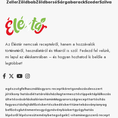
Zeller
Zöldbab
Zöldborsó
Sárgabarack
Szeder
Szilva
Az Éléstár nemcsak receptekről, hanem a hozzávalók
történetéről, használatáról és titkairól is szól. Fedezd fel velünk,
mi lapul az éléskamrában – és hogyan hozhatod ki belőle a
legtöbbet!
egészség
felhasználás
gyors recept
köret
gondozás
desszert
jótékony hatás
diéta
tárolás
házilag
termesztés
tippek
táplálkozás
ültetés
vásárlás
kalória
vitamin
Magyarország
recept
tartósítás
fagyasztás
fajták
főzés
kertészkedés
kert
tünetek
ásványianyag
befőzés
gluténmentes
gyógynövény
biokert
gyógyhatás
lépésről lépésre
sütemény
betegségek
C-vitamin
egyszerű recept