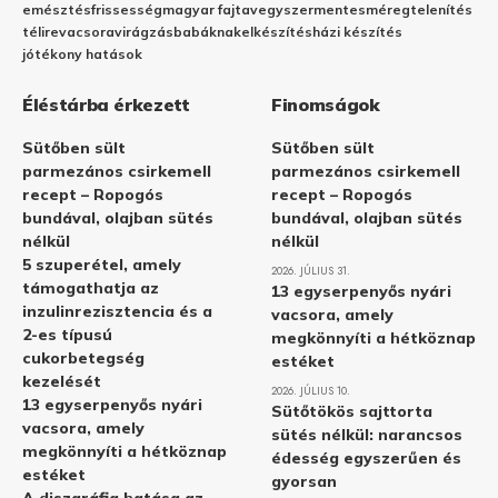
emésztés
frissesség
magyar fajta
vegyszermentes
méregtelenítés
télire
vacsora
virágzás
babáknak
elkészítés
házi készítés
jótékony hatások
Éléstárba érkezett
Finomságok
Sütőben sült
Sütőben sült
parmezános csirkemell
parmezános csirkemell
recept – Ropogós
recept – Ropogós
bundával, olajban sütés
bundával, olajban sütés
nélkül
nélkül
5 szuperétel, amely
2026. JÚLIUS 31.
támogathatja az
13 egyserpenyős nyári
inzulinrezisztencia és a
vacsora, amely
2-es típusú
megkönnyíti a hétköznap
cukorbetegség
estéket
kezelését
2026. JÚLIUS 10.
13 egyserpenyős nyári
Sütőtökös sajttorta
vacsora, amely
sütés nélkül: narancsos
megkönnyíti a hétköznap
édesség egyszerűen és
estéket
gyorsan