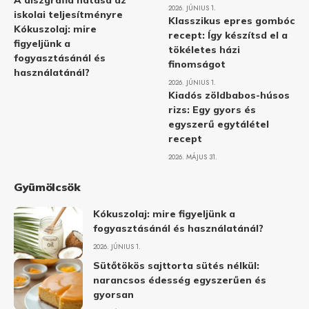
A diszgráfia hatása az
2026. JÚNIUS 1.
iskolai teljesítményre
Klasszikus epres gombóc
Kókuszolaj: mire
recept: Így készítsd el a
figyeljünk a
tökéletes házi
fogyasztásánál és
finomságot
használatánál?
2026. JÚNIUS 1.
Kiadós zöldbabos-húsos
rizs: Egy gyors és
egyszerű egytálétel
recept
2026. MÁJUS 31.
Gyümölcsök
Kókuszolaj: mire figyeljünk a
fogyasztásánál és használatánál?
2026. JÚNIUS 1.
Sütőtökös sajttorta sütés nélkül:
narancsos édesség egyszerűen és
gyorsan