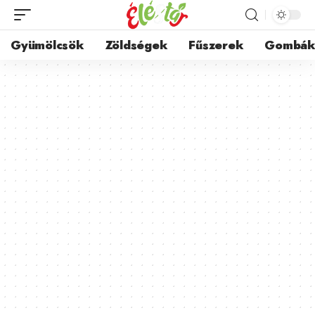
Gyümölcsök
Zöldségek
Fűszerek
Gombá