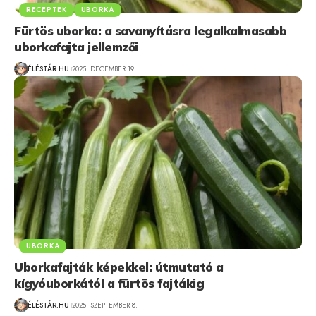
RECEPTEK
UBORKA
Fürtös uborka: a savanyításra legalkalmasabb
uborkafajta jellemzői
ÉLÉSTÁR.HU
2025. DECEMBER 19.
UBORKA
Uborkafajták képekkel: útmutató a
kígyóuborkától a fürtös fajtákig
ÉLÉSTÁR.HU
2025. SZEPTEMBER 8.