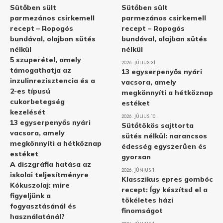
Sütőben sült
Sütőben sült
parmezános csirkemell
parmezános csirkemell
recept – Ropogós
recept – Ropogós
bundával, olajban sütés
bundával, olajban sütés
nélkül
nélkül
5 szuperétel, amely
2026. JÚLIUS 31.
támogathatja az
13 egyserpenyős nyári
inzulinrezisztencia és a
vacsora, amely
2-es típusú
megkönnyíti a hétköznap
cukorbetegség
estéket
kezelését
2026. JÚLIUS 10.
13 egyserpenyős nyári
Sütőtökös sajttorta
vacsora, amely
sütés nélkül: narancsos
megkönnyíti a hétköznap
édesség egyszerűen és
estéket
gyorsan
A diszgráfia hatása az
2026. JÚNIUS 1.
iskolai teljesítményre
Klasszikus epres gombóc
Kókuszolaj: mire
recept: Így készítsd el a
figyeljünk a
tökéletes házi
fogyasztásánál és
finomságot
használatánál?