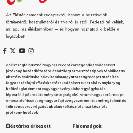
Az Éléstár nemcsak receptekről, hanem a hozzávalók
történetéről, használatáról és titkairól is szól. Fedezd fel velünk,
mi lapul az éléskamrában – és hogyan hozhatod ki belőle a
legtöbbet!
egészség
felhasználás
gyors recept
köret
gondozás
desszert
jótékony hatás
diéta
tárolás
házilag
termesztés
tippek
táplálkozás
ültetés
vásárlás
kalória
vitamin
Magyarország
recept
tartósítás
fagyasztás
fajták
főzés
kertészkedés
kert
tünetek
ásványianyag
befőzés
gluténmentes
gyógynövény
biokert
gyógyhatás
lépésről lépésre
sütemény
betegségek
C-vitamin
egyszerű recept
emésztés
frissesség
magyar fajta
vegyszermentes
méregtelenítés
télire
vacsora
virágzás
babáknak
elkészítés
házi készítés
jótékony hatások
Éléstárba érkezett
Finomságok