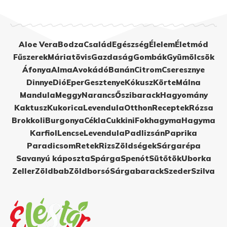
Aloe Vera
Bodza
Család
Egészség
Élelem
Életmód
Fűszerek
Máriatövis
Gazdaság
Gombák
Gyümölcsök
Áfonya
Alma
Avokádó
Banán
Citrom
Cseresznye
Dinnye
Dió
Eper
Gesztenye
Kókusz
Körte
Málna
Mandula
Meggy
Narancs
Őszibarack
Hagyomány
Kaktusz
Kukorica
Levendula
Otthon
Receptek
Rózsa
Brokkoli
Burgonya
Cékla
Cukkini
Fokhagyma
Hagyma
Karfiol
Lencse
Levendula
Padlizsán
Paprika
Paradicsom
Retek
Rizs
Zöldségek
Sárgarépa
Savanyú káposzta
Spárga
Spenót
Sütőtök
Uborka
Zeller
Zöldbab
Zöldborsó
Sárgabarack
Szeder
Szilva