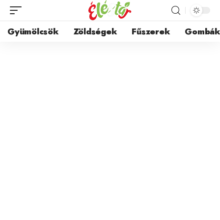
Gyümölcsök
Zöldségek
Fűszerek
Gombá