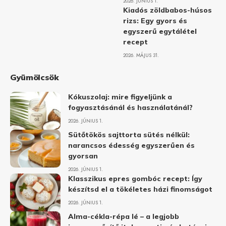
2026. JÚNIUS 1.
Kiadós zöldbabos-húsos
rizs: Egy gyors és
egyszerű egytálétel
recept
2026. MÁJUS 31.
Gyümölcsök
Kókuszolaj: mire figyeljünk a
fogyasztásánál és használatánál?
2026. JÚNIUS 1.
Sütőtökös sajttorta sütés nélkül:
narancsos édesség egyszerűen és
gyorsan
2026. JÚNIUS 1.
Klasszikus epres gombóc recept: Így
készítsd el a tökéletes házi finomságot
2026. JÚNIUS 1.
Alma-cékla-répa lé – a legjobb