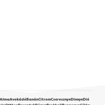
Alma
Avokádó
Banán
Citrom
Cseresznye
Dinnye
Dió