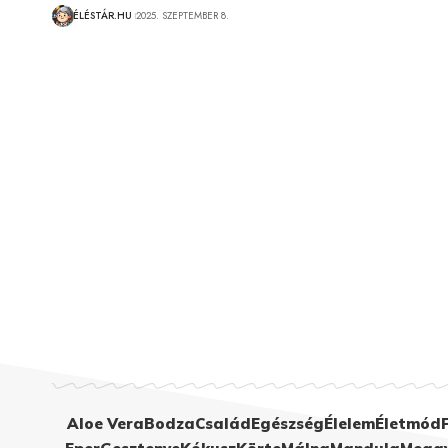
ÉLÉSTÁR.HU
2025. SZEPTEMBER 8.
Aloe Vera
Bodza
Család
Egészség
Élelem
Életmód