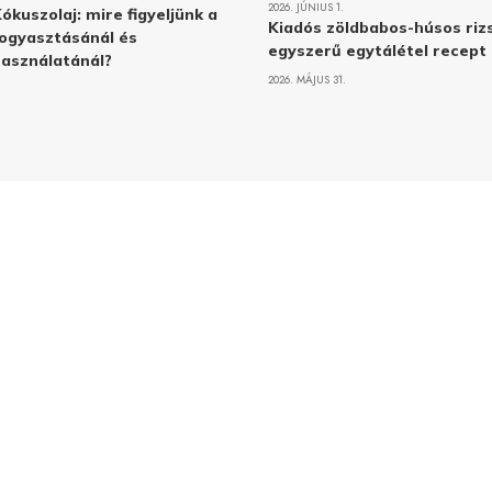
2026. JÚNIUS 1.
ókuszolaj: mire figyeljünk a
Kiadós zöldbabos-húsos rizs
ogyasztásánál és
egyszerű egytálétel recept
asználatánál?
2026. MÁJUS 31.
Adatvé