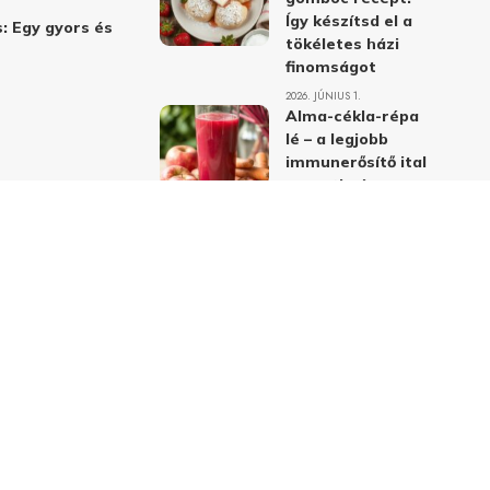
Így készítsd el a
: Egy gyors és
tökéletes házi
finomságot
2026. JÚNIUS 1.
Alma-cékla-répa
lé – a legjobb
immunerősítő ital
receptje és
hatásai
2026. JÚNIUS 1.
Almás-mákos
sütemények: A
legjobb receptek
a klasszikus
ízpárosítással
2026. MÁJUS 31.
delmi nyilatkozat
Felhasználási feltételek
Kapcsolat