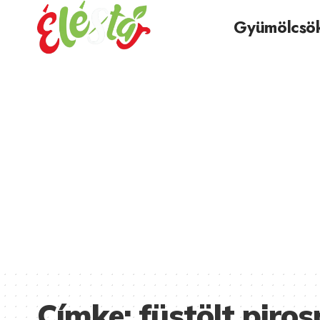
Gyümölcsö
Címke:
füstölt piro