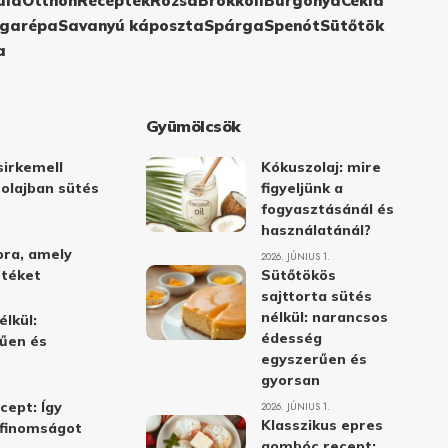
ula
Otthon
Receptek
Rózsa
Brokkoli
Burgonya
Cékla
garépa
Savanyú káposzta
Spárga
Spenót
Sütőtök
a
Gyümölcsök
irkemell
Kókuszolaj: mire
 olajban sütés
figyeljünk a
fogyasztásánál és
használatánál?
ora, amely
2026. JÚNIUS 1.
stéket
Sütőtökös
sajttorta sütés
nélkül: narancsos
élkül:
édesség
űen és
egyszerűen és
gyorsan
cept: Így
2026. JÚNIUS 1.
Klasszikus epres
i finomságot
gombóc recept: