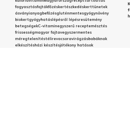
kalória
vitamin
Magyarország
recept
tartósítás
K
fagyasztás
fajták
főzés
kertészkedés
kert
tünetek
f
ásványianyag
befőzés
gluténmentes
gyógynövény
h
biokert
gyógyhatás
lépésről lépésre
sütemény
betegségek
C-vitamin
egyszerű recept
emésztés
frissesség
magyar fajta
vegyszermentes
méregtelenítés
télire
vacsora
virágzás
babáknak
elkészítés
házi készítés
jótékony hatások
© 2025 - Elestar.hu