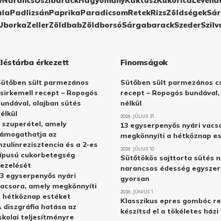
y
Narancs
Őszibarack
Hagyomány
Kaktusz
Kukorica
Levend
ula
Padlizsán
Paprika
Paradicsom
Retek
Rizs
Zöldségek
Sár
Uborka
Zeller
Zöldbab
Zöldborsó
Sárgabarack
Szeder
Szilv
Éléstárba érkezett
Finomságok
Sütőben sült parmezános
Sütőben sült parmezános cs
sirkemell recept – Ropogós
recept – Ropogós bundával,
undával, olajban sütés
nélkül
élkül
2026. JÚLIUS 31.
 szuperétel, amely
13 egyserpenyős nyári vacs
támogathatja az
megkönnyíti a hétköznap e
nzulinrezisztencia és a 2-es
2026. JÚLIUS 10.
ípusú cukorbetegség
Sütőtökös sajttorta sütés n
ezelését
narancsos édesség egyszer
3 egyserpenyős nyári
gyorsan
acsora, amely megkönnyíti
2026. JÚNIUS 1.
 hétköznap estéket
Klasszikus epres gombóc re
 diszgráfia hatása az
készítsd el a tökéletes ház
skolai teljesítményre