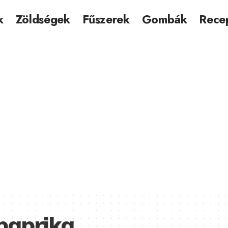
k
Zöldségek
Fűszerek
Gombák
Rece
spaprika