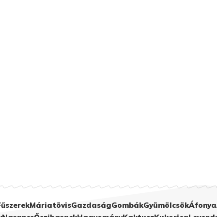
Fűszerek
Máriatövis
Gazdaság
Gombák
Gyümölcsök
Áfonya