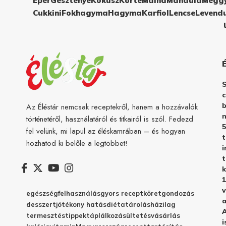
Eper
Gesztenye
Kókusz
Körte
Málna
Mandula
Megg
Cukkini
Fokhagyma
Hagyma
Karfiol
Lencse
Levend
c
b
Az Éléstár nemcsak receptekről, hanem a hozzávalók
n
történetéről, használatáról és titkairól is szól. Fedezd
5
fel velünk, mi lapul az éléskamrában – és hogyan
hozhatod ki belőle a legtöbbet!
i
t
k
1
v
egészség
felhasználás
gyors recept
köret
gondozás
a
desszert
jótékony hatás
diéta
tárolás
házilag
A
termesztés
tippek
táplálkozás
ültetés
vásárlás
i