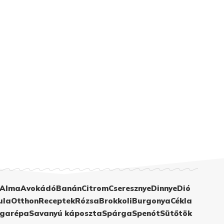
Alma
Avokádó
Banán
Citrom
Cseresznye
Dinnye
Dió
ula
Otthon
Receptek
Rózsa
Brokkoli
Burgonya
Cékla
garépa
Savanyú káposzta
Spárga
Spenót
Sütőtök