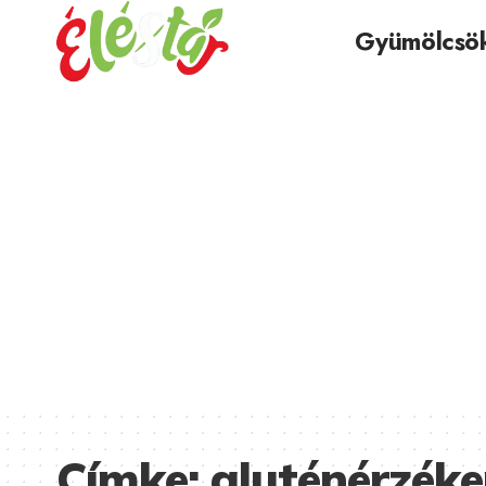
Gyümölcsö
Címke:
gluténérzék