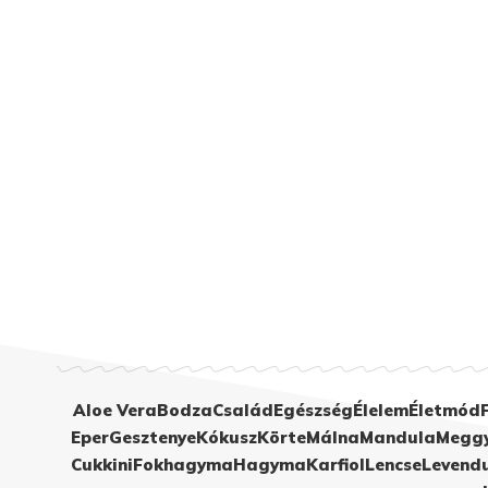
Aloe Vera
Bodza
Család
Egészség
Élelem
Életmód
Eper
Gesztenye
Kókusz
Körte
Málna
Mandula
Megg
Cukkini
Fokhagyma
Hagyma
Karfiol
Lencse
Levend