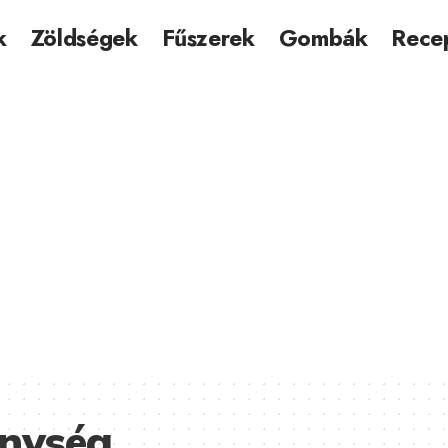
k
Zöldségek
Fűszerek
Gombák
Rece
enység