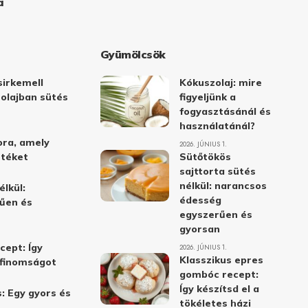
a
Gyümölcsök
irkemell
Kókuszolaj: mire
 olajban sütés
figyeljünk a
fogyasztásánál és
használatánál?
ora, amely
2026. JÚNIUS 1.
stéket
Sütőtökös
sajttorta sütés
nélkül: narancsos
élkül:
édesség
űen és
egyszerűen és
gyorsan
cept: Így
2026. JÚNIUS 1.
Klasszikus epres
i finomságot
gombóc recept:
Így készítsd el a
: Egy gyors és
tökéletes házi