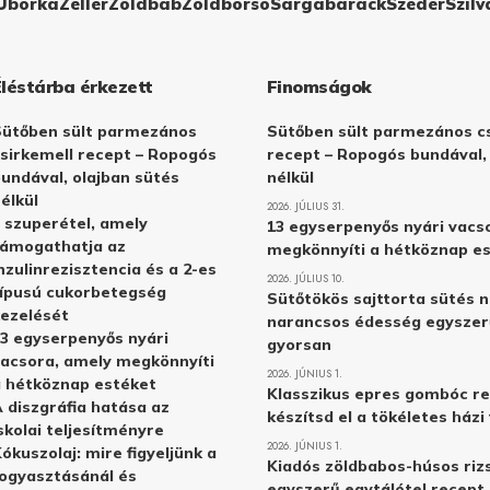
Uborka
Zeller
Zöldbab
Zöldborsó
Sárgabarack
Szeder
Szilv
Éléstárba érkezett
Finomságok
Sütőben sült parmezános
Sütőben sült parmezános cs
sirkemell recept – Ropogós
recept – Ropogós bundával,
undával, olajban sütés
nélkül
élkül
2026. JÚLIUS 31.
 szuperétel, amely
13 egyserpenyős nyári vacs
támogathatja az
megkönnyíti a hétköznap e
nzulinrezisztencia és a 2-es
2026. JÚLIUS 10.
ípusú cukorbetegség
Sütőtökös sajttorta sütés n
ezelését
narancsos édesség egyszer
3 egyserpenyős nyári
gyorsan
acsora, amely megkönnyíti
2026. JÚNIUS 1.
 hétköznap estéket
Klasszikus epres gombóc re
 diszgráfia hatása az
készítsd el a tökéletes ház
skolai teljesítményre
2026. JÚNIUS 1.
ókuszolaj: mire figyeljünk a
Kiadós zöldbabos-húsos rizs
ogyasztásánál és
egyszerű egytálétel recept