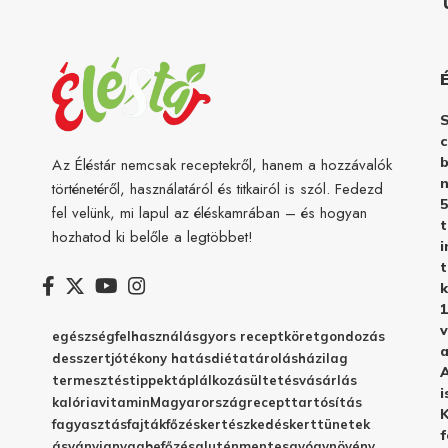
c
b
Az Éléstár nemcsak receptekről, hanem a hozzávalók
n
történetéről, használatáról és titkairól is szól. Fedezd
5
fel velünk, mi lapul az éléskamrában – és hogyan
hozhatod ki belőle a legtöbbet!
i
t
k
1
v
egészség
felhasználás
gyors recept
köret
gondozás
a
desszert
jótékony hatás
diéta
tárolás
házilag
A
termesztés
tippek
táplálkozás
ültetés
vásárlás
i
kalória
vitamin
Magyarország
recept
tartósítás
K
fagyasztás
fajták
főzés
kertészkedés
kert
tünetek
f
ásványianyag
befőzés
gluténmentes
gyógynövény