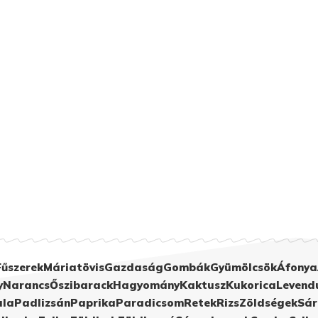
Fűszerek
Máriatövis
Gazdaság
Gombák
Gyümölcsök
Áfonya
y
Narancs
Őszibarack
Hagyomány
Kaktusz
Kukorica
Levend
ula
Padlizsán
Paprika
Paradicsom
Retek
Rizs
Zöldségek
Sár