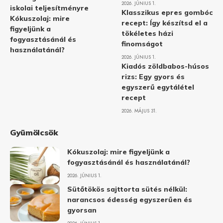
2026. JÚNIUS 1.
iskolai teljesítményre
Klasszikus epres gombóc
Kókuszolaj: mire
recept: Így készítsd el a
figyeljünk a
tökéletes házi
fogyasztásánál és
finomságot
használatánál?
2026. JÚNIUS 1.
Kiadós zöldbabos-húsos
rizs: Egy gyors és
egyszerű egytálétel
recept
2026. MÁJUS 31.
Gyümölcsök
Kókuszolaj: mire figyeljünk a
fogyasztásánál és használatánál?
2026. JÚNIUS 1.
Sütőtökös sajttorta sütés nélkül:
narancsos édesség egyszerűen és
gyorsan