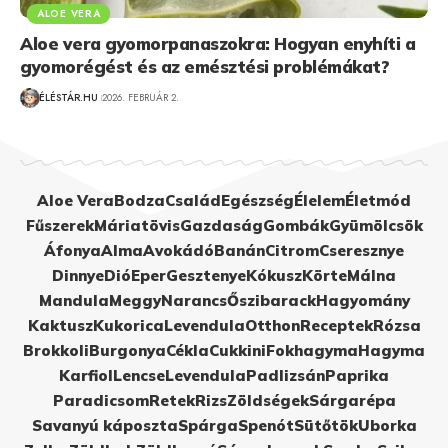
ALOE VERA
Aloe vera gyomorpanaszokra: Hogyan enyhíti a
gyomorégést és az emésztési problémákat?
ÉLÉSTÁR.HU
2026. FEBRUÁR 2.
Aloe Vera
Bodza
Család
Egészség
Élelem
Életmód
Fűszerek
Máriatövis
Gazdaság
Gombák
Gyümölcsök
Áfonya
Alma
Avokádó
Banán
Citrom
Cseresznye
Dinnye
Dió
Eper
Gesztenye
Kókusz
Körte
Málna
Mandula
Meggy
Narancs
Őszibarack
Hagyomány
Kaktusz
Kukorica
Levendula
Otthon
Receptek
Rózsa
Brokkoli
Burgonya
Cékla
Cukkini
Fokhagyma
Hagyma
Karfiol
Lencse
Levendula
Padlizsán
Paprika
Paradicsom
Retek
Rizs
Zöldségek
Sárgarépa
Savanyú káposzta
Spárga
Spenót
Sütőtök
Uborka