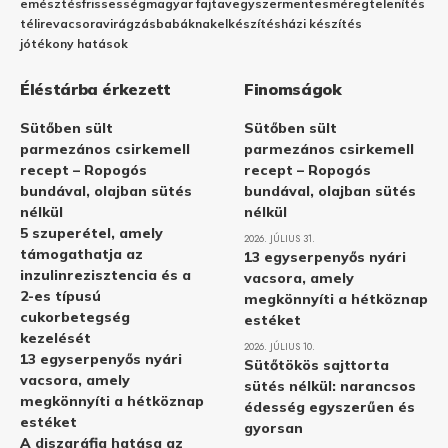
emésztés
frissesség
magyar fajta
vegyszermentes
méregtelenítés
télire
vacsora
virágzás
babáknak
elkészítés
házi készítés
jótékony hatások
Éléstárba érkezett
Finomságok
Sütőben sült
Sütőben sült
parmezános csirkemell
parmezános csirkemell
recept – Ropogós
recept – Ropogós
bundával, olajban sütés
bundával, olajban sütés
nélkül
nélkül
5 szuperétel, amely
2026. JÚLIUS 31.
támogathatja az
13 egyserpenyős nyári
inzulinrezisztencia és a
vacsora, amely
2-es típusú
megkönnyíti a hétköznap
cukorbetegség
estéket
kezelését
2026. JÚLIUS 10.
13 egyserpenyős nyári
Sütőtökös sajttorta
vacsora, amely
sütés nélkül: narancsos
megkönnyíti a hétköznap
édesség egyszerűen és
estéket
gyorsan
A diszgráfia hatása az