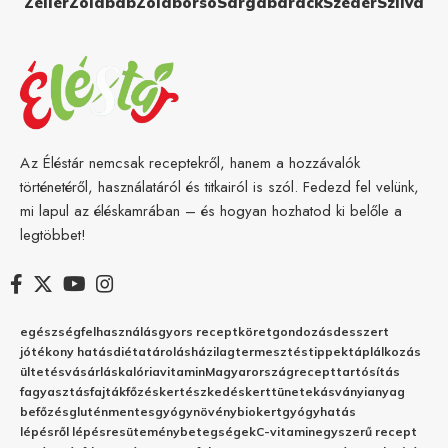
Zeller
Zöldbab
Zöldborsó
Sárgabarack
Szeder
Szilva
Az Éléstár nemcsak receptekről, hanem a hozzávalók
történetéről, használatáról és titkairól is szól. Fedezd fel velünk,
mi lapul az éléskamrában – és hogyan hozhatod ki belőle a
legtöbbet!
egészség
felhasználás
gyors recept
köret
gondozás
desszert
jótékony hatás
diéta
tárolás
házilag
termesztés
tippek
táplálkozás
ültetés
vásárlás
kalória
vitamin
Magyarország
recept
tartósítás
fagyasztás
fajták
főzés
kertészkedés
kert
tünetek
ásványianyag
befőzés
gluténmentes
gyógynövény
biokert
gyógyhatás
lépésről lépésre
sütemény
betegségek
C-vitamin
egyszerű recept