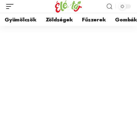
Gyümölcsök
Zöldségek
Fűszerek
Gombá