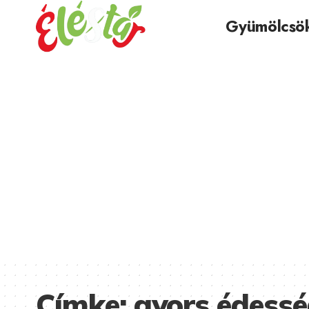
Gyümölcsö
Címke:
gyors édess