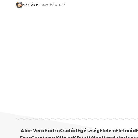
ÉLÉSTÁR.HU
2026. MÁRCIUS 5.
Aloe Vera
Bodza
Család
Egészség
Élelem
Életmód