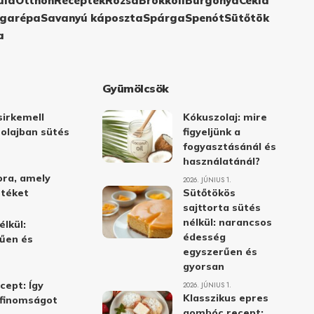
ula
Otthon
Receptek
Rózsa
Brokkoli
Burgonya
Cékla
garépa
Savanyú káposzta
Spárga
Spenót
Sütőtök
a
Gyümölcsök
irkemell
Kókuszolaj: mire
 olajban sütés
figyeljünk a
fogyasztásánál és
használatánál?
ora, amely
2026. JÚNIUS 1.
stéket
Sütőtökös
sajttorta sütés
nélkül: narancsos
élkül:
édesség
űen és
egyszerűen és
gyorsan
cept: Így
2026. JÚNIUS 1.
Klasszikus epres
i finomságot
gombóc recept: