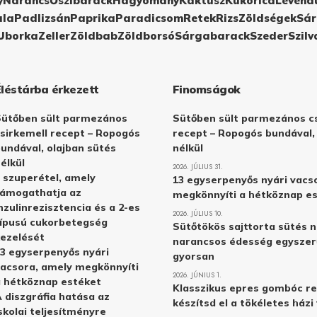
y
Narancs
Őszibarack
Hagyomány
Kaktusz
Kukorica
Levend
ula
Padlizsán
Paprika
Paradicsom
Retek
Rizs
Zöldségek
Sár
Uborka
Zeller
Zöldbab
Zöldborsó
Sárgabarack
Szeder
Szilv
Éléstárba érkezett
Finomságok
Sütőben sült parmezános
Sütőben sült parmezános cs
sirkemell recept – Ropogós
recept – Ropogós bundával,
undával, olajban sütés
nélkül
élkül
2026. JÚLIUS 31.
 szuperétel, amely
13 egyserpenyős nyári vacs
támogathatja az
megkönnyíti a hétköznap e
nzulinrezisztencia és a 2-es
2026. JÚLIUS 10.
ípusú cukorbetegség
Sütőtökös sajttorta sütés n
ezelését
narancsos édesség egyszer
3 egyserpenyős nyári
gyorsan
acsora, amely megkönnyíti
2026. JÚNIUS 1.
 hétköznap estéket
Klasszikus epres gombóc re
 diszgráfia hatása az
készítsd el a tökéletes ház
skolai teljesítményre