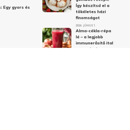
Így készítsd el a
: Egy gyors és
tökéletes házi
finomságot
2026. JÚNIUS 1.
Alma-cékla-répa
lé – a legjobb
immunerősítő ital
receptje és
hatásai
2026. JÚNIUS 1.
Almás-mákos
sütemények: A
legjobb receptek
a klasszikus
ízpárosítással
2026. MÁJUS 31.
delmi nyilatkozat
Felhasználási feltételek
Kapcsolat