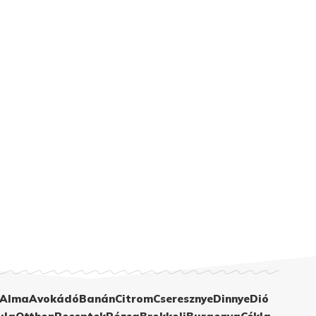
Alma
Avokádó
Banán
Citrom
Cseresznye
Dinnye
Dió