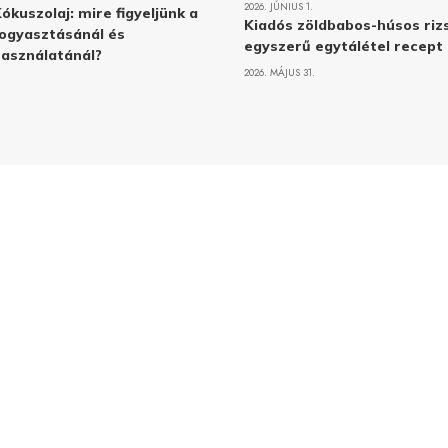
2026. JÚNIUS 1.
ókuszolaj: mire figyeljünk a
Kiadós zöldbabos-húsos rizs
ogyasztásánál és
egyszerű egytálétel recept
asználatánál?
2026. MÁJUS 31.
Adatvé