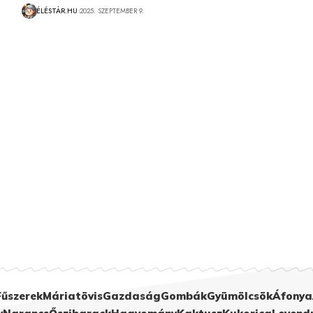
ÉLÉSTÁR.HU
2025. SZEPTEMBER 9.
Fűszerek
Máriatövis
Gazdaság
Gombák
Gyümölcsök
Áfonya