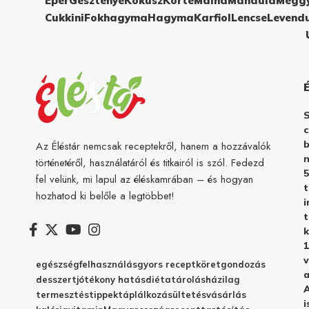
Eper
Gesztenye
Kókusz
Körte
Málna
Mandula
Megg
Cukkini
Fokhagyma
Hagyma
Karfiol
Lencse
Levend
c
b
Az Éléstár nemcsak receptekről, hanem a hozzávalók
n
történetéről, használatáról és titkairól is szól. Fedezd
5
fel velünk, mi lapul az éléskamrában – és hogyan
hozhatod ki belőle a legtöbbet!
i
t
k
1
v
egészség
felhasználás
gyors recept
köret
gondozás
a
desszert
jótékony hatás
diéta
tárolás
házilag
A
termesztés
tippek
táplálkozás
ültetés
vásárlás
i