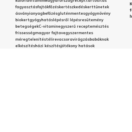
kalória
vitamin
Magyarország
recept
tartósítás
K
fagyasztás
fajták
főzés
kertészkedés
kert
tünetek
f
ásványianyag
befőzés
gluténmentes
gyógynövény
h
biokert
gyógyhatás
lépésről lépésre
sütemény
betegségek
C-vitamin
egyszerű recept
emésztés
frissesség
magyar fajta
vegyszermentes
méregtelenítés
télire
vacsora
virágzás
babáknak
elkészítés
házi készítés
jótékony hatások
© 2025 - Elestar.hu