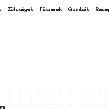
k
Zöldségek
Fűszerek
Gombák
Rece
ég