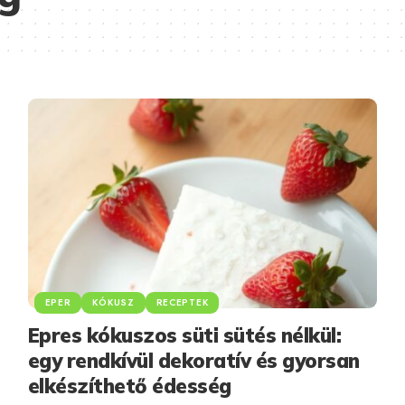
EPER
KÓKUSZ
RECEPTEK
Epres kókuszos süti sütés nélkül:
egy rendkívül dekoratív és gyorsan
elkészíthető édesség