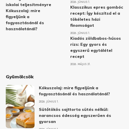
2026. JÚNIUS 1.
iskolai teljesítményre
Klasszikus epres gombóc
Kókuszolaj: mire
recept: Így készítsd el a
figyeljünk a
tökéletes házi
fogyasztásánál és
finomságot
használatánál?
2026. JÚNIUS 1.
Kiadós zöldbabos-húsos
rizs: Egy gyors és
egyszerű egytálétel
recept
2026. MÁJUS 31.
Gyümölcsök
Kókuszolaj: mire figyeljünk a
fogyasztásánál és használatánál?
2026. JÚNIUS 1.
Sütőtökös sajttorta sütés nélkül:
narancsos édesség egyszerűen és
gyorsan