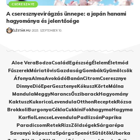
CSERESZNYE
A cseresznyevirágzás ünnepe: a japán hanami
hagyománya és jelentősége
ÉLÉSTÁR.HU
2025. SZEPTEMBER 10.
Aloe Vera
Bodza
Család
Egészség
Élelem
Életmód
Fűszerek
Máriatövis
Gazdaság
Gombák
Gyümölcsök
Áfonya
Alma
Avokádó
Banán
Citrom
Cseresznye
Dinnye
Dió
Eper
Gesztenye
Kókusz
Körte
Málna
Mandula
Meggy
Narancs
Őszibarack
Hagyomány
Kaktusz
Kukorica
Levendula
Otthon
Receptek
Rózsa
Brokkoli
Burgonya
Cékla
Cukkini
Fokhagyma
Hagyma
Karfiol
Lencse
Levendula
Padlizsán
Paprika
Paradicsom
Retek
Rizs
Zöldségek
Sárgarépa
Savanyú káposzta
Spárga
Spenót
Sütőtök
Uborka