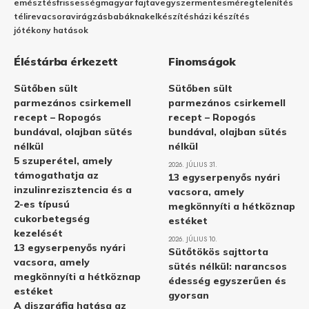
emésztés
frissesség
magyar fajta
vegyszermentes
méregtelenítés
télire
vacsora
virágzás
babáknak
elkészítés
házi készítés
jótékony hatások
Éléstárba érkezett
Finomságok
Sütőben sült
Sütőben sült
parmezános csirkemell
parmezános csirkemell
recept – Ropogós
recept – Ropogós
bundával, olajban sütés
bundával, olajban sütés
nélkül
nélkül
5 szuperétel, amely
2026. JÚLIUS 31.
támogathatja az
13 egyserpenyős nyári
inzulinrezisztencia és a
vacsora, amely
2-es típusú
megkönnyíti a hétköznap
cukorbetegség
estéket
kezelését
2026. JÚLIUS 10.
13 egyserpenyős nyári
Sütőtökös sajttorta
vacsora, amely
sütés nélkül: narancsos
megkönnyíti a hétköznap
édesség egyszerűen és
estéket
gyorsan
A diszgráfia hatása az