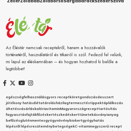
Zeller
Zöldbab
Zöldborsó
Sárgabarack
Szeder
Szilva
Az Éléstár nemcsak receptekről, hanem a hozzávalók
történetéről, használatáról és titkairól is szól. Fedezd fel velünk,
mi lapul az éléskamrában – és hogyan hozhatod ki belőle a
legtöbbet!
egészség
felhasználás
gyors recept
köret
gondozás
desszert
jótékony hatás
diéta
tárolás
házilag
termesztés
tippek
táplálkozás
ültetés
vásárlás
kalória
vitamin
Magyarország
recept
tartósítás
fagyasztás
fajták
főzés
kertészkedés
kert
tünetek
ásványianyag
befőzés
gluténmentes
gyógynövény
biokert
gyógyhatás
lépésről lépésre
sütemény
betegségek
C-vitamin
egyszerű recept