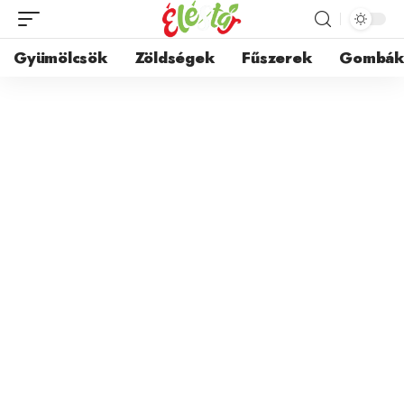
Gyümölcsök
Zöldségek
Fűszerek
Gombá