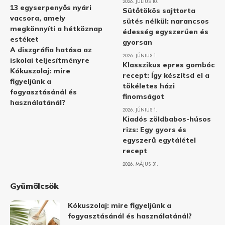
2026. JÚLIUS 10.
13 egyserpenyős nyári
Sütőtökös sajttorta
vacsora, amely
sütés nélkül: narancsos
megkönnyíti a hétköznap
édesség egyszerűen és
estéket
gyorsan
A diszgráfia hatása az
2026. JÚNIUS 1.
iskolai teljesítményre
Klasszikus epres gombóc
Kókuszolaj: mire
recept: Így készítsd el a
figyeljünk a
tökéletes házi
fogyasztásánál és
finomságot
használatánál?
2026. JÚNIUS 1.
Kiadós zöldbabos-húsos
rizs: Egy gyors és
egyszerű egytálétel
recept
2026. MÁJUS 31.
Gyümölcsök
Kókuszolaj: mire figyeljünk a
fogyasztásánál és használatánál?