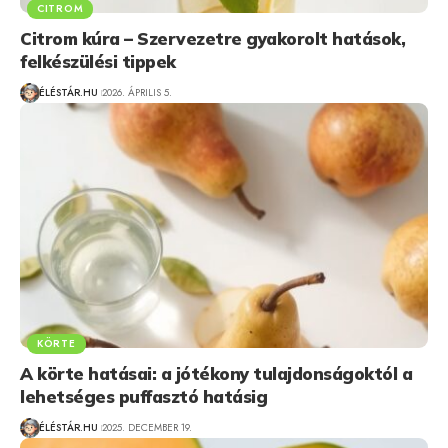
CITROM
Citrom kúra – Szervezetre gyakorolt hatások,
felkészülési tippek
ÉLÉSTÁR.HU
2026. ÁPRILIS 5.
KÖRTE
A körte hatásai: a jótékony tulajdonságoktól a
lehetséges puffasztó hatásig
ÉLÉSTÁR.HU
2025. DECEMBER 19.