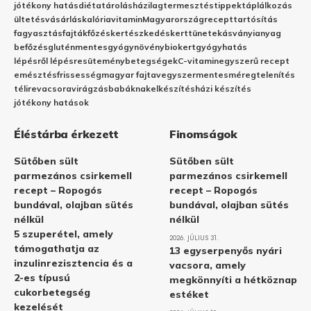
jótékony hatás
diéta
tárolás
házilag
termesztés
tippek
táplálkozás
ültetés
vásárlás
kalória
vitamin
Magyarország
recept
tartósítás
fagyasztás
fajták
főzés
kertészkedés
kert
tünetek
ásványianyag
befőzés
gluténmentes
gyógynövény
biokert
gyógyhatás
lépésről lépésre
sütemény
betegségek
C-vitamin
egyszerű recept
emésztés
frissesség
magyar fajta
vegyszermentes
méregtelenítés
télire
vacsora
virágzás
babáknak
elkészítés
házi készítés
jótékony hatások
Éléstárba érkezett
Finomságok
Sütőben sült
Sütőben sült
parmezános csirkemell
parmezános csirkemell
recept – Ropogós
recept – Ropogós
bundával, olajban sütés
bundával, olajban sütés
nélkül
nélkül
5 szuperétel, amely
2026. JÚLIUS 31.
támogathatja az
13 egyserpenyős nyári
inzulinrezisztencia és a
vacsora, amely
2-es típusú
megkönnyíti a hétköznap
cukorbetegség
estéket
kezelését