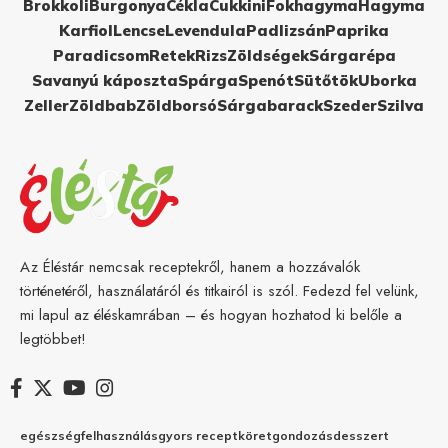
Brokkoli
Burgonya
Cékla
Cukkini
Fokhagyma
Hagyma
Karfiol
Lencse
Levendula
Padlizsán
Paprika
Paradicsom
Retek
Rizs
Zöldségek
Sárgarépa
Savanyú káposzta
Spárga
Spenót
Sütőtök
Uborka
Zeller
Zöldbab
Zöldborsó
Sárgabarack
Szeder
Szilva
Az Éléstár nemcsak receptekről, hanem a hozzávalók
történetéről, használatáról és titkairól is szól. Fedezd fel velünk,
mi lapul az éléskamrában – és hogyan hozhatod ki belőle a
legtöbbet!
egészség
felhasználás
gyors recept
köret
gondozás
desszert