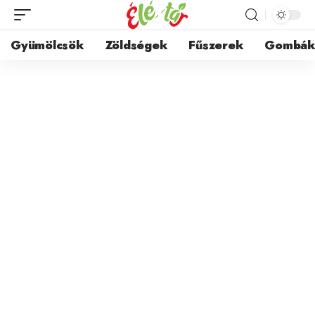
Gyümölcsök
Zöldségek
Fűszerek
Gombá