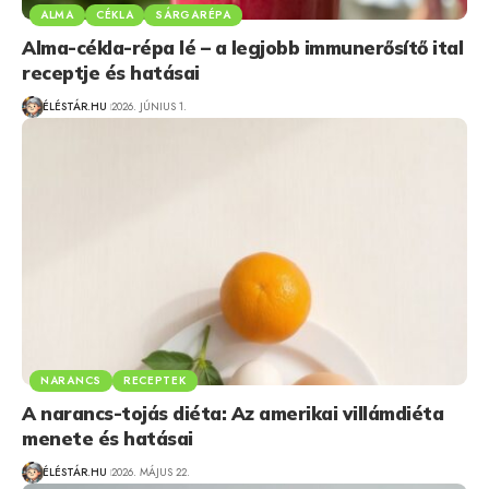
ALMA
CÉKLA
SÁRGARÉPA
Alma-cékla-répa lé – a legjobb immunerősítő ital
receptje és hatásai
ÉLÉSTÁR.HU
2026. JÚNIUS 1.
NARANCS
RECEPTEK
A narancs-tojás diéta: Az amerikai villámdiéta
menete és hatásai
ÉLÉSTÁR.HU
2026. MÁJUS 22.