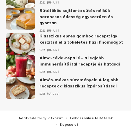
2026. JÚNIUS 1.
Sütőtökös sajttorta sütés nélkül:
narancsos édesség egyszerűen és
gyorsan
2026. JÚNIUS 1.
Klasszikus epres gombóc recept: Így
készítsd el a tökéletes házi finomságot
2026. JÚNIUS 1.
Alma-cékla-répa lé – a legjobb
immunerősítő ital receptje és hatásai
2026. JÚNIUS 1.
Almás-mákos sütemények: A legjobb
receptek a klasszikus ízpárosítással
2026. MÁJUS 31.
Adatvédelmi nyilatkozat
Felhasználási feltételek
Kapcsolat