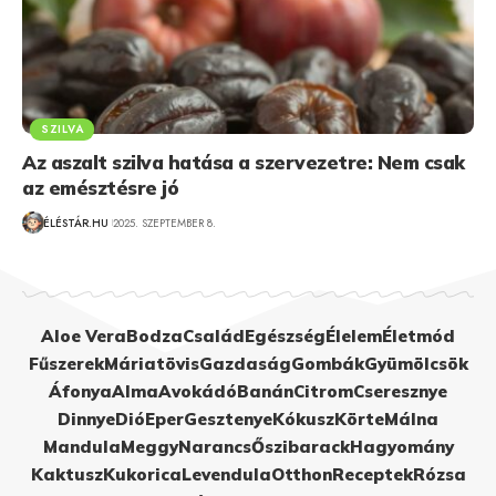
SZILVA
Az aszalt szilva hatása a szervezetre: Nem csak
az emésztésre jó
ÉLÉSTÁR.HU
2025. SZEPTEMBER 8.
Aloe Vera
Bodza
Család
Egészség
Élelem
Életmód
Fűszerek
Máriatövis
Gazdaság
Gombák
Gyümölcsök
Áfonya
Alma
Avokádó
Banán
Citrom
Cseresznye
Dinnye
Dió
Eper
Gesztenye
Kókusz
Körte
Málna
Mandula
Meggy
Narancs
Őszibarack
Hagyomány
Kaktusz
Kukorica
Levendula
Otthon
Receptek
Rózsa