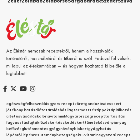
Zeller
Zöldbab
Zöldborsó
Sárgabarack
Szeder
Szilva
Az Éléstár nemcsak receptekről, hanem a hozzávalók
történetéről, használatáról és titkairól is szól. Fedezd fel velünk,
mi lapul az éléskamrában – és hogyan hozhatod ki belőle a
legtöbbet!
egészség
felhasználás
gyors recept
köret
gondozás
desszert
jótékony hatás
diéta
tárolás
házilag
termesztés
tippek
táplálkozás
ültetés
vásárlás
kalória
vitamin
Magyarország
recept
tartósítás
fagyasztás
fajták
főzés
kertészkedés
kert
tünetek
ásványianyag
befőzés
gluténmentes
gyógynövény
biokert
gyógyhatás
lépésről lépésre
sütemény
betegségek
C-vitamin
egyszerű recept