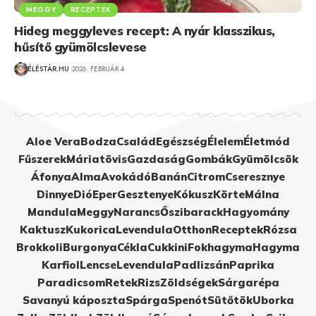
MEGGY
RECEPTEK
Hideg meggyleves recept: A nyár klasszikus,
hűsítő gyümölcslevese
ÉLÉSTÁR.HU
2026. FEBRUÁR 4.
Aloe Vera
Bodza
Család
Egészség
Élelem
Életmód
Fűszerek
Máriatövis
Gazdaság
Gombák
Gyümölcsök
Áfonya
Alma
Avokádó
Banán
Citrom
Cseresznye
Dinnye
Dió
Eper
Gesztenye
Kókusz
Körte
Málna
Mandula
Meggy
Narancs
Őszibarack
Hagyomány
Kaktusz
Kukorica
Levendula
Otthon
Receptek
Rózsa
Brokkoli
Burgonya
Cékla
Cukkini
Fokhagyma
Hagyma
Karfiol
Lencse
Levendula
Padlizsán
Paprika
Paradicsom
Retek
Rizs
Zöldségek
Sárgarépa
Savanyú káposzta
Spárga
Spenót
Sütőtök
Uborka