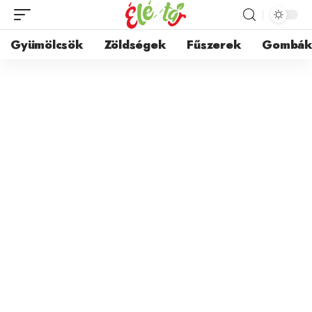
Gyümölcsök
Zöldségek
Fűszerek
Gombá