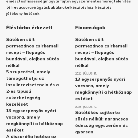
emésztés
frissesség
magyar fajta
vegyszermentes
méregtelenítés
télire
vacsora
virágzás
babáknak
elkészítés
házi készítés
jótékony hatások
Éléstárba érkezett
Finomságok
Sütőben sült
Sütőben sült
parmezános csirkemell
parmezános csirkemell
recept – Ropogós
recept – Ropogós
bundával, olajban sütés
bundával, olajban sütés
nélkül
nélkül
5 szuperétel, amely
2026. JÚLIUS 31.
támogathatja az
13 egyserpenyős nyári
inzulinrezisztencia és a
vacsora, amely
2-es típusú
megkönnyíti a hétköznap
cukorbetegség
estéket
kezelését
2026. JÚLIUS 10.
13 egyserpenyős nyári
Sütőtökös sajttorta
vacsora, amely
sütés nélkül: narancsos
megkönnyíti a hétköznap
édesség egyszerűen és
estéket
gyorsan
A diszgráfia hatása az