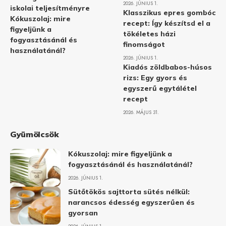
2026. JÚNIUS 1.
iskolai teljesítményre
Klasszikus epres gombóc
Kókuszolaj: mire
recept: Így készítsd el a
figyeljünk a
tökéletes házi
fogyasztásánál és
finomságot
használatánál?
2026. JÚNIUS 1.
Kiadós zöldbabos-húsos
rizs: Egy gyors és
egyszerű egytálétel
recept
2026. MÁJUS 31.
Gyümölcsök
Kókuszolaj: mire figyeljünk a
fogyasztásánál és használatánál?
2026. JÚNIUS 1.
Sütőtökös sajttorta sütés nélkül:
narancsos édesség egyszerűen és
gyorsan