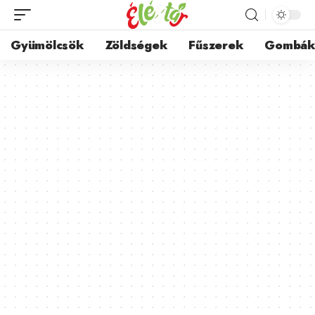
Gyümölcsök
Zöldségek
Fűszerek
Gombá