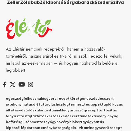
Zeller
Zöldbab
Zöldborsó
Sárgabarack
Szeder
Szilva
Az Éléstár nemcsak receptekről, hanem a hozzávalók
történetéről, használatáról és titkairól is szól. Fedezd fel velünk,
mi lapul az éléskamrában – és hogyan hozhatod ki belőle a
legtöbbet!
egészség
felhasználás
gyors recept
köret
gondozás
desszert
jótékony hatás
diéta
tárolás
házilag
termesztés
tippek
táplálkozás
ültetés
vásárlás
kalória
vitamin
Magyarország
recept
tartósítás
fagyasztás
fajták
főzés
kertészkedés
kert
tünetek
ásványianyag
befőzés
gluténmentes
gyógynövény
biokert
gyógyhatás
lépésről lépésre
sütemény
betegségek
C-vitamin
egyszerű recept