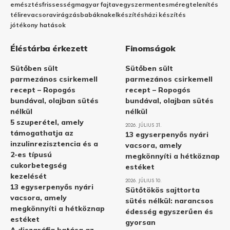
emésztés
frissesség
magyar fajta
vegyszermentes
méregtelenítés
télire
vacsora
virágzás
babáknak
elkészítés
házi készítés
jótékony hatások
Éléstárba érkezett
Finomságok
Sütőben sült
Sütőben sült
parmezános csirkemell
parmezános csirkemell
recept – Ropogós
recept – Ropogós
bundával, olajban sütés
bundával, olajban sütés
nélkül
nélkül
5 szuperétel, amely
2026. JÚLIUS 31.
támogathatja az
13 egyserpenyős nyári
inzulinrezisztencia és a
vacsora, amely
2-es típusú
megkönnyíti a hétköznap
cukorbetegség
estéket
kezelését
2026. JÚLIUS 10.
13 egyserpenyős nyári
Sütőtökös sajttorta
vacsora, amely
sütés nélkül: narancsos
megkönnyíti a hétköznap
édesség egyszerűen és
estéket
gyorsan