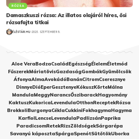
RÓZSA
Damaszkuszi rózsa: Az illatos olajáról híres, ősi
rózsafajta titkai
ÉLÉSTÁR.HU
2025. SZEPTEMBER 8.
Aloe Vera
Bodza
Család
Egészség
Élelem
Életmód
Fűszerek
Máriatövis
Gazdaság
Gombák
Gyümölcsök
Áfonya
Alma
Avokádó
Banán
Citrom
Cseresznye
Dinnye
Dió
Eper
Gesztenye
Kókusz
Körte
Málna
Mandula
Meggy
Narancs
Őszibarack
Hagyomány
Kaktusz
Kukorica
Levendula
Otthon
Receptek
Rózsa
Brokkoli
Burgonya
Cékla
Cukkini
Fokhagyma
Hagyma
Karfiol
Lencse
Levendula
Padlizsán
Paprika
Paradicsom
Retek
Rizs
Zöldségek
Sárgarépa
Savanyú káposzta
Spárga
Spenót
Sütőtök
Uborka