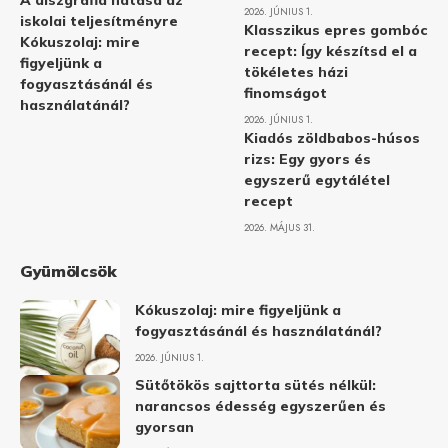
A diszgráfia hatása az
2026. JÚNIUS 1.
iskolai teljesítményre
Klasszikus epres gombóc
Kókuszolaj: mire
recept: Így készítsd el a
figyeljünk a
tökéletes házi
fogyasztásánál és
finomságot
használatánál?
2026. JÚNIUS 1.
Kiadós zöldbabos-húsos
rizs: Egy gyors és
egyszerű egytálétel
recept
2026. MÁJUS 31.
Gyümölcsök
Kókuszolaj: mire figyeljünk a
fogyasztásánál és használatánál?
2026. JÚNIUS 1.
Sütőtökös sajttorta sütés nélkül:
narancsos édesség egyszerűen és
gyorsan