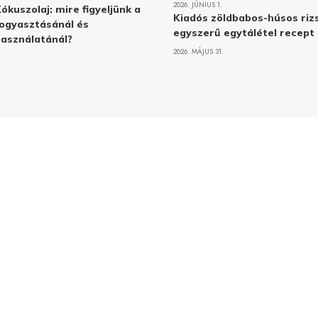
2026. JÚNIUS 1.
ókuszolaj: mire figyeljünk a
Kiadós zöldbabos-húsos rizs
ogyasztásánál és
egyszerű egytálétel recept
asználatánál?
2026. MÁJUS 31.
Adatvé