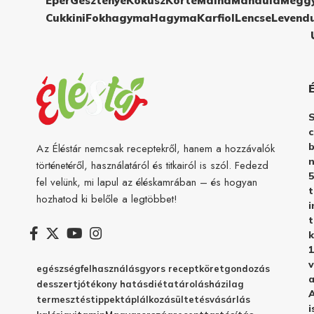
Eper
Gesztenye
Kókusz
Körte
Málna
Mandula
Megg
Cukkini
Fokhagyma
Hagyma
Karfiol
Lencse
Levend
c
b
Az Éléstár nemcsak receptekről, hanem a hozzávalók
n
történetéről, használatáról és titkairól is szól. Fedezd
5
fel velünk, mi lapul az éléskamrában – és hogyan
hozhatod ki belőle a legtöbbet!
i
t
k
1
v
egészség
felhasználás
gyors recept
köret
gondozás
a
desszert
jótékony hatás
diéta
tárolás
házilag
A
termesztés
tippek
táplálkozás
ültetés
vásárlás
i