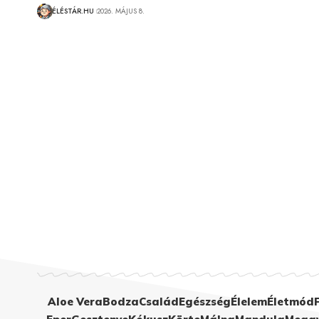
ÉLÉSTÁR.HU
2026. MÁJUS 8.
Aloe Vera
Bodza
Család
Egészség
Élelem
Életmód