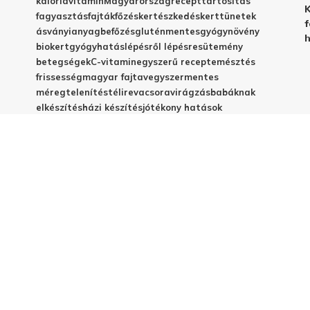
kalória
vitamin
Magyarország
recept
tartósítás
K
fagyasztás
fajták
főzés
kertészkedés
kert
tünetek
f
ásványianyag
befőzés
gluténmentes
gyógynövény
h
biokert
gyógyhatás
lépésről lépésre
sütemény
betegségek
C-vitamin
egyszerű recept
emésztés
frissesség
magyar fajta
vegyszermentes
méregtelenítés
télire
vacsora
virágzás
babáknak
elkészítés
házi készítés
jótékony hatások
© 2025 - Elestar.hu