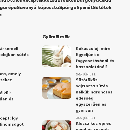
ula
Otthon
Receptek
Rózsa
Brokkoli
Burgonya
Cékla
garépa
Savanyú káposzta
Spárga
Spenót
Sütőtök
a
Gyümölcsök
irkemell
Kókuszolaj: mire
 olajban sütés
figyeljünk a
fogyasztásánál és
használatánál?
ora, amely
2026. JÚNIUS 1.
stéket
Sütőtökös
sajttorta sütés
nélkül: narancsos
élkül:
édesség
űen és
egyszerűen és
gyorsan
cept: Így
2026. JÚNIUS 1.
Klasszikus epres
i finomságot
gombóc recept: