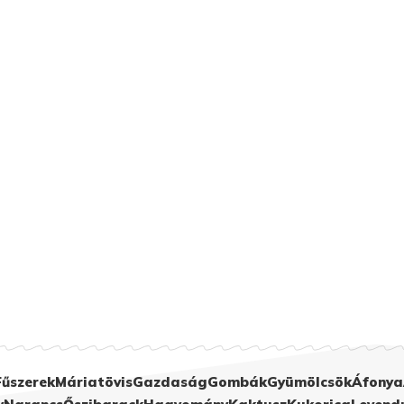
Fűszerek
Máriatövis
Gazdaság
Gombák
Gyümölcsök
Áfonya