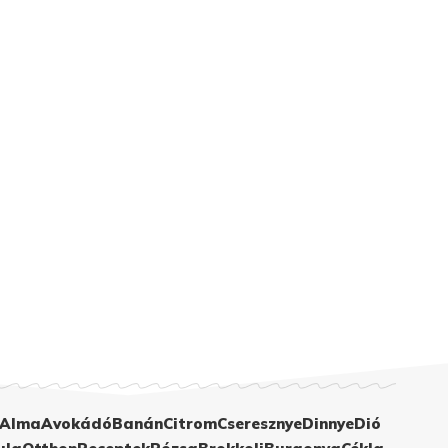
Alma
Avokádó
Banán
Citrom
Cseresznye
Dinnye
Dió