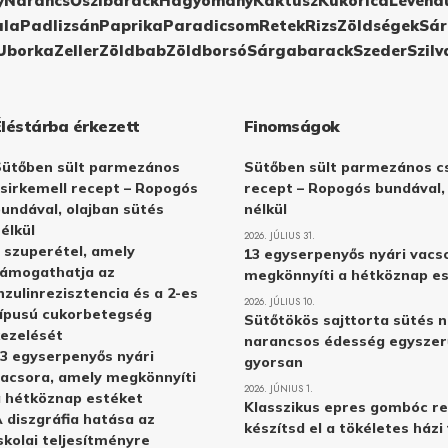
y
Narancs
Őszibarack
Hagyomány
Kaktusz
Kukorica
Levend
ula
Padlizsán
Paprika
Paradicsom
Retek
Rizs
Zöldségek
Sár
Uborka
Zeller
Zöldbab
Zöldborsó
Sárgabarack
Szeder
Szilv
Éléstárba érkezett
Finomságok
Sütőben sült parmezános
Sütőben sült parmezános cs
sirkemell recept – Ropogós
recept – Ropogós bundával,
undával, olajban sütés
nélkül
élkül
2026. JÚLIUS 31.
 szuperétel, amely
13 egyserpenyős nyári vacs
támogathatja az
megkönnyíti a hétköznap e
nzulinrezisztencia és a 2-es
2026. JÚLIUS 10.
ípusú cukorbetegség
Sütőtökös sajttorta sütés n
ezelését
narancsos édesség egyszer
3 egyserpenyős nyári
gyorsan
acsora, amely megkönnyíti
2026. JÚNIUS 1.
 hétköznap estéket
Klasszikus epres gombóc re
 diszgráfia hatása az
készítsd el a tökéletes ház
skolai teljesítményre