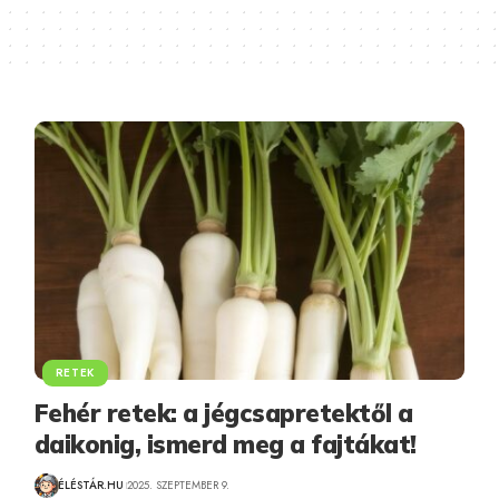
RETEK
Fehér retek: a jégcsapretektől a
daikonig, ismerd meg a fajtákat!
ÉLÉSTÁR.HU
2025. SZEPTEMBER 9.