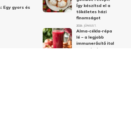
Így készítsd el a
: Egy gyors és
tökéletes házi
finomságot
2026. JÚNIUS 1.
Alma-cékla-répa
lé – a legjobb
immunerősítő ital
receptje és
hatásai
2026. JÚNIUS 1.
Almás-mákos
sütemények: A
legjobb receptek
a klasszikus
ízpárosítással
2026. MÁJUS 31.
delmi nyilatkozat
Felhasználási feltételek
Kapcsolat