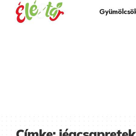
Gyümölcsö
Címke:
jégcsapretek