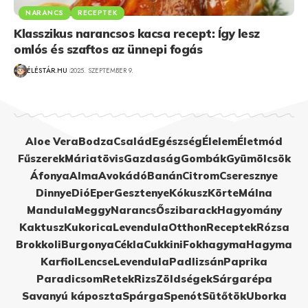
NARANCS
RECEPTEK
Klasszikus narancsos kacsa recept: Így lesz
omlós és szaftos az ünnepi fogás
ÉLÉSTÁR.HU
2025. SZEPTEMBER 9.
Aloe Vera
Bodza
Család
Egészség
Élelem
Életmód
Fűszerek
Máriatövis
Gazdaság
Gombák
Gyümölcsök
Áfonya
Alma
Avokádó
Banán
Citrom
Cseresznye
Dinnye
Dió
Eper
Gesztenye
Kókusz
Körte
Málna
Mandula
Meggy
Narancs
Őszibarack
Hagyomány
Kaktusz
Kukorica
Levendula
Otthon
Receptek
Rózsa
Brokkoli
Burgonya
Cékla
Cukkini
Fokhagyma
Hagyma
Karfiol
Lencse
Levendula
Padlizsán
Paprika
Paradicsom
Retek
Rizs
Zöldségek
Sárgarépa
Savanyú káposzta
Spárga
Spenót
Sütőtök
Uborka