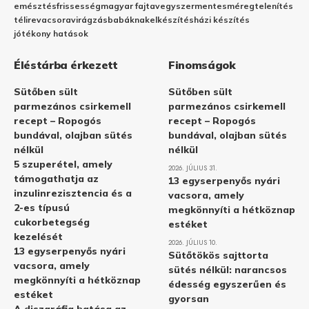
emésztés
frissesség
magyar fajta
vegyszermentes
méregtelenítés
télire
vacsora
virágzás
babáknak
elkészítés
házi készítés
jótékony hatások
Éléstárba érkezett
Finomságok
Sütőben sült
Sütőben sült
parmezános csirkemell
parmezános csirkemell
recept – Ropogós
recept – Ropogós
bundával, olajban sütés
bundával, olajban sütés
nélkül
nélkül
5 szuperétel, amely
2026. JÚLIUS 31.
támogathatja az
13 egyserpenyős nyári
inzulinrezisztencia és a
vacsora, amely
2-es típusú
megkönnyíti a hétköznap
cukorbetegség
estéket
kezelését
2026. JÚLIUS 10.
13 egyserpenyős nyári
Sütőtökös sajttorta
vacsora, amely
sütés nélkül: narancsos
megkönnyíti a hétköznap
édesség egyszerűen és
estéket
gyorsan