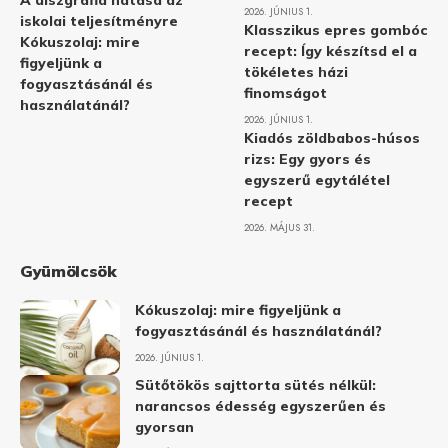
A diszgráfia hatása az
2026. JÚNIUS 1.
iskolai teljesítményre
Klasszikus epres gombóc
Kókuszolaj: mire
recept: Így készítsd el a
figyeljünk a
tökéletes házi
fogyasztásánál és
finomságot
használatánál?
2026. JÚNIUS 1.
Kiadós zöldbabos-húsos
rizs: Egy gyors és
egyszerű egytálétel
recept
2026. MÁJUS 31.
Gyümölcsök
Kókuszolaj: mire figyeljünk a
fogyasztásánál és használatánál?
2026. JÚNIUS 1.
Sütőtökös sajttorta sütés nélkül:
narancsos édesség egyszerűen és
gyorsan