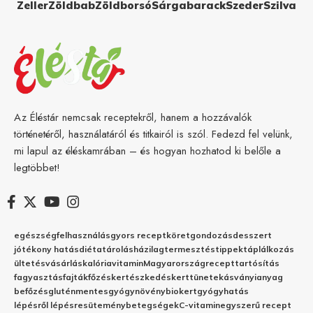
Zeller
Zöldbab
Zöldborsó
Sárgabarack
Szeder
Szilva
Az Éléstár nemcsak receptekről, hanem a hozzávalók
történetéről, használatáról és titkairól is szól. Fedezd fel velünk,
mi lapul az éléskamrában – és hogyan hozhatod ki belőle a
legtöbbet!
egészség
felhasználás
gyors recept
köret
gondozás
desszert
jótékony hatás
diéta
tárolás
házilag
termesztés
tippek
táplálkozás
ültetés
vásárlás
kalória
vitamin
Magyarország
recept
tartósítás
fagyasztás
fajták
főzés
kertészkedés
kert
tünetek
ásványianyag
befőzés
gluténmentes
gyógynövény
biokert
gyógyhatás
lépésről lépésre
sütemény
betegségek
C-vitamin
egyszerű recept