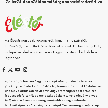
Zeller
Zöldbab
Zöldborsó
Sárgabarack
Szeder
Szilva
Az Éléstár nemcsak receptekről, hanem a hozzávalók
történetéről, használatáról és titkairól is szól. Fedezd fel velünk,
mi lapul az éléskamrában – és hogyan hozhatod ki belőle a
legtöbbet!
egészség
felhasználás
gyors recept
köret
gondozás
desszert
jótékony hatás
diéta
tárolás
házilag
termesztés
tippek
táplálkozás
ültetés
vásárlás
kalória
vitamin
Magyarország
recept
tartósítás
fagyasztás
fajták
főzés
kertészkedés
kert
tünetek
ásványianyag
befőzés
gluténmentes
gyógynövény
biokert
gyógyhatás
lépésről lépésre
sütemény
betegségek
C-vitamin
egyszerű recept