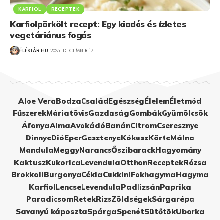
KARFIOL
RECEPTEK
Karfiolpörkölt recept: Egy kiadós és ízletes
vegetáriánus fogás
ÉLÉSTÁR.HU
2025. DECEMBER 17.
Aloe Vera
Bodza
Család
Egészség
Élelem
Életmód
Fűszerek
Máriatövis
Gazdaság
Gombák
Gyümölcsök
Áfonya
Alma
Avokádó
Banán
Citrom
Cseresznye
Dinnye
Dió
Eper
Gesztenye
Kókusz
Körte
Málna
Mandula
Meggy
Narancs
Őszibarack
Hagyomány
Kaktusz
Kukorica
Levendula
Otthon
Receptek
Rózsa
Brokkoli
Burgonya
Cékla
Cukkini
Fokhagyma
Hagyma
Karfiol
Lencse
Levendula
Padlizsán
Paprika
Paradicsom
Retek
Rizs
Zöldségek
Sárgarépa
Savanyú káposzta
Spárga
Spenót
Sütőtök
Uborka