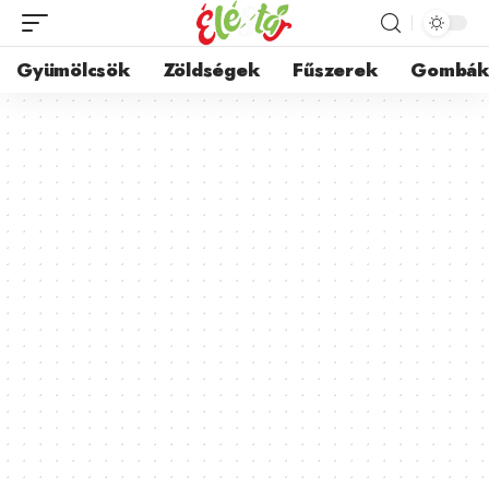
Gyümölcsök
Zöldségek
Fűszerek
Gombá