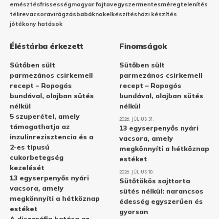
emésztés
frissesség
magyar fajta
vegyszermentes
méregtelenítés
télire
vacsora
virágzás
babáknak
elkészítés
házi készítés
jótékony hatások
Éléstárba érkezett
Finomságok
Sütőben sült
Sütőben sült
parmezános csirkemell
parmezános csirkemell
recept – Ropogós
recept – Ropogós
bundával, olajban sütés
bundával, olajban sütés
nélkül
nélkül
5 szuperétel, amely
2026. JÚLIUS 31.
támogathatja az
13 egyserpenyős nyári
inzulinrezisztencia és a
vacsora, amely
2-es típusú
megkönnyíti a hétköznap
cukorbetegség
estéket
kezelését
2026. JÚLIUS 10.
13 egyserpenyős nyári
Sütőtökös sajttorta
vacsora, amely
sütés nélkül: narancsos
megkönnyíti a hétköznap
édesség egyszerűen és
estéket
gyorsan