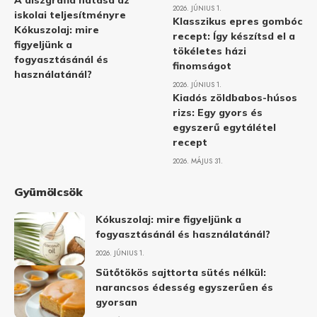
A diszgráfia hatása az
2026. JÚNIUS 1.
iskolai teljesítményre
Klasszikus epres gombóc
Kókuszolaj: mire
recept: Így készítsd el a
figyeljünk a
tökéletes házi
fogyasztásánál és
finomságot
használatánál?
2026. JÚNIUS 1.
Kiadós zöldbabos-húsos
rizs: Egy gyors és
egyszerű egytálétel
recept
2026. MÁJUS 31.
Gyümölcsök
Kókuszolaj: mire figyeljünk a
fogyasztásánál és használatánál?
2026. JÚNIUS 1.
Sütőtökös sajttorta sütés nélkül:
narancsos édesség egyszerűen és
gyorsan