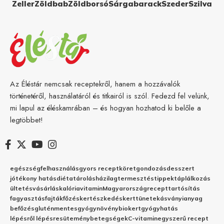
Zeller
Zöldbab
Zöldborsó
Sárgabarack
Szeder
Szilva
Az Éléstár nemcsak receptekről, hanem a hozzávalók
történetéről, használatáról és titkairól is szól. Fedezd fel velünk,
mi lapul az éléskamrában – és hogyan hozhatod ki belőle a
legtöbbet!
egészség
felhasználás
gyors recept
köret
gondozás
desszert
jótékony hatás
diéta
tárolás
házilag
termesztés
tippek
táplálkozás
ültetés
vásárlás
kalória
vitamin
Magyarország
recept
tartósítás
fagyasztás
fajták
főzés
kertészkedés
kert
tünetek
ásványianyag
befőzés
gluténmentes
gyógynövény
biokert
gyógyhatás
lépésről lépésre
sütemény
betegségek
C-vitamin
egyszerű recept