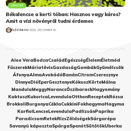
LENCSE
Békalencse a kerti tóban: Hasznos vagy káros?
Amit a vízi növényről tudni érdemes
ÉLÉSTÁR.HU
2025. DECEMBER 20.
Aloe Vera
Bodza
Család
Egészség
Élelem
Életmód
Fűszerek
Máriatövis
Gazdaság
Gombák
Gyümölcsök
Áfonya
Alma
Avokádó
Banán
Citrom
Cseresznye
Dinnye
Dió
Eper
Gesztenye
Kókusz
Körte
Málna
Mandula
Meggy
Narancs
Őszibarack
Hagyomány
Kaktusz
Kukorica
Levendula
Otthon
Receptek
Rózsa
Brokkoli
Burgonya
Cékla
Cukkini
Fokhagyma
Hagyma
Karfiol
Lencse
Levendula
Padlizsán
Paprika
Paradicsom
Retek
Rizs
Zöldségek
Sárgarépa
Savanyú káposzta
Spárga
Spenót
Sütőtök
Uborka