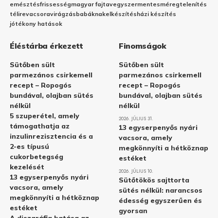
emésztés
frissesség
magyar fajta
vegyszermentes
méregtelenítés
télire
vacsora
virágzás
babáknak
elkészítés
házi készítés
jótékony hatások
Éléstárba érkezett
Finomságok
Sütőben sült
Sütőben sült
parmezános csirkemell
parmezános csirkemell
recept – Ropogós
recept – Ropogós
bundával, olajban sütés
bundával, olajban sütés
nélkül
nélkül
5 szuperétel, amely
2026. JÚLIUS 31.
támogathatja az
13 egyserpenyős nyári
inzulinrezisztencia és a
vacsora, amely
2-es típusú
megkönnyíti a hétköznap
cukorbetegség
estéket
kezelését
2026. JÚLIUS 10.
13 egyserpenyős nyári
Sütőtökös sajttorta
vacsora, amely
sütés nélkül: narancsos
megkönnyíti a hétköznap
édesség egyszerűen és
estéket
gyorsan