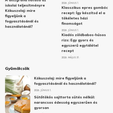
A diszgráfia hatása az
2026. JÚNIUS 1.
iskolai teljesítményre
Klasszikus epres gombóc
Kókuszolaj: mire
recept: Így készítsd el a
figyeljünk a
tökéletes házi
fogyasztásánál és
finomságot
használatánál?
2026. JÚNIUS 1.
Kiadós zöldbabos-húsos
rizs: Egy gyors és
egyszerű egytálétel
recept
2026. MÁJUS 31.
Gyümölcsök
Kókuszolaj: mire figyeljünk a
fogyasztásánál és használatánál?
2026. JÚNIUS 1.
Sütőtökös sajttorta sütés nélkül:
narancsos édesség egyszerűen és
gyorsan