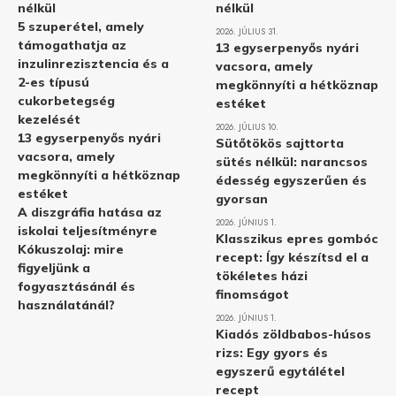
nélkül
nélkül
5 szuperétel, amely
2026. JÚLIUS 31.
támogathatja az
13 egyserpenyős nyári
inzulinrezisztencia és a
vacsora, amely
2-es típusú
megkönnyíti a hétköznap
cukorbetegség
estéket
kezelését
2026. JÚLIUS 10.
13 egyserpenyős nyári
Sütőtökös sajttorta
vacsora, amely
sütés nélkül: narancsos
megkönnyíti a hétköznap
édesség egyszerűen és
estéket
gyorsan
A diszgráfia hatása az
2026. JÚNIUS 1.
iskolai teljesítményre
Klasszikus epres gombóc
Kókuszolaj: mire
recept: Így készítsd el a
figyeljünk a
tökéletes házi
fogyasztásánál és
finomságot
használatánál?
2026. JÚNIUS 1.
Kiadós zöldbabos-húsos
rizs: Egy gyors és
egyszerű egytálétel
recept