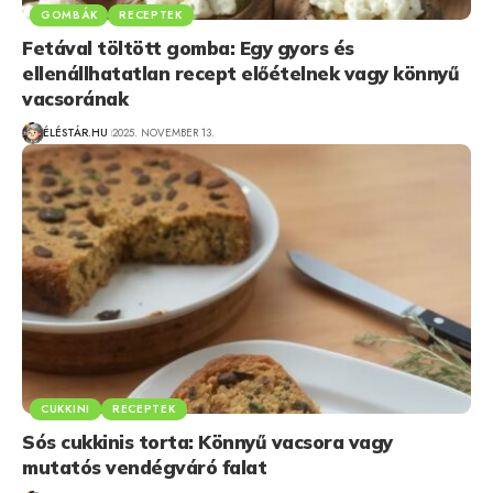
GOMBÁK
RECEPTEK
Fetával töltött gomba: Egy gyors és
ellenállhatatlan recept előételnek vagy könnyű
vacsorának
ÉLÉSTÁR.HU
2025. NOVEMBER 13.
CUKKINI
RECEPTEK
Sós cukkinis torta: Könnyű vacsora vagy
mutatós vendégváró falat