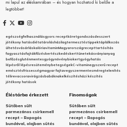
mi lapul az éléskamrában – és hogyan hozhatod ki belőle a
legtöbbet!
egészség
felhasználás
gyors recept
köret
gondozás
desszert
jótékony hatás
diéta
tárolás
házilag
termesztés
tippek
táplálkozás
ültetés
vásárlás
kalória
vitamin
Magyarország
recept
tartósítás
fagyasztás
fajták
főzés
kertészkedés
kert
tünetek
ásványianyag
befőzés
gluténmentes
gyógynövény
biokert
gyógyhatás
lépésről lépésre
sütemény
betegségek
C-vitamin
egyszerű recept
emésztés
frissesség
magyar fajta
vegyszermentes
méregtelenítés
télire
vacsora
virágzás
babáknak
elkészítés
házi készítés
jótékony hatások
Éléstárba érkezett
Finomságok
Sütőben sült
Sütőben sült
parmezános csirkemell
parmezános csirkemell
recept – Ropogós
recept – Ropogós
bundával, olajban sütés
bundával, olajban sütés