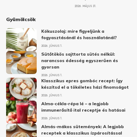
2026. MÁJUS 31.
Gyümölcsök
Kókuszolaj: mire figyeljünk a
fogyasztásánál és használatánál?
2026. JÚNIUS 1.
Sütőtökös sajttorta sütés nélkül:
narancsos édesség egyszerűen és
gyorsan
2026. JÚNIUS 1.
Klasszikus epres gombóc recept: Így
készítsd el a tökéletes házi finomságot
2026. JÚNIUS 1.
Alma-cékla-répa lé – a legjobb
immunerősítő ital receptje és hatásai
2026. JÚNIUS 1.
Almás-mákos sütemények: A legjobb
receptek a klasszikus ízpárosítással