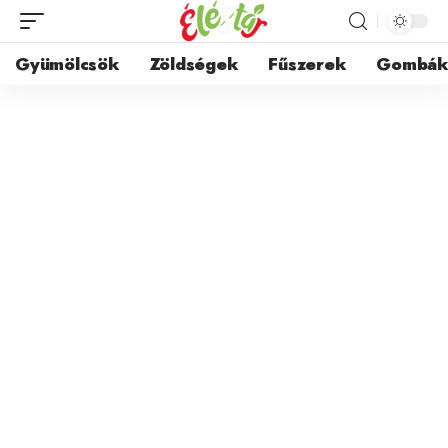
Gyümölcsök
Zöldségek
Fűszerek
Gombá