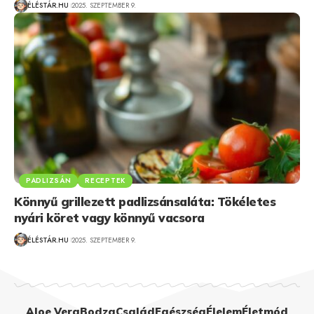
ÉLÉSTÁR.HU
2025. SZEPTEMBER 9.
PADLIZSÁN
RECEPTEK
Könnyű grillezett padlizsánsaláta: Tökéletes
nyári köret vagy könnyű vacsora
ÉLÉSTÁR.HU
2025. SZEPTEMBER 9.
Aloe Vera
Bodza
Család
Egészség
Élelem
Életmód