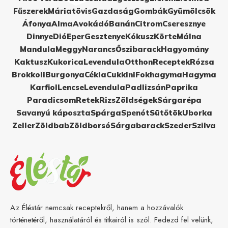
Fűszerek
Máriatövis
Gazdaság
Gombák
Gyümölcsök
Áfonya
Alma
Avokádó
Banán
Citrom
Cseresznye
Dinnye
Dió
Eper
Gesztenye
Kókusz
Körte
Málna
Mandula
Meggy
Narancs
Őszibarack
Hagyomány
Kaktusz
Kukorica
Levendula
Otthon
Receptek
Rózsa
Brokkoli
Burgonya
Cékla
Cukkini
Fokhagyma
Hagyma
Karfiol
Lencse
Levendula
Padlizsán
Paprika
Paradicsom
Retek
Rizs
Zöldségek
Sárgarépa
Savanyú káposzta
Spárga
Spenót
Sütőtök
Uborka
Zeller
Zöldbab
Zöldborsó
Sárgabarack
Szeder
Szilva
Az Éléstár nemcsak receptekről, hanem a hozzávalók
történetéről, használatáról és titkairól is szól. Fedezd fel velünk,