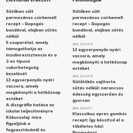
Sütőben sült
Sütőben sült
parmezános csirkemell
parmezános csirkemell
recept – Ropogós
recept – Ropogós
bundával, olajban sütés
bundával, olajban sütés
nélkül
nélkül
5 szuperétel, amely
2026. JÚLIUS 31.
támogathatja az
13 egyserpenyős nyári
inzulinrezisztencia és a
vacsora, amely
2-es típusú
megkönnyíti a hétköznap
cukorbetegség
estéket
kezelését
2026. JÚLIUS 10.
13 egyserpenyős nyári
Sütőtökös sajttorta
vacsora, amely
sütés nélkül: narancsos
megkönnyíti a hétköznap
édesség egyszerűen és
estéket
gyorsan
A diszgráfia hatása az
2026. JÚNIUS 1.
iskolai teljesítményre
Klasszikus epres gombóc
Kókuszolaj: mire
recept: Így készítsd el a
figyeljünk a
tökéletes házi
fogyasztásánál és
finomságot