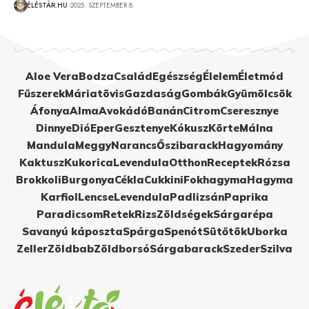
ÉLÉSTÁR.HU
2025. SZEPTEMBER 8.
Aloe Vera
Bodza
Család
Egészség
Élelem
Életmód
Fűszerek
Máriatövis
Gazdaság
Gombák
Gyümölcsök
Áfonya
Alma
Avokádó
Banán
Citrom
Cseresznye
Dinnye
Dió
Eper
Gesztenye
Kókusz
Körte
Málna
Mandula
Meggy
Narancs
Őszibarack
Hagyomány
Kaktusz
Kukorica
Levendula
Otthon
Receptek
Rózsa
Brokkoli
Burgonya
Cékla
Cukkini
Fokhagyma
Hagyma
Karfiol
Lencse
Levendula
Padlizsán
Paprika
Paradicsom
Retek
Rizs
Zöldségek
Sárgarépa
Savanyú káposzta
Spárga
Spenót
Sütőtök
Uborka
Zeller
Zöldbab
Zöldborsó
Sárgabarack
Szeder
Szilva