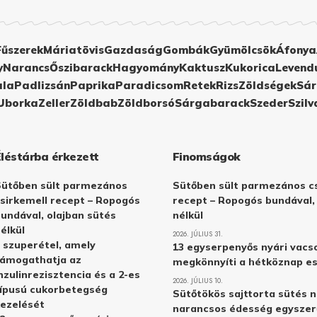
Fűszerek
Máriatövis
Gazdaság
Gombák
Gyümölcsök
Áfonya
y
Narancs
Őszibarack
Hagyomány
Kaktusz
Kukorica
Levend
ula
Padlizsán
Paprika
Paradicsom
Retek
Rizs
Zöldségek
Sár
Uborka
Zeller
Zöldbab
Zöldborsó
Sárgabarack
Szeder
Szilv
Éléstárba érkezett
Finomságok
Sütőben sült parmezános
Sütőben sült parmezános cs
sirkemell recept – Ropogós
recept – Ropogós bundával,
undával, olajban sütés
nélkül
élkül
2026. JÚLIUS 31.
 szuperétel, amely
13 egyserpenyős nyári vacs
támogathatja az
megkönnyíti a hétköznap e
nzulinrezisztencia és a 2-es
2026. JÚLIUS 10.
ípusú cukorbetegség
Sütőtökös sajttorta sütés n
ezelését
narancsos édesség egyszer