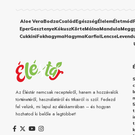
Aloe Vera
Bodza
Család
Egészség
Élelem
Életmód
Eper
Gesztenye
Kókusz
Körte
Málna
Mandula
Megg
Cukkini
Fokhagyma
Hagyma
Karfiol
Lencse
Levend
c
b
Az Éléstár nemcsak receptekről, hanem a hozzávalók
n
történetéről, használatáról és titkairól is szól. Fedezd
5
fel velünk, mi lapul az éléskamrában – és hogyan
hozhatod ki belőle a legtöbbet!
i
t
k