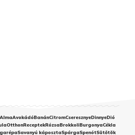
Alma
Avokádó
Banán
Citrom
Cseresznye
Dinnye
Dió
ula
Otthon
Receptek
Rózsa
Brokkoli
Burgonya
Cékla
garépa
Savanyú káposzta
Spárga
Spenót
Sütőtök