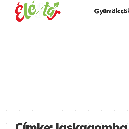
Gyümölcsö
Címke:
laskagomba