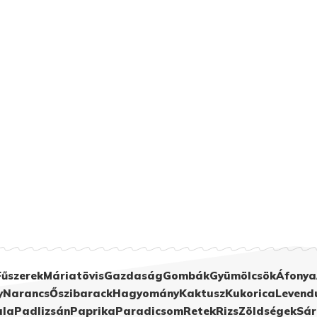
Fűszerek
Máriatövis
Gazdaság
Gombák
Gyümölcsök
Áfonya
y
Narancs
Őszibarack
Hagyomány
Kaktusz
Kukorica
Levend
ula
Padlizsán
Paprika
Paradicsom
Retek
Rizs
Zöldségek
Sár