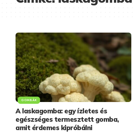
GOMBÁK
A laskagomba: egy ízletes és
egészséges termesztett gomba,
amit érdemes kipróbálni