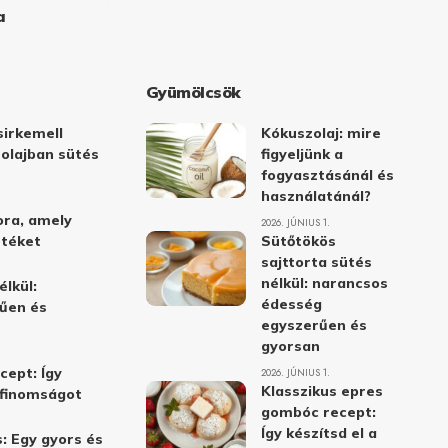
a
Gyümölcsök
irkemell
Kókuszolaj: mire
 olajban sütés
figyeljünk a
fogyasztásánál és
használatánál?
ora, amely
2026. JÚNIUS 1.
stéket
Sütőtökös
sajttorta sütés
nélkül: narancsos
élkül:
édesség
űen és
egyszerűen és
gyorsan
cept: Így
2026. JÚNIUS 1.
Klasszikus epres
i finomságot
gombóc recept:
Így készítsd el a
: Egy gyors és