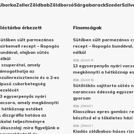
Uborka
Zeller
Zöldbab
Zöldborsó
Sárgabarack
Szeder
Szilv
Éléstárba érkezett
Finomságok
Sütőben sült parmezános
Sütőben sült parmezános cs
sirkemell recept – Ropogós
recept – Ropogós bundával,
undával, olajban sütés
nélkül
élkül
2026. JÚLIUS 31.
 szuperétel, amely
13 egyserpenyős nyári vacs
támogathatja az
megkönnyíti a hétköznap e
nzulinrezisztencia és a 2-es
2026. JÚLIUS 10.
ípusú cukorbetegség
Sütőtökös sajttorta sütés n
ezelését
narancsos édesség egyszer
3 egyserpenyős nyári
gyorsan
acsora, amely megkönnyíti
2026. JÚNIUS 1.
 hétköznap estéket
Klasszikus epres gombóc re
 diszgráfia hatása az
készítsd el a tökéletes ház
skolai teljesítményre
2026. JÚNIUS 1.
ókuszolaj: mire figyeljünk a
Kiadós zöldbabos-húsos rizs
ogyasztásánál és