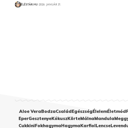
ÉLÉSTÁR.HU
2026. JANUÁR 31.
Aloe Vera
Bodza
Család
Egészség
Élelem
Életmód
Eper
Gesztenye
Kókusz
Körte
Málna
Mandula
Megg
Cukkini
Fokhagyma
Hagyma
Karfiol
Lencse
Levend