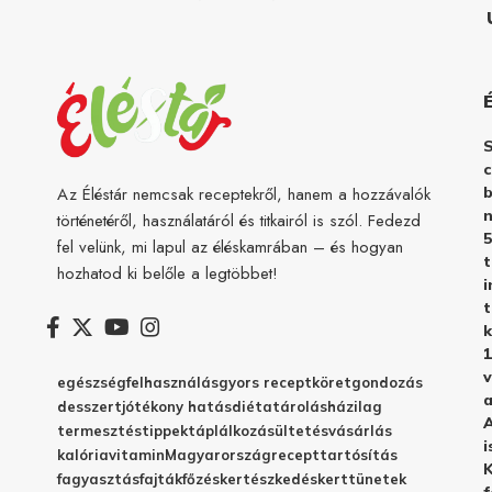
c
b
Az Éléstár nemcsak receptekről, hanem a hozzávalók
n
történetéről, használatáról és titkairól is szól. Fedezd
5
fel velünk, mi lapul az éléskamrában – és hogyan
hozhatod ki belőle a legtöbbet!
i
t
k
1
v
egészség
felhasználás
gyors recept
köret
gondozás
a
desszert
jótékony hatás
diéta
tárolás
házilag
A
termesztés
tippek
táplálkozás
ültetés
vásárlás
i
kalória
vitamin
Magyarország
recept
tartósítás
K
fagyasztás
fajták
főzés
kertészkedés
kert
tünetek
f