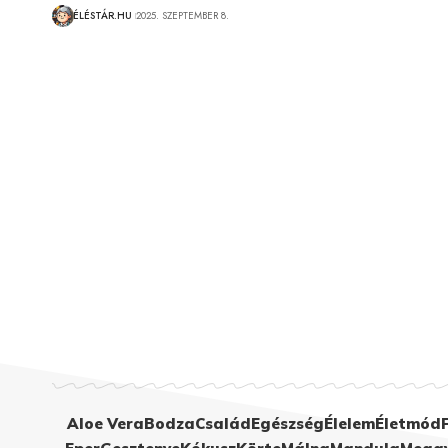
ÉLÉSTÁR.HU
2025. SZEPTEMBER 8.
Aloe Vera
Bodza
Család
Egészség
Élelem
Életmód