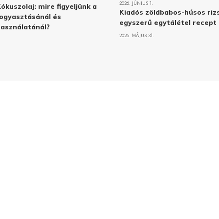
2026. JÚNIUS 1.
ókuszolaj: mire figyeljünk a
Kiadós zöldbabos-húsos rizs
ogyasztásánál és
egyszerű egytálétel recept
asználatánál?
2026. MÁJUS 31.
Adatvé