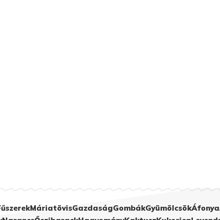
Fűszerek
Máriatövis
Gazdaság
Gombák
Gyümölcsök
Áfonya