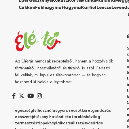
Eper
Gesztenye
Kókusz
Körte
Málna
Mandula
Megg
Cukkini
Fokhagyma
Hagyma
Karfiol
Lencse
Levend
c
b
Az Éléstár nemcsak receptekről, hanem a hozzávalók
n
történetéről, használatáról és titkairól is szól. Fedezd
5
fel velünk, mi lapul az éléskamrában – és hogyan
hozhatod ki belőle a legtöbbet!
i
t
k
1
v
egészség
felhasználás
gyors recept
köret
gondozás
a
desszert
jótékony hatás
diéta
tárolás
házilag
A
termesztés
tippek
táplálkozás
ültetés
vásárlás
i