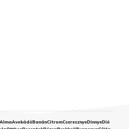
Alma
Avokádó
Banán
Citrom
Cseresznye
Dinnye
Dió