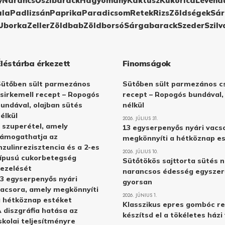
y
Narancs
Őszibarack
Hagyomány
Kaktusz
Kukorica
Levend
ula
Padlizsán
Paprika
Paradicsom
Retek
Rizs
Zöldségek
Sár
Uborka
Zeller
Zöldbab
Zöldborsó
Sárgabarack
Szeder
Szilv
Éléstárba érkezett
Finomságok
Sütőben sült parmezános
Sütőben sült parmezános cs
sirkemell recept – Ropogós
recept – Ropogós bundával,
undával, olajban sütés
nélkül
élkül
2026. JÚLIUS 31.
 szuperétel, amely
13 egyserpenyős nyári vacs
támogathatja az
megkönnyíti a hétköznap e
nzulinrezisztencia és a 2-es
2026. JÚLIUS 10.
ípusú cukorbetegség
Sütőtökös sajttorta sütés n
ezelését
narancsos édesség egyszer
3 egyserpenyős nyári
gyorsan
acsora, amely megkönnyíti
2026. JÚNIUS 1.
 hétköznap estéket
Klasszikus epres gombóc re
 diszgráfia hatása az
készítsd el a tökéletes ház
skolai teljesítményre