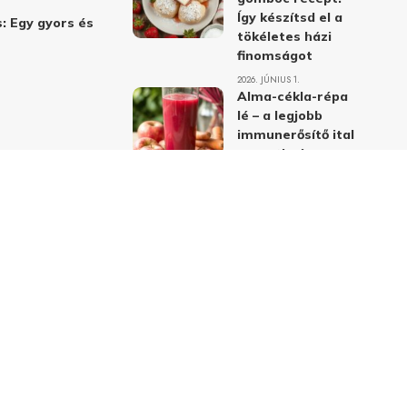
Így készítsd el a
: Egy gyors és
tökéletes házi
finomságot
2026. JÚNIUS 1.
Alma-cékla-répa
lé – a legjobb
immunerősítő ital
receptje és
hatásai
2026. JÚNIUS 1.
Almás-mákos
sütemények: A
legjobb receptek
a klasszikus
ízpárosítással
2026. MÁJUS 31.
delmi nyilatkozat
Felhasználási feltételek
Kapcsolat