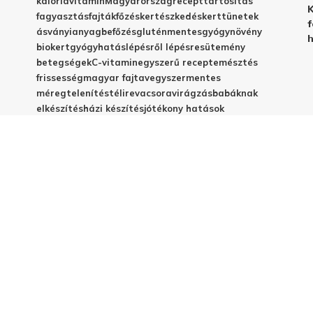
kalória
vitamin
Magyarország
recept
tartósítás
K
fagyasztás
fajták
főzés
kertészkedés
kert
tünetek
f
ásványianyag
befőzés
gluténmentes
gyógynövény
h
biokert
gyógyhatás
lépésről lépésre
sütemény
betegségek
C-vitamin
egyszerű recept
emésztés
frissesség
magyar fajta
vegyszermentes
méregtelenítés
télire
vacsora
virágzás
babáknak
elkészítés
házi készítés
jótékony hatások
© 2025 - Elestar.hu