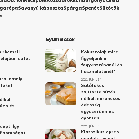
ula
Otthon
Receptek
Rózsa
Brokkoli
Burgonya
Cékla
garépa
Savanyú káposzta
Spárga
Spenót
Sütőtök
a
Gyümölcsök
irkemell
Kókuszolaj: mire
 olajban sütés
figyeljünk a
fogyasztásánál és
használatánál?
ora, amely
2026. JÚNIUS 1.
stéket
Sütőtökös
sajttorta sütés
nélkül: narancsos
élkül:
édesség
űen és
egyszerűen és
gyorsan
cept: Így
2026. JÚNIUS 1.
Klasszikus epres
i finomságot
gombóc recept: