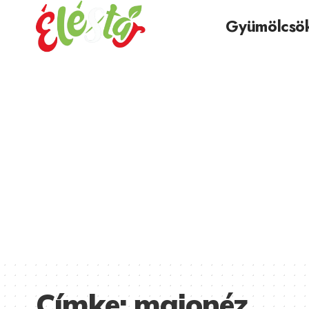
Gyümölcsö
Címke:
majonéz