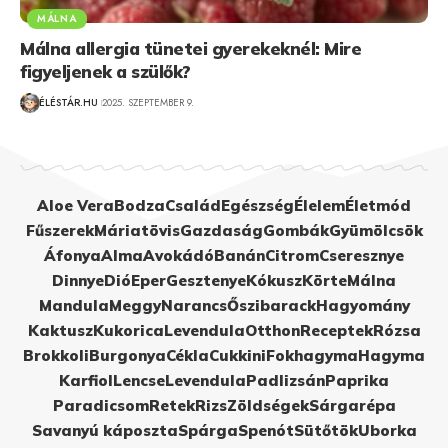
MÁLNA
Málna allergia tünetei gyerekeknél: Mire
figyeljenek a szülők?
ÉLÉSTÁR.HU
2025. SZEPTEMBER 9.
Aloe Vera
Bodza
Család
Egészség
Élelem
Életmód
Fűszerek
Máriatövis
Gazdaság
Gombák
Gyümölcsök
Áfonya
Alma
Avokádó
Banán
Citrom
Cseresznye
Dinnye
Dió
Eper
Gesztenye
Kókusz
Körte
Málna
Mandula
Meggy
Narancs
Őszibarack
Hagyomány
Kaktusz
Kukorica
Levendula
Otthon
Receptek
Rózsa
Brokkoli
Burgonya
Cékla
Cukkini
Fokhagyma
Hagyma
Karfiol
Lencse
Levendula
Padlizsán
Paprika
Paradicsom
Retek
Rizs
Zöldségek
Sárgarépa
Savanyú káposzta
Spárga
Spenót
Sütőtök
Uborka