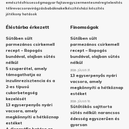
emésztés
frissesség
magyar fajta
vegyszermentes
méregtelenítés
télire
vacsora
virágzás
babáknak
elkészítés
házi készítés
jótékony hatások
Éléstárba érkezett
Finomságok
Sütőben sült
Sütőben sült
parmezános csirkemell
parmezános csirkemell
recept – Ropogós
recept – Ropogós
bundával, olajban sütés
bundával, olajban sütés
nélkül
nélkül
5 szuperétel, amely
2026. JÚLIUS 31.
támogathatja az
13 egyserpenyős nyári
inzulinrezisztencia és a
vacsora, amely
2-es típusú
megkönnyíti a hétköznap
cukorbetegség
estéket
kezelését
2026. JÚLIUS 10.
13 egyserpenyős nyári
Sütőtökös sajttorta
vacsora, amely
sütés nélkül: narancsos
megkönnyíti a hétköznap
édesség egyszerűen és
estéket
gyorsan