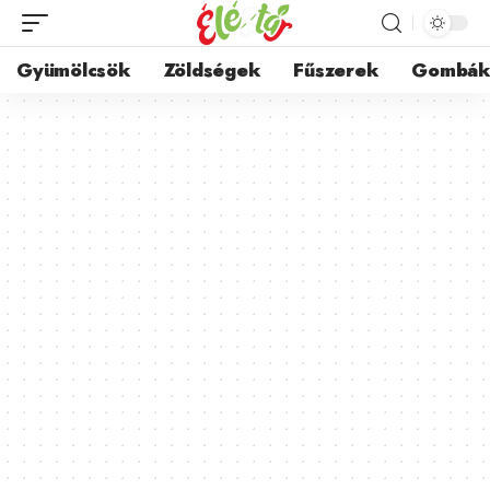
Gyümölcsök
Zöldségek
Fűszerek
Gombá