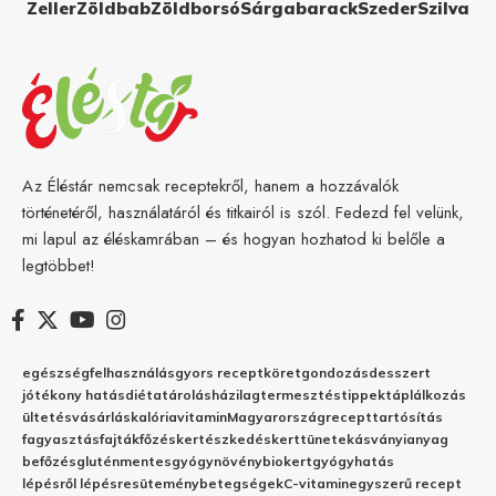
Zeller
Zöldbab
Zöldborsó
Sárgabarack
Szeder
Szilva
Az Éléstár nemcsak receptekről, hanem a hozzávalók
történetéről, használatáról és titkairól is szól. Fedezd fel velünk,
mi lapul az éléskamrában – és hogyan hozhatod ki belőle a
legtöbbet!
egészség
felhasználás
gyors recept
köret
gondozás
desszert
jótékony hatás
diéta
tárolás
házilag
termesztés
tippek
táplálkozás
ültetés
vásárlás
kalória
vitamin
Magyarország
recept
tartósítás
fagyasztás
fajták
főzés
kertészkedés
kert
tünetek
ásványianyag
befőzés
gluténmentes
gyógynövény
biokert
gyógyhatás
lépésről lépésre
sütemény
betegségek
C-vitamin
egyszerű recept