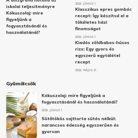
A diszgráfia hatása az
2026. JÚNIUS 1.
iskolai teljesítményre
Klasszikus epres gombóc
Kókuszolaj: mire
recept: Így készítsd el a
figyeljünk a
tökéletes házi
fogyasztásánál és
finomságot
használatánál?
2026. JÚNIUS 1.
Kiadós zöldbabos-húsos
rizs: Egy gyors és
egyszerű egytálétel
recept
2026. MÁJUS 31.
Gyümölcsök
Kókuszolaj: mire figyeljünk a
fogyasztásánál és használatánál?
2026. JÚNIUS 1.
Sütőtökös sajttorta sütés nélkül:
narancsos édesség egyszerűen és
gyorsan