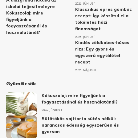
A diszgráfia hatása az
2026. JÚNIUS 1.
iskolai teljesítményre
Klasszikus epres gombóc
Kókuszolaj: mire
recept: Így készítsd el a
figyeljünk a
tökéletes házi
fogyasztásánál és
finomságot
használatánál?
2026. JÚNIUS 1.
Kiadós zöldbabos-húsos
rizs: Egy gyors és
egyszerű egytálétel
recept
2026. MÁJUS 31.
Gyümölcsök
Kókuszolaj: mire figyeljünk a
fogyasztásánál és használatánál?
2026. JÚNIUS 1.
Sütőtökös sajttorta sütés nélkül:
narancsos édesség egyszerűen és
gyorsan