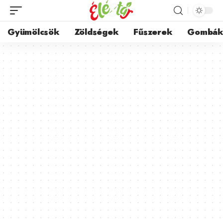
Gyümölcsök
Zöldségek
Fűszerek
Gombá