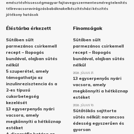
emésztés
frissesség
magyar fajta
vegyszermentes
méregtelenítés
télire
vacsora
virágzás
babáknak
elkészítés
házi készítés
jótékony hatások
Éléstárba érkezett
Finomságok
Sütőben sült
Sütőben sült
parmezános csirkemell
parmezános csirkemell
recept – Ropogós
recept – Ropogós
bundával, olajban sütés
bundával, olajban sütés
nélkül
nélkül
5 szuperétel, amely
2026. JÚLIUS 31.
támogathatja az
13 egyserpenyős nyári
inzulinrezisztencia és a
vacsora, amely
2-es típusú
megkönnyíti a hétköznap
cukorbetegség
estéket
kezelését
2026. JÚLIUS 10.
13 egyserpenyős nyári
Sütőtökös sajttorta
vacsora, amely
sütés nélkül: narancsos
megkönnyíti a hétköznap
édesség egyszerűen és
estéket
gyorsan