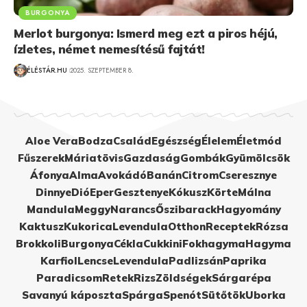
BURGONYA
Merlot burgonya: Ismerd meg ezt a piros héjú,
ízletes, német nemesítésű fajtát!
ÉLÉSTÁR.HU
2025. SZEPTEMBER 8.
Aloe Vera
Bodza
Család
Egészség
Élelem
Életmód
Fűszerek
Máriatövis
Gazdaság
Gombák
Gyümölcsök
Áfonya
Alma
Avokádó
Banán
Citrom
Cseresznye
Dinnye
Dió
Eper
Gesztenye
Kókusz
Körte
Málna
Mandula
Meggy
Narancs
Őszibarack
Hagyomány
Kaktusz
Kukorica
Levendula
Otthon
Receptek
Rózsa
Brokkoli
Burgonya
Cékla
Cukkini
Fokhagyma
Hagyma
Karfiol
Lencse
Levendula
Padlizsán
Paprika
Paradicsom
Retek
Rizs
Zöldségek
Sárgarépa
Savanyú káposzta
Spárga
Spenót
Sütőtök
Uborka