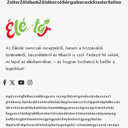
Zeller
Zöldbab
Zöldborsó
Sárgabarack
Szeder
Szilva
Az Éléstár nemcsak receptekről, hanem a hozzávalók
történetéről, használatáról és titkairól is szól. Fedezd fel velünk,
mi lapul az éléskamrában – és hogyan hozhatod ki belőle a
legtöbbet!
egészség
felhasználás
gyors recept
köret
gondozás
desszert
jótékony hatás
diéta
tárolás
házilag
termesztés
tippek
táplálkozás
ültetés
vásárlás
kalória
vitamin
Magyarország
recept
tartósítás
fagyasztás
fajták
főzés
kertészkedés
kert
tünetek
ásványianyag
befőzés
gluténmentes
gyógynövény
biokert
gyógyhatás
lépésről lépésre
sütemény
betegségek
C-vitamin
egyszerű recept