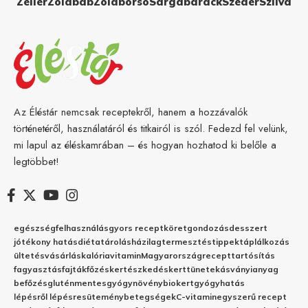
Zeller
Zöldbab
Zöldborsó
Sárgabarack
Szeder
Szilva
Az Éléstár nemcsak receptekről, hanem a hozzávalók
történetéről, használatáról és titkairól is szól. Fedezd fel velünk,
mi lapul az éléskamrában – és hogyan hozhatod ki belőle a
legtöbbet!
egészség
felhasználás
gyors recept
köret
gondozás
desszert
jótékony hatás
diéta
tárolás
házilag
termesztés
tippek
táplálkozás
ültetés
vásárlás
kalória
vitamin
Magyarország
recept
tartósítás
fagyasztás
fajták
főzés
kertészkedés
kert
tünetek
ásványianyag
befőzés
gluténmentes
gyógynövény
biokert
gyógyhatás
lépésről lépésre
sütemény
betegségek
C-vitamin
egyszerű recept