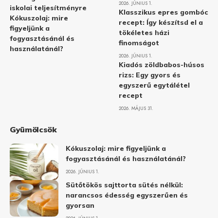
2026. JÚNIUS 1.
iskolai teljesítményre
Klasszikus epres gombóc
Kókuszolaj: mire
recept: Így készítsd el a
figyeljünk a
tökéletes házi
fogyasztásánál és
finomságot
használatánál?
2026. JÚNIUS 1.
Kiadós zöldbabos-húsos
rizs: Egy gyors és
egyszerű egytálétel
recept
2026. MÁJUS 31.
Gyümölcsök
Kókuszolaj: mire figyeljünk a
fogyasztásánál és használatánál?
2026. JÚNIUS 1.
Sütőtökös sajttorta sütés nélkül:
narancsos édesség egyszerűen és
gyorsan