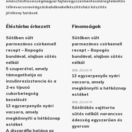
emésztés
frissesség
magyar fajta
vegyszermentes
méregtelenítés
télire
vacsora
virágzás
babáknak
elkészítés
házi készítés
jótékony hatások
Éléstárba érkezett
Finomságok
Sütőben sült
Sütőben sült
parmezános csirkemell
parmezános csirkemell
recept – Ropogós
recept – Ropogós
bundával, olajban sütés
bundával, olajban sütés
nélkül
nélkül
5 szuperétel, amely
2026. JÚLIUS 31.
támogathatja az
13 egyserpenyős nyári
inzulinrezisztencia és a
vacsora, amely
2-es típusú
megkönnyíti a hétköznap
cukorbetegség
estéket
kezelését
2026. JÚLIUS 10.
13 egyserpenyős nyári
Sütőtökös sajttorta
vacsora, amely
sütés nélkül: narancsos
megkönnyíti a hétköznap
édesség egyszerűen és
estéket
gyorsan
A diszgráfia hatása az