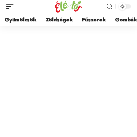
Gyümölcsök
Zöldségek
Fűszerek
Gombá