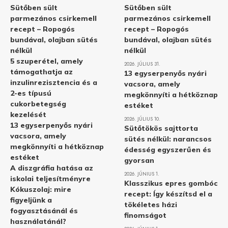
Sütőben sült
Sütőben sült
parmezános csirkemell
parmezános csirkemell
recept – Ropogós
recept – Ropogós
bundával, olajban sütés
bundával, olajban sütés
nélkül
nélkül
5 szuperétel, amely
2026. JÚLIUS 31.
támogathatja az
13 egyserpenyős nyári
inzulinrezisztencia és a
vacsora, amely
2-es típusú
megkönnyíti a hétköznap
cukorbetegség
estéket
kezelését
2026. JÚLIUS 10.
13 egyserpenyős nyári
Sütőtökös sajttorta
vacsora, amely
sütés nélkül: narancsos
megkönnyíti a hétköznap
édesség egyszerűen és
estéket
gyorsan
A diszgráfia hatása az
2026. JÚNIUS 1.
iskolai teljesítményre
Klasszikus epres gombóc
Kókuszolaj: mire
recept: Így készítsd el a
figyeljünk a
tökéletes házi
fogyasztásánál és
finomságot
használatánál?