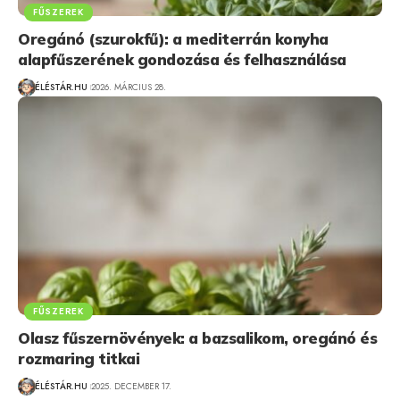
FŰSZEREK
Oregánó (szurokfű): a mediterrán konyha
alapfűszerének gondozása és felhasználása
ÉLÉSTÁR.HU
2026. MÁRCIUS 28.
FŰSZEREK
Olasz fűszernövények: a bazsalikom, oregánó és
rozmaring titkai
ÉLÉSTÁR.HU
2025. DECEMBER 17.