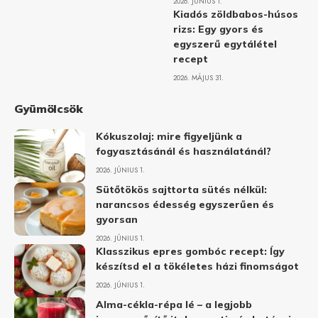
2026. JÚNIUS 1.
Kiadós zöldbabos-húsos
rizs: Egy gyors és
egyszerű egytálétel
recept
2026. MÁJUS 31.
Gyümölcsök
Kókuszolaj: mire figyeljünk a
fogyasztásánál és használatánál?
2026. JÚNIUS 1.
Sütőtökös sajttorta sütés nélkül:
narancsos édesség egyszerűen és
gyorsan
2026. JÚNIUS 1.
Klasszikus epres gombóc recept: Így
készítsd el a tökéletes házi finomságot
2026. JÚNIUS 1.
Alma-cékla-répa lé – a legjobb