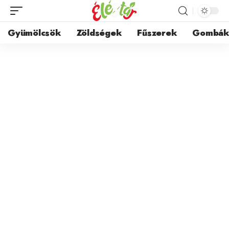
Gyümölcsök
Zöldségek
Fűszerek
Gombá