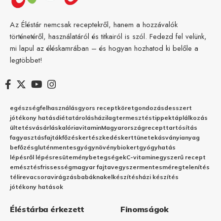
Az Éléstár nemcsak receptekről, hanem a hozzávalók
történetéről, használatáról és titkairól is szól. Fedezd fel velünk,
mi lapul az éléskamrában – és hogyan hozhatod ki belőle a
legtöbbet!
egészség
felhasználás
gyors recept
köret
gondozás
desszert
jótékony hatás
diéta
tárolás
házilag
termesztés
tippek
táplálkozás
ültetés
vásárlás
kalória
vitamin
Magyarország
recept
tartósítás
fagyasztás
fajták
főzés
kertészkedés
kert
tünetek
ásványianyag
befőzés
gluténmentes
gyógynövény
biokert
gyógyhatás
lépésről lépésre
sütemény
betegségek
C-vitamin
egyszerű recept
emésztés
frissesség
magyar fajta
vegyszermentes
méregtelenítés
télire
vacsora
virágzás
babáknak
elkészítés
házi készítés
jótékony hatások
Éléstárba érkezett
Finomságok