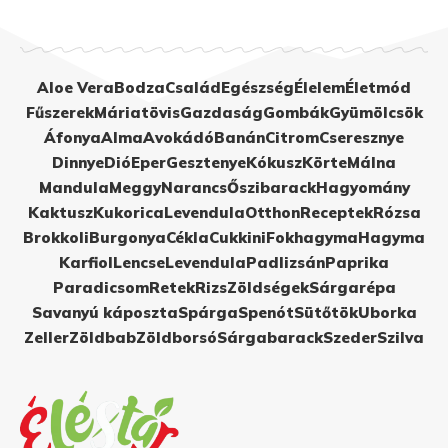
Aloe Vera
Bodza
Család
Egészség
Élelem
Életmód
Fűszerek
Máriatövis
Gazdaság
Gombák
Gyümölcsök
Áfonya
Alma
Avokádó
Banán
Citrom
Cseresznye
Dinnye
Dió
Eper
Gesztenye
Kókusz
Körte
Málna
Mandula
Meggy
Narancs
Őszibarack
Hagyomány
Kaktusz
Kukorica
Levendula
Otthon
Receptek
Rózsa
Brokkoli
Burgonya
Cékla
Cukkini
Fokhagyma
Hagyma
Karfiol
Lencse
Levendula
Padlizsán
Paprika
Paradicsom
Retek
Rizs
Zöldségek
Sárgarépa
Savanyú káposzta
Spárga
Spenót
Sütőtök
Uborka
Zeller
Zöldbab
Zöldborsó
Sárgabarack
Szeder
Szilva