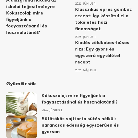
A diszgráfia hatása az
2026. JÚNIUS 1.
iskolai teljesítményre
Klasszikus epres gombóc
Kókuszolaj: mire
recept: Így készítsd el a
figyeljünk a
tökéletes házi
fogyasztásánál és
finomságot
használatánál?
2026. JÚNIUS 1.
Kiadós zöldbabos-húsos
rizs: Egy gyors és
egyszerű egytálétel
recept
2026. MÁJUS 31.
Gyümölcsök
Kókuszolaj: mire figyeljünk a
fogyasztásánál és használatánál?
2026. JÚNIUS 1.
Sütőtökös sajttorta sütés nélkül:
narancsos édesség egyszerűen és
gyorsan