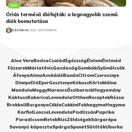
DIÓ
Óriás termésű diófajták: a legnagyobb szemű
diók bemutatása
ÉLÉSTÁR.HU
2025. SZEPTEMBER 8.
Aloe Vera
Bodza
Család
Egészség
Élelem
Életmód
Fűszerek
Máriatövis
Gazdaság
Gombák
Gyümölcsök
Áfonya
Alma
Avokádó
Banán
Citrom
Cseresznye
Dinnye
Dió
Eper
Gesztenye
Kókusz
Körte
Málna
Mandula
Meggy
Narancs
Őszibarack
Hagyomány
Kaktusz
Kukorica
Levendula
Otthon
Receptek
Rózsa
Brokkoli
Burgonya
Cékla
Cukkini
Fokhagyma
Hagyma
Karfiol
Lencse
Levendula
Padlizsán
Paprika
Paradicsom
Retek
Rizs
Zöldségek
Sárgarépa
Savanyú káposzta
Spárga
Spenót
Sütőtök
Uborka