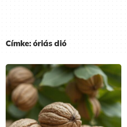
Címke:
óriás dió