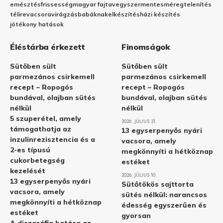
emésztés
frissesség
magyar fajta
vegyszermentes
méregtelenítés
télire
vacsora
virágzás
babáknak
elkészítés
házi készítés
jótékony hatások
Éléstárba érkezett
Finomságok
Sütőben sült
Sütőben sült
parmezános csirkemell
parmezános csirkemell
recept – Ropogós
recept – Ropogós
bundával, olajban sütés
bundával, olajban sütés
nélkül
nélkül
5 szuperétel, amely
2026. JÚLIUS 31.
támogathatja az
13 egyserpenyős nyári
inzulinrezisztencia és a
vacsora, amely
2-es típusú
megkönnyíti a hétköznap
cukorbetegség
estéket
kezelését
2026. JÚLIUS 10.
13 egyserpenyős nyári
Sütőtökös sajttorta
vacsora, amely
sütés nélkül: narancsos
megkönnyíti a hétköznap
édesség egyszerűen és
estéket
gyorsan