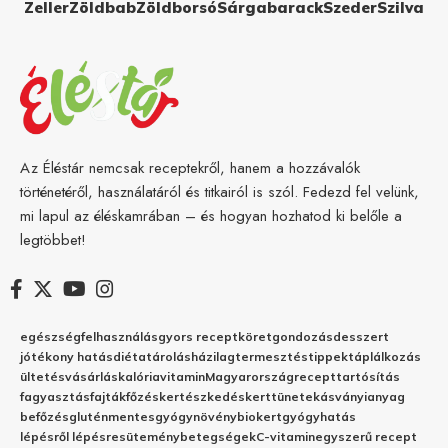
Zeller
Zöldbab
Zöldborsó
Sárgabarack
Szeder
Szilva
Az Éléstár nemcsak receptekről, hanem a hozzávalók
történetéről, használatáról és titkairól is szól. Fedezd fel velünk,
mi lapul az éléskamrában – és hogyan hozhatod ki belőle a
legtöbbet!
egészség
felhasználás
gyors recept
köret
gondozás
desszert
jótékony hatás
diéta
tárolás
házilag
termesztés
tippek
táplálkozás
ültetés
vásárlás
kalória
vitamin
Magyarország
recept
tartósítás
fagyasztás
fajták
főzés
kertészkedés
kert
tünetek
ásványianyag
befőzés
gluténmentes
gyógynövény
biokert
gyógyhatás
lépésről lépésre
sütemény
betegségek
C-vitamin
egyszerű recept