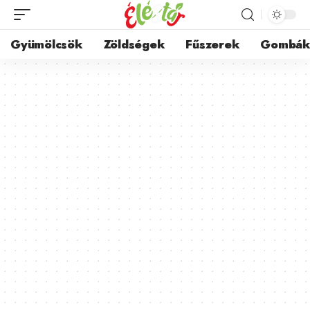
Gyümölcsök
Zöldségek
Fűszerek
Gombá