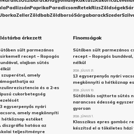
y
Narancs
Őszibarack
Hagyomány
Kaktusz
Kukorica
Levend
ula
Padlizsán
Paprika
Paradicsom
Retek
Rizs
Zöldségek
Sár
Uborka
Zeller
Zöldbab
Zöldborsó
Sárgabarack
Szeder
Szilv
Éléstárba érkezett
Finomságok
Sütőben sült parmezános
Sütőben sült parmezános cs
sirkemell recept – Ropogós
recept – Ropogós bundával,
undával, olajban sütés
nélkül
élkül
2026. JÚLIUS 31.
 szuperétel, amely
13 egyserpenyős nyári vacs
támogathatja az
megkönnyíti a hétköznap e
nzulinrezisztencia és a 2-es
2026. JÚLIUS 10.
ípusú cukorbetegség
Sütőtökös sajttorta sütés n
ezelését
narancsos édesség egyszer
3 egyserpenyős nyári
gyorsan
acsora, amely megkönnyíti
2026. JÚNIUS 1.
 hétköznap estéket
Klasszikus epres gombóc re
 diszgráfia hatása az
készítsd el a tökéletes ház
skolai teljesítményre