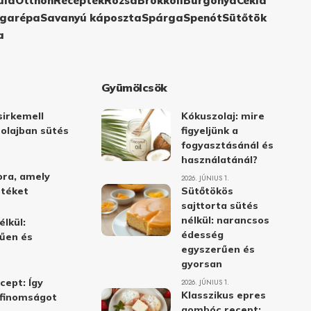
ula
Otthon
Receptek
Rózsa
Brokkoli
Burgonya
Cékla
garépa
Savanyú káposzta
Spárga
Spenót
Sütőtök
a
Gyümölcsök
irkemell
Kókuszolaj: mire
 olajban sütés
figyeljünk a
fogyasztásánál és
használatánál?
ora, amely
2026. JÚNIUS 1.
stéket
Sütőtökös
sajttorta sütés
nélkül: narancsos
élkül:
édesség
űen és
egyszerűen és
gyorsan
cept: Így
2026. JÚNIUS 1.
Klasszikus epres
i finomságot
gombóc recept: