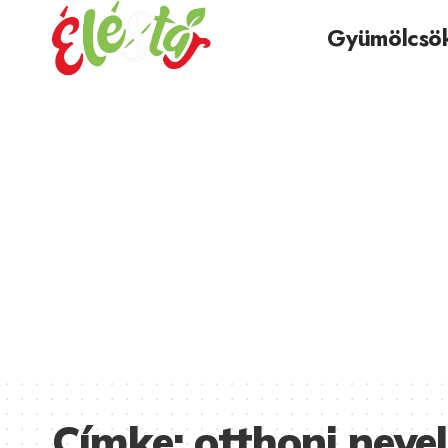
Gyümölcsö
Címke:
otthoni neve