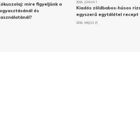
2026. JÚNIUS 1.
ókuszolaj: mire figyeljünk a
Kiadós zöldbabos-húsos rizs
ogyasztásánál és
egyszerű egytálétel recept
asználatánál?
2026. MÁJUS 31.
Adatvé