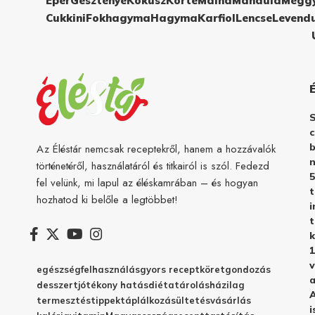
Eper
Gesztenye
Kókusz
Körte
Málna
Mandula
Megg
Cukkini
Fokhagyma
Hagyma
Karfiol
Lencse
Levend
c
b
Az Éléstár nemcsak receptekről, hanem a hozzávalók
n
történetéről, használatáról és titkairól is szól. Fedezd
5
fel velünk, mi lapul az éléskamrában – és hogyan
hozhatod ki belőle a legtöbbet!
i
t
k
1
v
egészség
felhasználás
gyors recept
köret
gondozás
a
desszert
jótékony hatás
diéta
tárolás
házilag
A
termesztés
tippek
táplálkozás
ültetés
vásárlás
i