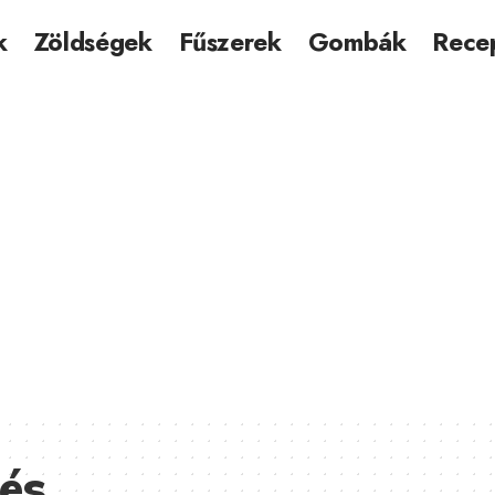
k
Zöldségek
Fűszerek
Gombák
Rece
lés