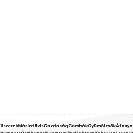
Fűszerek
Máriatövis
Gazdaság
Gombák
Gyümölcsök
Áfonya