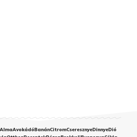
Alma
Avokádó
Banán
Citrom
Cseresznye
Dinnye
Dió