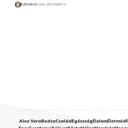
ÉLÉSTÁR.HU
2025. SZEPTEMBER 16.
Aloe Vera
Bodza
Család
Egészség
Élelem
Életmód