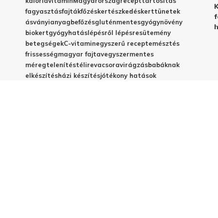
kalória
vitamin
Magyarország
recept
tartósítás
K
fagyasztás
fajták
főzés
kertészkedés
kert
tünetek
f
ásványianyag
befőzés
gluténmentes
gyógynövény
h
biokert
gyógyhatás
lépésről lépésre
sütemény
betegségek
C-vitamin
egyszerű recept
emésztés
frissesség
magyar fajta
vegyszermentes
méregtelenítés
télire
vacsora
virágzás
babáknak
elkészítés
házi készítés
jótékony hatások
© 2025 - Elestar.hu