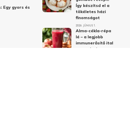
Így készítsd el a
: Egy gyors és
tökéletes házi
finomságot
2026. JÚNIUS 1.
Alma-cékla-répa
lé – a legjobb
immunerősítő ital
receptje és
hatásai
2026. JÚNIUS 1.
Almás-mákos
sütemények: A
legjobb receptek
a klasszikus
ízpárosítással
2026. MÁJUS 31.
delmi nyilatkozat
Felhasználási feltételek
Kapcsolat