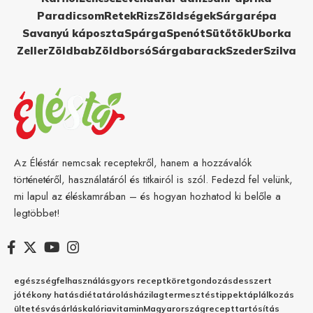
Paradicsom
Retek
Rizs
Zöldségek
Sárgarépa
Savanyú káposzta
Spárga
Spenót
Sütőtök
Uborka
Zeller
Zöldbab
Zöldborsó
Sárgabarack
Szeder
Szilva
Az Éléstár nemcsak receptekről, hanem a hozzávalók
történetéről, használatáról és titkairól is szól. Fedezd fel velünk,
mi lapul az éléskamrában – és hogyan hozhatod ki belőle a
legtöbbet!
egészség
felhasználás
gyors recept
köret
gondozás
desszert
jótékony hatás
diéta
tárolás
házilag
termesztés
tippek
táplálkozás
ültetés
vásárlás
kalória
vitamin
Magyarország
recept
tartósítás