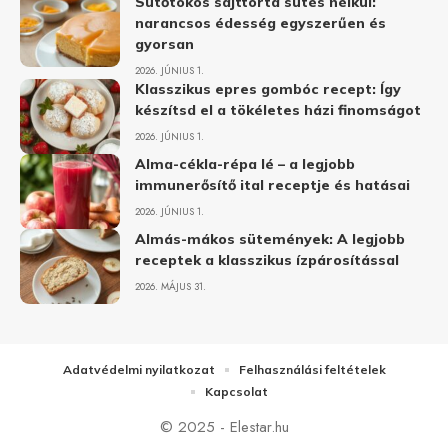
Sütőtökös sajttorta sütés nélkül:
narancsos édesség egyszerűen és
gyorsan
2026. JÚNIUS 1.
Klasszikus epres gombóc recept: Így
készítsd el a tökéletes házi finomságot
2026. JÚNIUS 1.
Alma-cékla-répa lé – a legjobb
immunerősítő ital receptje és hatásai
2026. JÚNIUS 1.
Almás-mákos sütemények: A legjobb
receptek a klasszikus ízpárosítással
2026. MÁJUS 31.
Adatvédelmi nyilatkozat
Felhasználási feltételek
Kapcsolat
© 2025 - Elestar.hu