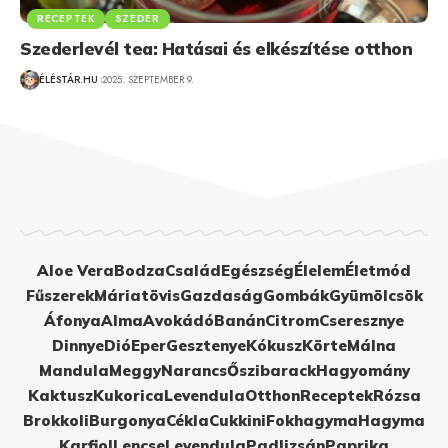
RECEPTEK
SZEDER
Szederlevél tea: Hatásai és elkészítése otthon
ÉLÉSTÁR.HU
2025. SZEPTEMBER 9.
Aloe Vera
Bodza
Család
Egészség
Élelem
Életmód
Fűszerek
Máriatövis
Gazdaság
Gombák
Gyümölcsök
Áfonya
Alma
Avokádó
Banán
Citrom
Cseresznye
Dinnye
Dió
Eper
Gesztenye
Kókusz
Körte
Málna
Mandula
Meggy
Narancs
Őszibarack
Hagyomány
Kaktusz
Kukorica
Levendula
Otthon
Receptek
Rózsa
Brokkoli
Burgonya
Cékla
Cukkini
Fokhagyma
Hagyma
Karfiol
Lencse
Levendula
Padlizsán
Paprika