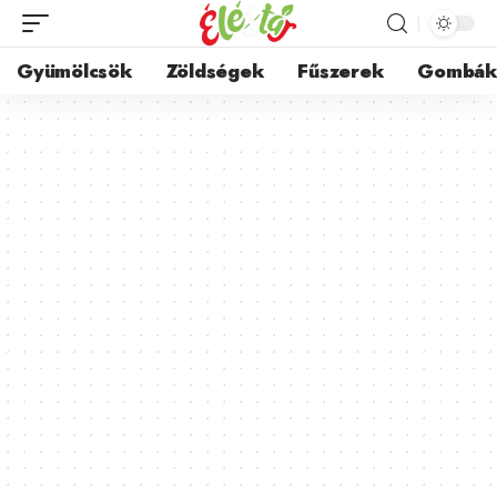
Gyümölcsök
Zöldségek
Fűszerek
Gombá