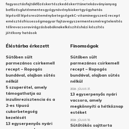
fagyasztás
fajták
főzés
kertészkedés
kert
tünetek
ásványianyag
befőzés
gluténmentes
gyógynövény
biokert
gyógyhatás
lépésről lépésre
sütemény
betegségek
C-vitamin
egyszerű recept
emésztés
frissesség
magyar fajta
vegyszermentes
méregtelenítés
télire
vacsora
virágzás
babáknak
elkészítés
házi készítés
jótékony hatások
Éléstárba érkezett
Finomságok
Sütőben sült
Sütőben sült
parmezános csirkemell
parmezános csirkemell
recept – Ropogós
recept – Ropogós
bundával, olajban sütés
bundával, olajban sütés
nélkül
nélkül
5 szuperétel, amely
2026. JÚLIUS 31.
támogathatja az
13 egyserpenyős nyári
inzulinrezisztencia és a
vacsora, amely
2-es típusú
megkönnyíti a hétköznap
cukorbetegség
estéket
kezelését
2026. JÚLIUS 10.
13 egyserpenyős nyári
Sütőtökös sajttorta