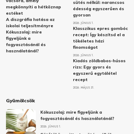
vacsora, amely
sütés nélkül: narancsos
megkönnyíti a hétköznap
édesség egyszerűen és
estéket
gyorsan
A diszgráfia hatása az
2026. JÚNIUS 1.
iskolai teljesítményre
Klasszikus epres gombóc
Kókuszolaj: mire
recept: Így készítsd el a
figyeljünk a
tökéletes házi
fogyasztásánál és
finomságot
használatánál?
2026. JÚNIUS 1.
Kiadós zöldbabos-húsos
rizs: Egy gyors és
egyszerű egytálétel
recept
2026. MÁJUS 31.
Gyümölcsök
Kókuszolaj: mire figyeljünk a
fogyasztásánál és használatánál?
2026. JÚNIUS 1.