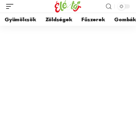
Gyümölcsök
Zöldségek
Fűszerek
Gombá