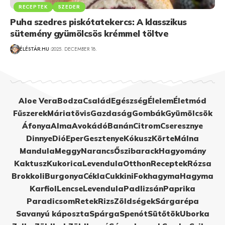
RECEPTEK
SZEDER
Puha szedres piskótatekercs: A klasszikus
sütemény gyümölcsös krémmel töltve
ÉLÉSTÁR.HU
2025. DECEMBER 18.
Aloe Vera
Bodza
Család
Egészség
Élelem
Életmód
Fűszerek
Máriatövis
Gazdaság
Gombák
Gyümölcsök
Áfonya
Alma
Avokádó
Banán
Citrom
Cseresznye
Dinnye
Dió
Eper
Gesztenye
Kókusz
Körte
Málna
Mandula
Meggy
Narancs
Őszibarack
Hagyomány
Kaktusz
Kukorica
Levendula
Otthon
Receptek
Rózsa
Brokkoli
Burgonya
Cékla
Cukkini
Fokhagyma
Hagyma
Karfiol
Lencse
Levendula
Padlizsán
Paprika
Paradicsom
Retek
Rizs
Zöldségek
Sárgarépa
Savanyú káposzta
Spárga
Spenót
Sütőtök
Uborka