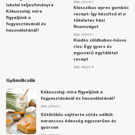
2026. JÚNIUS 1.
iskolai teljesítményre
Klasszikus epres gombóc
Kókuszolaj: mire
recept: Így készítsd el a
figyeljünk a
tökéletes házi
fogyasztásánál és
finomságot
használatánál?
2026. JÚNIUS 1.
Kiadós zöldbabos-húsos
rizs: Egy gyors és
egyszerű egytálétel
recept
2026. MÁJUS 31.
Gyümölcsök
Kókuszolaj: mire figyeljünk a
fogyasztásánál és használatánál?
2026. JÚNIUS 1.
Sütőtökös sajttorta sütés nélkül:
narancsos édesség egyszerűen és
gyorsan