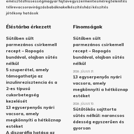
emésztés
frissesség
magyar fajta
vegyszermentes
méregtelenítés
télire
vacsora
virágzás
babáknak
elkészítés
házi készítés
jótékony hatások
Éléstárba érkezett
Finomságok
Sütőben sült
Sütőben sült
parmezános csirkemell
parmezános csirkemell
recept – Ropogós
recept – Ropogós
bundával, olajban sütés
bundával, olajban sütés
nélkül
nélkül
5 szuperétel, amely
2026. JÚLIUS 31.
támogathatja az
13 egyserpenyős nyári
inzulinrezisztencia és a
vacsora, amely
2-es típusú
megkönnyíti a hétköznap
cukorbetegség
estéket
kezelését
2026. JÚLIUS 10.
13 egyserpenyős nyári
Sütőtökös sajttorta
vacsora, amely
sütés nélkül: narancsos
megkönnyíti a hétköznap
édesség egyszerűen és
estéket
gyorsan
A diszgráfia hatása az