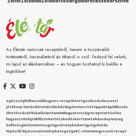
Zeller
Zöldbab
Zöldborsó
Sárgabarack
Szeder
Szilva
Az Éléstár nemcsak receptekről, hanem a hozzávalók
történetéről, használatáról és titkairól is szól. Fedezd fel velünk,
mi lapul az éléskamrában – és hogyan hozhatod ki belőle a
legtöbbet!
egészség
felhasználás
gyors recept
köret
gondozás
desszert
jótékony hatás
diéta
tárolás
házilag
termesztés
tippek
táplálkozás
ültetés
vásárlás
kalória
vitamin
Magyarország
recept
tartósítás
fagyasztás
fajták
főzés
kertészkedés
kert
tünetek
ásványianyag
befőzés
gluténmentes
gyógynövény
biokert
gyógyhatás
lépésről lépésre
sütemény
betegségek
C-vitamin
egyszerű recept