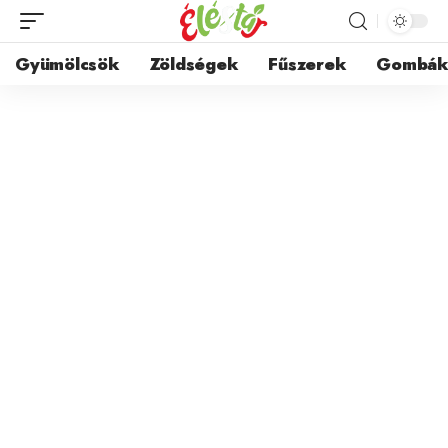
Gyümölcsök
Zöldségek
Fűszerek
Gombá