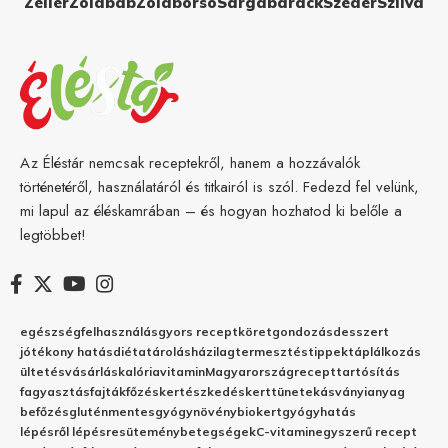
Zeller
Zöldbab
Zöldborsó
Sárgabarack
Szeder
Szilva
Az Éléstár nemcsak receptekről, hanem a hozzávalók
történetéről, használatáról és titkairól is szól. Fedezd fel velünk,
mi lapul az éléskamrában – és hogyan hozhatod ki belőle a
legtöbbet!
egészség
felhasználás
gyors recept
köret
gondozás
desszert
jótékony hatás
diéta
tárolás
házilag
termesztés
tippek
táplálkozás
ültetés
vásárlás
kalória
vitamin
Magyarország
recept
tartósítás
fagyasztás
fajták
főzés
kertészkedés
kert
tünetek
ásványianyag
befőzés
gluténmentes
gyógynövény
biokert
gyógyhatás
lépésről lépésre
sütemény
betegségek
C-vitamin
egyszerű recept