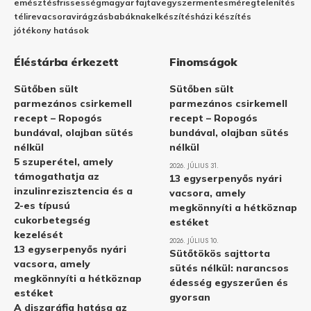
emésztés
frissesség
magyar fajta
vegyszermentes
méregtelenítés
télire
vacsora
virágzás
babáknak
elkészítés
házi készítés
jótékony hatások
Éléstárba érkezett
Finomságok
Sütőben sült
Sütőben sült
parmezános csirkemell
parmezános csirkemell
recept – Ropogós
recept – Ropogós
bundával, olajban sütés
bundával, olajban sütés
nélkül
nélkül
5 szuperétel, amely
2026. JÚLIUS 31.
támogathatja az
13 egyserpenyős nyári
inzulinrezisztencia és a
vacsora, amely
2-es típusú
megkönnyíti a hétköznap
cukorbetegség
estéket
kezelését
2026. JÚLIUS 10.
13 egyserpenyős nyári
Sütőtökös sajttorta
vacsora, amely
sütés nélkül: narancsos
megkönnyíti a hétköznap
édesség egyszerűen és
estéket
gyorsan
A diszgráfia hatása az