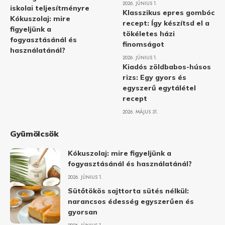
2026. JÚNIUS 1.
iskolai teljesítményre
Klasszikus epres gombóc
Kókuszolaj: mire
recept: Így készítsd el a
figyeljünk a
tökéletes házi
fogyasztásánál és
finomságot
használatánál?
2026. JÚNIUS 1.
Kiadós zöldbabos-húsos
rizs: Egy gyors és
egyszerű egytálétel
recept
2026. MÁJUS 31.
Gyümölcsök
Kókuszolaj: mire figyeljünk a
fogyasztásánál és használatánál?
2026. JÚNIUS 1.
Sütőtökös sajttorta sütés nélkül:
narancsos édesség egyszerűen és
gyorsan