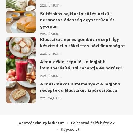
2026. JÚNIUS 1.
Sütőtökös sajttorta sütés nélkül:
narancsos édesség egyszerűen és
gyorsan
2026. JÚNIUS 1.
Klasszikus epres gombóc recept: Így
készítsd el a tökéletes házi finomságot
2026. JÚNIUS 1.
Alma-cékla-répa lé – a legjobb
immunerősítő ital receptje és hatásai
2026. JÚNIUS 1.
Almás-mákos sütemények: A legjobb
receptek a klasszikus ízpárosítással
2026. MÁJUS 31.
Adatvédelmi nyilatkozat
Felhasználási feltételek
Kapcsolat