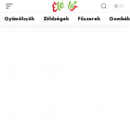
Gyümölcsök
Zöldségek
Fűszerek
Gombá