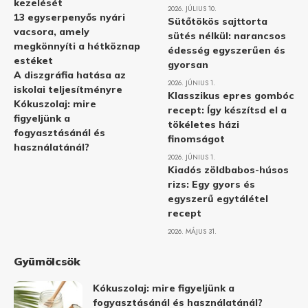
kezelését
2026. JÚLIUS 10.
13 egyserpenyős nyári
Sütőtökös sajttorta
vacsora, amely
sütés nélkül: narancsos
megkönnyíti a hétköznap
édesség egyszerűen és
estéket
gyorsan
A diszgráfia hatása az
2026. JÚNIUS 1.
iskolai teljesítményre
Klasszikus epres gombóc
Kókuszolaj: mire
recept: Így készítsd el a
figyeljünk a
tökéletes házi
fogyasztásánál és
finomságot
használatánál?
2026. JÚNIUS 1.
Kiadós zöldbabos-húsos
rizs: Egy gyors és
egyszerű egytálétel
recept
2026. MÁJUS 31.
Gyümölcsök
Kókuszolaj: mire figyeljünk a
fogyasztásánál és használatánál?