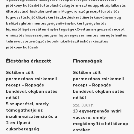
jótékony hatás
diéta
tárolás
házilag
termesztés
tippek
táplálkozás
ültetés
vásárlás
kalória
vitamin
Magyarország
recept
tartósítás
fagyasztás
fajták
főzés
kertészkedés
kert
tünetek
ásványianyag
befőzés
gluténmentes
gyógynövény
biokert
gyógyhatás
lépésről lépésre
sütemény
betegségek
C-vitamin
egyszerű recept
emésztés
frissesség
magyar fajta
vegyszermentes
méregtelenítés
télire
vacsora
virágzás
babáknak
elkészítés
házi készítés
jótékony hatások
Éléstárba érkezett
Finomságok
Sütőben sült
Sütőben sült
parmezános csirkemell
parmezános csirkemell
recept – Ropogós
recept – Ropogós
bundával, olajban sütés
bundával, olajban sütés
nélkül
nélkül
5 szuperétel, amely
2026. JÚLIUS 31.
támogathatja az
13 egyserpenyős nyári
inzulinrezisztencia és a
vacsora, amely
2-es típusú
megkönnyíti a hétköznap
cukorbetegség
estéket