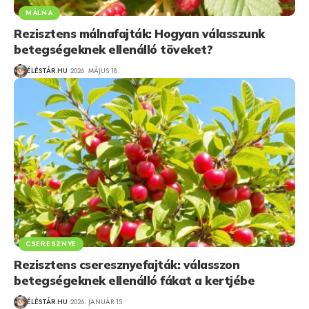
MÁLNA
Rezisztens málnafajták: Hogyan válasszunk
betegségeknek ellenálló töveket?
ÉLÉSTÁR.HU
2026. MÁJUS 18.
CSERESZNYE
Rezisztens cseresznyefajták: válasszon
betegségeknek ellenálló fákat a kertjébe
ÉLÉSTÁR.HU
2026. JANUÁR 15.