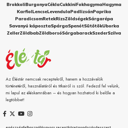
Brokkoli
Burgonya
Cékla
Cukkini
Fokhagyma
Hagyma
Karfiol
Lencse
Levendula
Padlizsán
Paprika
Paradicsom
Retek
Rizs
Zöldségek
Sárgarépa
Savanyú káposzta
Spárga
Spenót
Sütőtök
Uborka
Zeller
Zöldbab
Zöldborsó
Sárgabarack
Szeder
Szilva
Az Éléstár nemcsak receptekről, hanem a hozzávalók
történetéről, használatáról és titkairól is szól. Fedezd fel velünk,
mi lapul az éléskamrában – és hogyan hozhatod ki belőle a
legtöbbet!
egészség
felhasználás
gyors recept
köret
gondozás
desszert