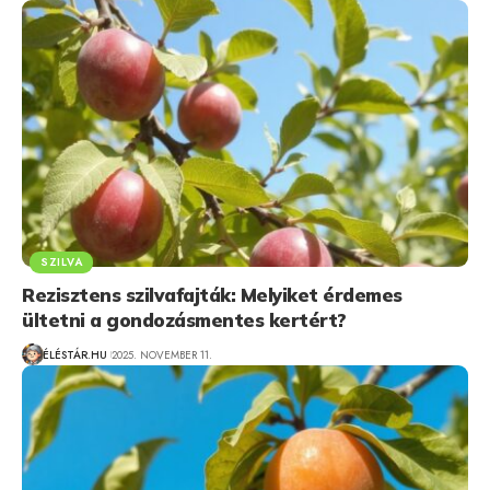
SZILVA
Rezisztens szilvafajták: Melyiket érdemes
ültetni a gondozásmentes kertért?
ÉLÉSTÁR.HU
2025. NOVEMBER 11.