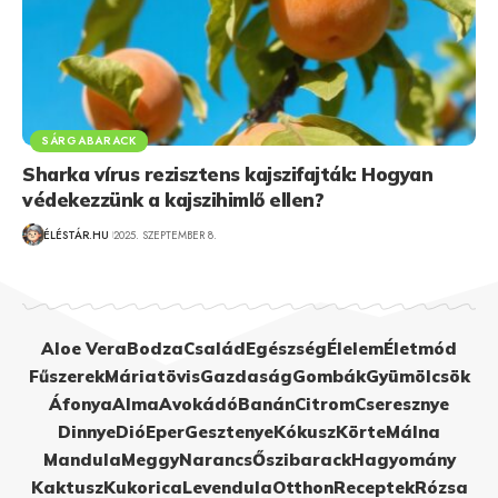
SÁRGABARACK
Sharka vírus rezisztens kajszifajták: Hogyan
védekezzünk a kajszihimlő ellen?
ÉLÉSTÁR.HU
2025. SZEPTEMBER 8.
Aloe Vera
Bodza
Család
Egészség
Élelem
Életmód
Fűszerek
Máriatövis
Gazdaság
Gombák
Gyümölcsök
Áfonya
Alma
Avokádó
Banán
Citrom
Cseresznye
Dinnye
Dió
Eper
Gesztenye
Kókusz
Körte
Málna
Mandula
Meggy
Narancs
Őszibarack
Hagyomány
Kaktusz
Kukorica
Levendula
Otthon
Receptek
Rózsa