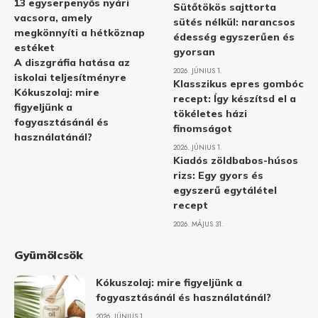
13 egyserpenyős nyári
Sütőtökös sajttorta
vacsora, amely
sütés nélkül: narancsos
megkönnyíti a hétköznap
édesség egyszerűen és
estéket
gyorsan
A diszgráfia hatása az
2026. JÚNIUS 1.
iskolai teljesítményre
Klasszikus epres gombóc
Kókuszolaj: mire
recept: Így készítsd el a
figyeljünk a
tökéletes házi
fogyasztásánál és
finomságot
használatánál?
2026. JÚNIUS 1.
Kiadós zöldbabos-húsos
rizs: Egy gyors és
egyszerű egytálétel
recept
2026. MÁJUS 31.
Gyümölcsök
Kókuszolaj: mire figyeljünk a
fogyasztásánál és használatánál?
2026. JÚNIUS 1.