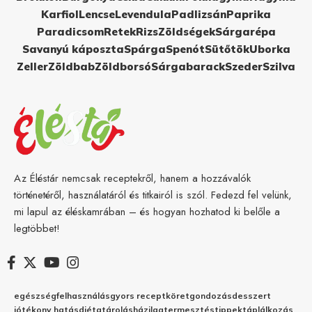
Karfiol
Lencse
Levendula
Padlizsán
Paprika
Paradicsom
Retek
Rizs
Zöldségek
Sárgarépa
Savanyú káposzta
Spárga
Spenót
Sütőtök
Uborka
Zeller
Zöldbab
Zöldborsó
Sárgabarack
Szeder
Szilva
Az Éléstár nemcsak receptekről, hanem a hozzávalók
történetéről, használatáról és titkairól is szól. Fedezd fel velünk,
mi lapul az éléskamrában – és hogyan hozhatod ki belőle a
legtöbbet!
egészség
felhasználás
gyors recept
köret
gondozás
desszert
jótékony hatás
diéta
tárolás
házilag
termesztés
tippek
táplálkozás