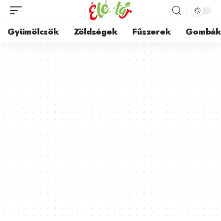
Gyümölcsök
Zöldségek
Fűszerek
Gombá