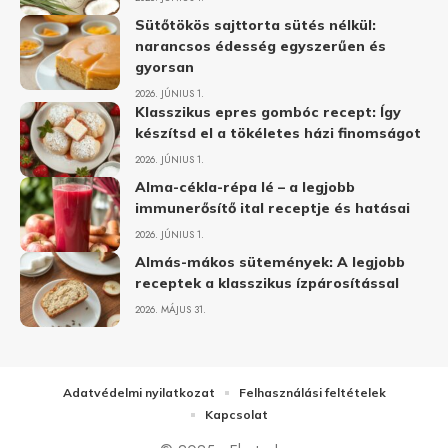
Sütőtökös sajttorta sütés nélkül:
narancsos édesség egyszerűen és
gyorsan
2026. JÚNIUS 1.
Klasszikus epres gombóc recept: Így
készítsd el a tökéletes házi finomságot
2026. JÚNIUS 1.
Alma-cékla-répa lé – a legjobb
immunerősítő ital receptje és hatásai
2026. JÚNIUS 1.
Almás-mákos sütemények: A legjobb
receptek a klasszikus ízpárosítással
2026. MÁJUS 31.
Adatvédelmi nyilatkozat
Felhasználási feltételek
Kapcsolat