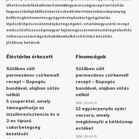
ültetés
vásárlás
kalória
vitamin
Magyarország
recept
tartósítás
fagyasztás
fajták
főzés
kertészkedés
kert
tünetek
ásványianyag
befőzés
gluténmentes
gyógynövény
biokert
gyógyhatás
lépésről lépésre
sütemény
betegségek
C-vitamin
egyszerű recept
emésztés
frissesség
magyar fajta
vegyszermentes
méregtelenítés
télire
vacsora
virágzás
babáknak
elkészítés
házi készítés
jótékony hatások
Éléstárba érkezett
Finomságok
Sütőben sült
Sütőben sült
parmezános csirkemell
parmezános csirkemell
recept – Ropogós
recept – Ropogós
bundával, olajban sütés
bundával, olajban sütés
nélkül
nélkül
5 szuperétel, amely
2026. JÚLIUS 31.
támogathatja az
13 egyserpenyős nyári
inzulinrezisztencia és a
vacsora, amely
2-es típusú
megkönnyíti a hétköznap
cukorbetegség
estéket
kezelését
2026. JÚLIUS 10.