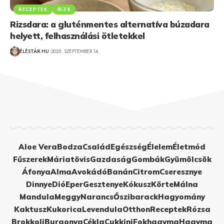
RECEPTEK
RIZS
Rizsdara: a gluténmentes alternatíva búzadara
helyett, felhasználási ötletekkel
ÉLÉSTÁR.HU
2025. SZEPTEMBER 14.
Aloe Vera
Bodza
Család
Egészség
Élelem
Életmód
Fűszerek
Máriatövis
Gazdaság
Gombák
Gyümölcsök
Áfonya
Alma
Avokádó
Banán
Citrom
Cseresznye
Dinnye
Dió
Eper
Gesztenye
Kókusz
Körte
Málna
Mandula
Meggy
Narancs
Őszibarack
Hagyomány
Kaktusz
Kukorica
Levendula
Otthon
Receptek
Rózsa
Brokkoli
Burgonya
Cékla
Cukkini
Fokhagyma
Hagyma