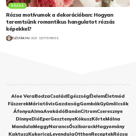
RÓZSA
Rózsa motívumok a dekorációban: Hogyan
teremtsünk romantikus hangulatot rózsás
képekkel?
ÉLÉSTÁR.HU
2025. SZEPTEMBER 8.
Aloe Vera
Bodza
Család
Egészség
Élelem
Életmód
Fűszerek
Máriatövis
Gazdaság
Gombák
Gyümölcsök
Áfonya
Alma
Avokádó
Banán
Citrom
Cseresznye
Dinnye
Dió
Eper
Gesztenye
Kókusz
Körte
Málna
Mandula
Meggy
Narancs
Őszibarack
Hagyomány
Kaktusz
Kukorica
Levendula
Otthon
Receptek
Rózsa