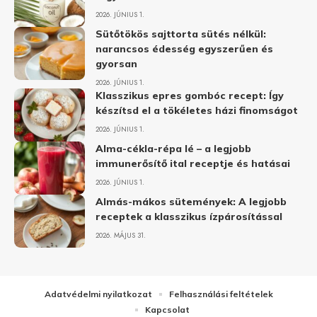
2026. JÚNIUS 1.
Sütőtökös sajttorta sütés nélkül:
narancsos édesség egyszerűen és
gyorsan
2026. JÚNIUS 1.
Klasszikus epres gombóc recept: Így
készítsd el a tökéletes házi finomságot
2026. JÚNIUS 1.
Alma-cékla-répa lé – a legjobb
immunerősítő ital receptje és hatásai
2026. JÚNIUS 1.
Almás-mákos sütemények: A legjobb
receptek a klasszikus ízpárosítással
2026. MÁJUS 31.
Adatvédelmi nyilatkozat
Felhasználási feltételek
Kapcsolat