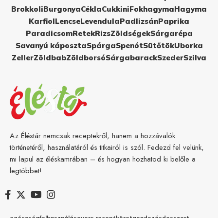
Brokkoli
Burgonya
Cékla
Cukkini
Fokhagyma
Hagyma
Karfiol
Lencse
Levendula
Padlizsán
Paprika
Paradicsom
Retek
Rizs
Zöldségek
Sárgarépa
Savanyú káposzta
Spárga
Spenót
Sütőtök
Uborka
Zeller
Zöldbab
Zöldborsó
Sárgabarack
Szeder
Szilva
Az Éléstár nemcsak receptekről, hanem a hozzávalók
történetéről, használatáról és titkairól is szól. Fedezd fel velünk,
mi lapul az éléskamrában – és hogyan hozhatod ki belőle a
legtöbbet!
egészség
felhasználás
gyors recept
köret
gondozás
desszert