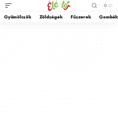
Gyümölcsök
Zöldségek
Fűszerek
Gombá