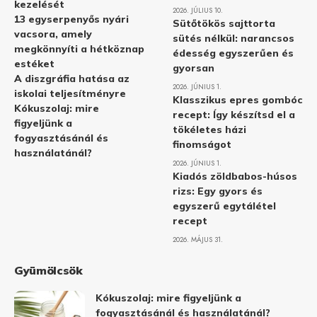
kezelését
2026. JÚLIUS 10.
13 egyserpenyős nyári
Sütőtökös sajttorta
vacsora, amely
sütés nélkül: narancsos
megkönnyíti a hétköznap
édesség egyszerűen és
estéket
gyorsan
A diszgráfia hatása az
2026. JÚNIUS 1.
iskolai teljesítményre
Klasszikus epres gombóc
Kókuszolaj: mire
recept: Így készítsd el a
figyeljünk a
tökéletes házi
fogyasztásánál és
finomságot
használatánál?
2026. JÚNIUS 1.
Kiadós zöldbabos-húsos
rizs: Egy gyors és
egyszerű egytálétel
recept
2026. MÁJUS 31.
Gyümölcsök
Kókuszolaj: mire figyeljünk a
fogyasztásánál és használatánál?