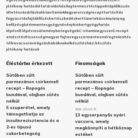
jótékony hatás
diéta
tárolás
házilag
termesztés
tippek
táplálkozás
ültetés
vásárlás
kalória
vitamin
Magyarország
recept
tartósítás
fagyasztás
fajták
főzés
kertészkedés
kert
tünetek
ásványianyag
befőzés
gluténmentes
gyógynövény
biokert
gyógyhatás
lépésről lépésre
sütemény
betegségek
C-vitamin
egyszerű recept
emésztés
frissesség
magyar fajta
vegyszermentes
méregtelenítés
télire
vacsora
virágzás
babáknak
elkészítés
házi készítés
jótékony hatások
Éléstárba érkezett
Finomságok
Sütőben sült
Sütőben sült
parmezános csirkemell
parmezános csirkemell
recept – Ropogós
recept – Ropogós
bundával, olajban sütés
bundával, olajban sütés
nélkül
nélkül
5 szuperétel, amely
2026. JÚLIUS 31.
támogathatja az
13 egyserpenyős nyári
inzulinrezisztencia és a
vacsora, amely
2-es típusú
megkönnyíti a hétköznap
cukorbetegség
estéket