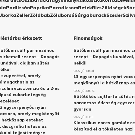
y
Narancs
Őszibarack
Hagyomány
Kaktusz
Kukorica
Levend
ula
Padlizsán
Paprika
Paradicsom
Retek
Rizs
Zöldségek
Sár
Uborka
Zeller
Zöldbab
Zöldborsó
Sárgabarack
Szeder
Szilv
Éléstárba érkezett
Finomságok
Sütőben sült parmezános
Sütőben sült parmezános cs
sirkemell recept – Ropogós
recept – Ropogós bundával,
undával, olajban sütés
nélkül
élkül
2026. JÚLIUS 31.
 szuperétel, amely
13 egyserpenyős nyári vacs
támogathatja az
megkönnyíti a hétköznap e
nzulinrezisztencia és a 2-es
2026. JÚLIUS 10.
ípusú cukorbetegség
Sütőtökös sajttorta sütés n
ezelését
narancsos édesség egyszer
3 egyserpenyős nyári
gyorsan
acsora, amely megkönnyíti
2026. JÚNIUS 1.
 hétköznap estéket
Klasszikus epres gombóc re
 diszgráfia hatása az
készítsd el a tökéletes ház
skolai teljesítményre