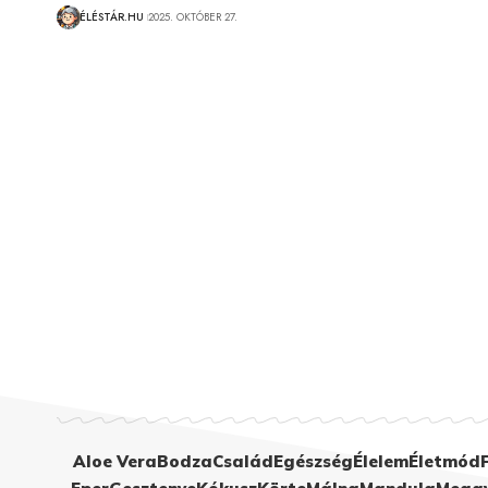
ÉLÉSTÁR.HU
2025. OKTÓBER 27.
Aloe Vera
Bodza
Család
Egészség
Élelem
Életmód