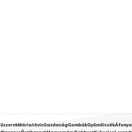
Fűszerek
Máriatövis
Gazdaság
Gombák
Gyümölcsök
Áfonya