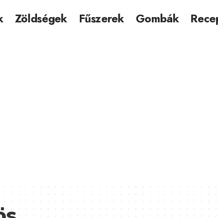
k
Zöldségek
Fűszerek
Gombák
Rece
ös