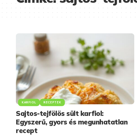
KARFIOL
RECEPTEK
Sajtos-tejfölös sült karfiol:
Egyszerű, gyors és megunhatatlan
recept