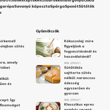
ula
Otthon
Receptek
Rózsa
Brokkoli
Burgonya
Cékla
garépa
Savanyú káposzta
Spárga
Spenót
Sütőtök
a
Gyümölcsök
irkemell
Kókuszolaj: mire
 olajban sütés
figyeljünk a
fogyasztásánál és
használatánál?
ora, amely
2026. JÚNIUS 1.
stéket
Sütőtökös
sajttorta sütés
nélkül: narancsos
élkül:
édesség
űen és
egyszerűen és
gyorsan
cept: Így
2026. JÚNIUS 1.
Klasszikus epres
i finomságot
gombóc recept: