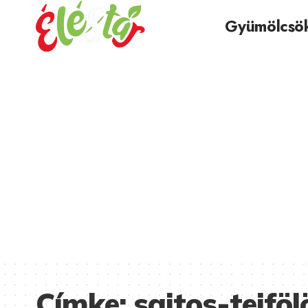
Gyümölcsö
Címke:
sajtos-tejföl