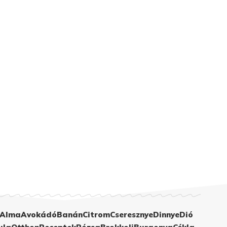
Alma
Avokádó
Banán
Citrom
Cseresznye
Dinnye
Dió