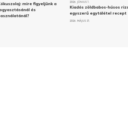
2026. JÚNIUS 1.
ókuszolaj: mire figyeljünk a
Kiadós zöldbabos-húsos rizs
ogyasztásánál és
egyszerű egytálétel recept
asználatánál?
2026. MÁJUS 31.
Adatvé