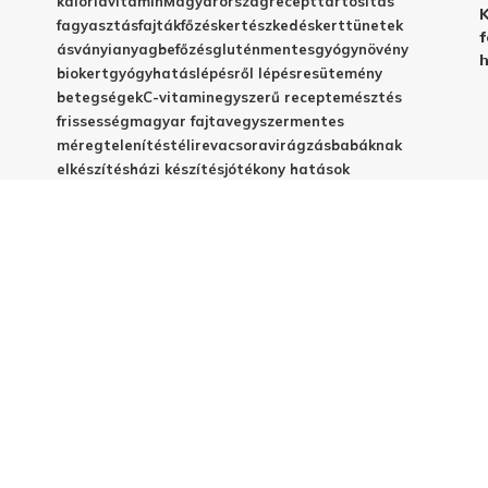
kalória
vitamin
Magyarország
recept
tartósítás
K
fagyasztás
fajták
főzés
kertészkedés
kert
tünetek
f
ásványianyag
befőzés
gluténmentes
gyógynövény
h
biokert
gyógyhatás
lépésről lépésre
sütemény
betegségek
C-vitamin
egyszerű recept
emésztés
frissesség
magyar fajta
vegyszermentes
méregtelenítés
télire
vacsora
virágzás
babáknak
elkészítés
házi készítés
jótékony hatások
© 2025 - Elestar.hu