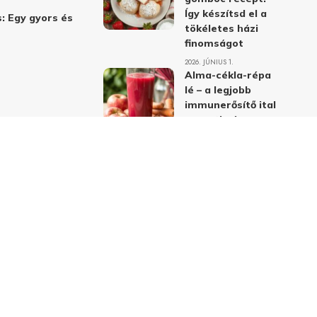
Így készítsd el a
: Egy gyors és
tökéletes házi
finomságot
2026. JÚNIUS 1.
Alma-cékla-répa
lé – a legjobb
immunerősítő ital
receptje és
hatásai
2026. JÚNIUS 1.
Almás-mákos
sütemények: A
legjobb receptek
a klasszikus
ízpárosítással
2026. MÁJUS 31.
delmi nyilatkozat
Felhasználási feltételek
Kapcsolat