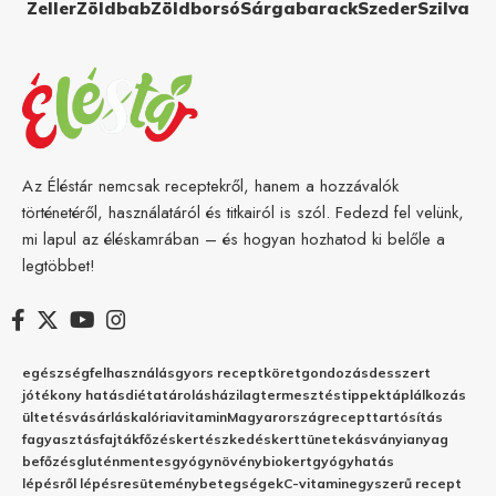
Zeller
Zöldbab
Zöldborsó
Sárgabarack
Szeder
Szilva
Az Éléstár nemcsak receptekről, hanem a hozzávalók
történetéről, használatáról és titkairól is szól. Fedezd fel velünk,
mi lapul az éléskamrában – és hogyan hozhatod ki belőle a
legtöbbet!
egészség
felhasználás
gyors recept
köret
gondozás
desszert
jótékony hatás
diéta
tárolás
házilag
termesztés
tippek
táplálkozás
ültetés
vásárlás
kalória
vitamin
Magyarország
recept
tartósítás
fagyasztás
fajták
főzés
kertészkedés
kert
tünetek
ásványianyag
befőzés
gluténmentes
gyógynövény
biokert
gyógyhatás
lépésről lépésre
sütemény
betegségek
C-vitamin
egyszerű recept