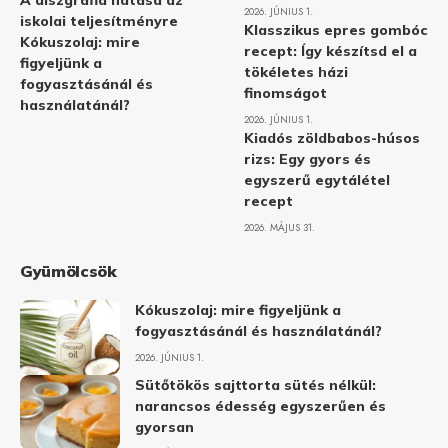
A diszgráfia hatása az
2026. JÚNIUS 1.
iskolai teljesítményre
Klasszikus epres gombóc
Kókuszolaj: mire
recept: Így készítsd el a
figyeljünk a
tökéletes házi
fogyasztásánál és
finomságot
használatánál?
2026. JÚNIUS 1.
Kiadós zöldbabos-húsos
rizs: Egy gyors és
egyszerű egytálétel
recept
2026. MÁJUS 31.
Gyümölcsök
Kókuszolaj: mire figyeljünk a
fogyasztásánál és használatánál?
2026. JÚNIUS 1.
Sütőtökös sajttorta sütés nélkül:
narancsos édesség egyszerűen és
gyorsan