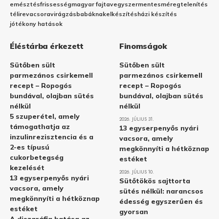
emésztés
frissesség
magyar fajta
vegyszermentes
méregtelenítés
télire
vacsora
virágzás
babáknak
elkészítés
házi készítés
jótékony hatások
Éléstárba érkezett
Finomságok
Sütőben sült
Sütőben sült
parmezános csirkemell
parmezános csirkemell
recept – Ropogós
recept – Ropogós
bundával, olajban sütés
bundával, olajban sütés
nélkül
nélkül
5 szuperétel, amely
2026. JÚLIUS 31.
támogathatja az
13 egyserpenyős nyári
inzulinrezisztencia és a
vacsora, amely
2-es típusú
megkönnyíti a hétköznap
cukorbetegség
estéket
kezelését
2026. JÚLIUS 10.
13 egyserpenyős nyári
Sütőtökös sajttorta
vacsora, amely
sütés nélkül: narancsos
megkönnyíti a hétköznap
édesség egyszerűen és
estéket
gyorsan