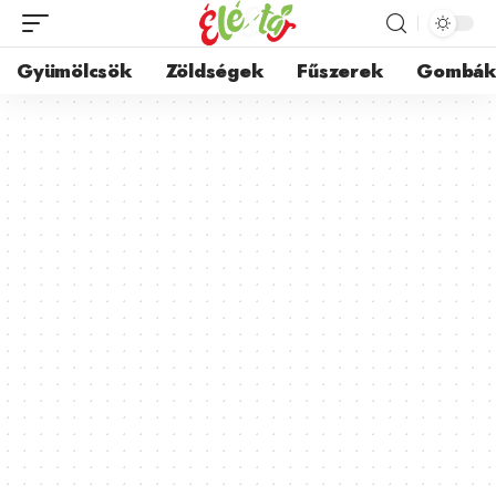
Gyümölcsök
Zöldségek
Fűszerek
Gombá