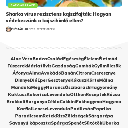
SÁRGABARACK
Sharka vírus rezisztens kajszifajták: Hogyan
védekezzünk a kajszihimlő ellen?
ÉLÉSTÁR.HU
2025. SZEPTEMBER 8.
Aloe Vera
Bodza
Család
Egészség
Élelem
Életmód
Fűszerek
Máriatövis
Gazdaság
Gombák
Gyümölcsök
Áfonya
Alma
Avokádó
Banán
Citrom
Cseresznye
Dinnye
Dió
Eper
Gesztenye
Kókusz
Körte
Málna
Mandula
Meggy
Narancs
Őszibarack
Hagyomány
Kaktusz
Kukorica
Levendula
Otthon
Receptek
Rózsa
Brokkoli
Burgonya
Cékla
Cukkini
Fokhagyma
Hagyma
Karfiol
Lencse
Levendula
Padlizsán
Paprika
Paradicsom
Retek
Rizs
Zöldségek
Sárgarépa
Savanyú káposzta
Spárga
Spenót
Sütőtök
Uborka