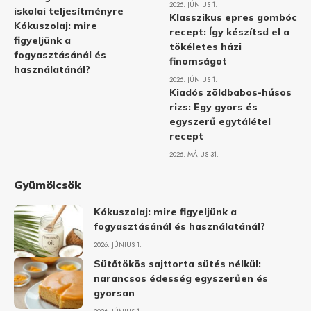
2026. JÚNIUS 1.
iskolai teljesítményre
Klasszikus epres gombóc
Kókuszolaj: mire
recept: Így készítsd el a
figyeljünk a
tökéletes házi
fogyasztásánál és
finomságot
használatánál?
2026. JÚNIUS 1.
Kiadós zöldbabos-húsos
rizs: Egy gyors és
egyszerű egytálétel
recept
2026. MÁJUS 31.
Gyümölcsök
Kókuszolaj: mire figyeljünk a
fogyasztásánál és használatánál?
2026. JÚNIUS 1.
Sütőtökös sajttorta sütés nélkül:
narancsos édesség egyszerűen és
gyorsan