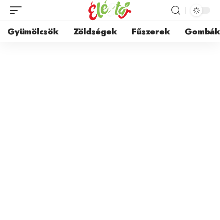
Gyümölcsök
Zöldségek
Fűszerek
Gombá