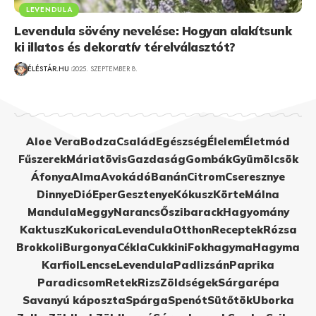
LEVENDULA
Levendula sövény nevelése: Hogyan alakítsunk
ki illatos és dekoratív térelválasztót?
ÉLÉSTÁR.HU
2025. SZEPTEMBER 8.
Aloe Vera
Bodza
Család
Egészség
Élelem
Életmód
Fűszerek
Máriatövis
Gazdaság
Gombák
Gyümölcsök
Áfonya
Alma
Avokádó
Banán
Citrom
Cseresznye
Dinnye
Dió
Eper
Gesztenye
Kókusz
Körte
Málna
Mandula
Meggy
Narancs
Őszibarack
Hagyomány
Kaktusz
Kukorica
Levendula
Otthon
Receptek
Rózsa
Brokkoli
Burgonya
Cékla
Cukkini
Fokhagyma
Hagyma
Karfiol
Lencse
Levendula
Padlizsán
Paprika
Paradicsom
Retek
Rizs
Zöldségek
Sárgarépa
Savanyú káposzta
Spárga
Spenót
Sütőtök
Uborka