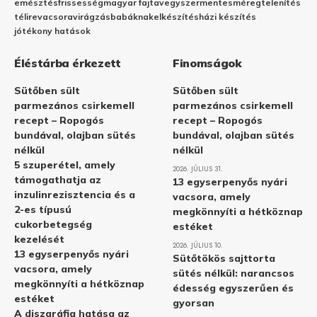
emésztés
frissesség
magyar fajta
vegyszermentes
méregtelenítés
télire
vacsora
virágzás
babáknak
elkészítés
házi készítés
jótékony hatások
Éléstárba érkezett
Finomságok
Sütőben sült
Sütőben sült
parmezános csirkemell
parmezános csirkemell
recept – Ropogós
recept – Ropogós
bundával, olajban sütés
bundával, olajban sütés
nélkül
nélkül
5 szuperétel, amely
2026. JÚLIUS 31.
támogathatja az
13 egyserpenyős nyári
inzulinrezisztencia és a
vacsora, amely
2-es típusú
megkönnyíti a hétköznap
cukorbetegség
estéket
kezelését
2026. JÚLIUS 10.
13 egyserpenyős nyári
Sütőtökös sajttorta
vacsora, amely
sütés nélkül: narancsos
megkönnyíti a hétköznap
édesség egyszerűen és
estéket
gyorsan
A diszgráfia hatása az