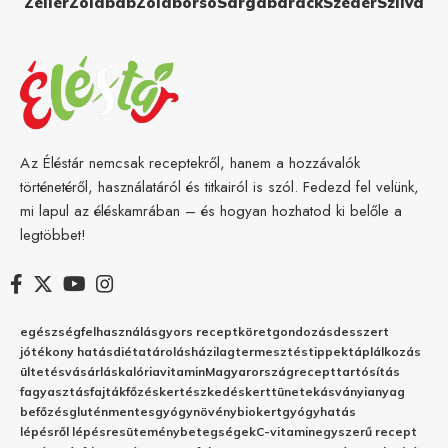
Zeller
Zöldbab
Zöldborsó
Sárgabarack
Szeder
Szilva
Az Éléstár nemcsak receptekről, hanem a hozzávalók
történetéről, használatáról és titkairól is szól. Fedezd fel velünk,
mi lapul az éléskamrában – és hogyan hozhatod ki belőle a
legtöbbet!
egészség
felhasználás
gyors recept
köret
gondozás
desszert
jótékony hatás
diéta
tárolás
házilag
termesztés
tippek
táplálkozás
ültetés
vásárlás
kalória
vitamin
Magyarország
recept
tartósítás
fagyasztás
fajták
főzés
kertészkedés
kert
tünetek
ásványianyag
befőzés
gluténmentes
gyógynövény
biokert
gyógyhatás
lépésről lépésre
sütemény
betegségek
C-vitamin
egyszerű recept