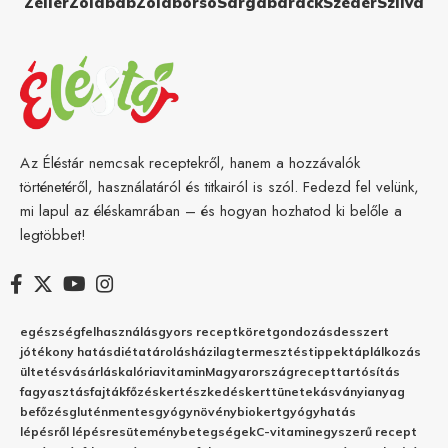
Zeller
Zöldbab
Zöldborsó
Sárgabarack
Szeder
Szilva
Az Éléstár nemcsak receptekről, hanem a hozzávalók
történetéről, használatáról és titkairól is szól. Fedezd fel velünk,
mi lapul az éléskamrában – és hogyan hozhatod ki belőle a
legtöbbet!
egészség
felhasználás
gyors recept
köret
gondozás
desszert
jótékony hatás
diéta
tárolás
házilag
termesztés
tippek
táplálkozás
ültetés
vásárlás
kalória
vitamin
Magyarország
recept
tartósítás
fagyasztás
fajták
főzés
kertészkedés
kert
tünetek
ásványianyag
befőzés
gluténmentes
gyógynövény
biokert
gyógyhatás
lépésről lépésre
sütemény
betegségek
C-vitamin
egyszerű recept