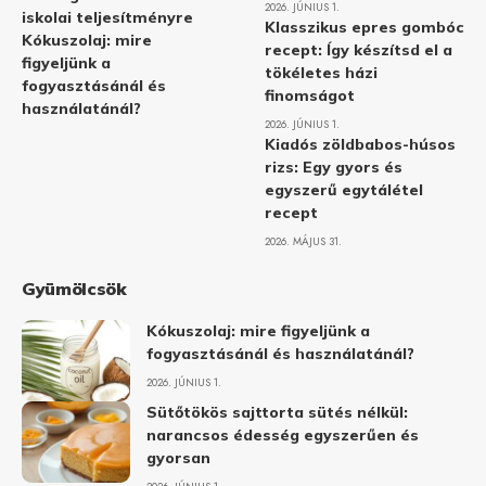
2026. JÚNIUS 1.
iskolai teljesítményre
Klasszikus epres gombóc
Kókuszolaj: mire
recept: Így készítsd el a
figyeljünk a
tökéletes házi
fogyasztásánál és
finomságot
használatánál?
2026. JÚNIUS 1.
Kiadós zöldbabos-húsos
rizs: Egy gyors és
egyszerű egytálétel
recept
2026. MÁJUS 31.
Gyümölcsök
Kókuszolaj: mire figyeljünk a
fogyasztásánál és használatánál?
2026. JÚNIUS 1.
Sütőtökös sajttorta sütés nélkül:
narancsos édesség egyszerűen és
gyorsan