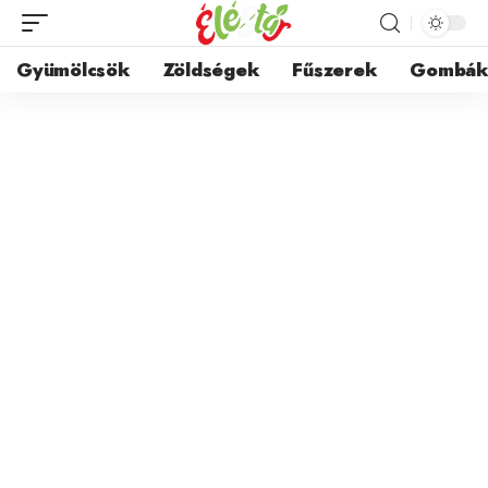
Gyümölcsök
Zöldségek
Fűszerek
Gombá