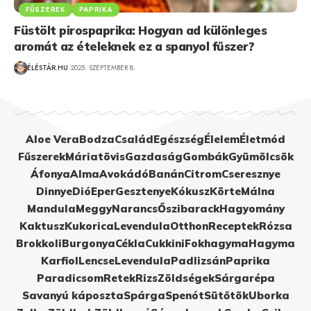
FŰSZEREK
PAPRIKA
Füstölt pirospaprika: Hogyan ad különleges
aromát az ételeknek ez a spanyol fűszer?
ÉLÉSTÁR.HU
2025. SZEPTEMBER 8.
Aloe Vera
Bodza
Család
Egészség
Élelem
Életmód
Fűszerek
Máriatövis
Gazdaság
Gombák
Gyümölcsök
Áfonya
Alma
Avokádó
Banán
Citrom
Cseresznye
Dinnye
Dió
Eper
Gesztenye
Kókusz
Körte
Málna
Mandula
Meggy
Narancs
Őszibarack
Hagyomány
Kaktusz
Kukorica
Levendula
Otthon
Receptek
Rózsa
Brokkoli
Burgonya
Cékla
Cukkini
Fokhagyma
Hagyma
Karfiol
Lencse
Levendula
Padlizsán
Paprika
Paradicsom
Retek
Rizs
Zöldségek
Sárgarépa
Savanyú káposzta
Spárga
Spenót
Sütőtök
Uborka