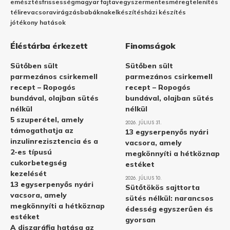
emésztés
frissesség
magyar fajta
vegyszermentes
méregtelenítés
télire
vacsora
virágzás
babáknak
elkészítés
házi készítés
jótékony hatások
Éléstárba érkezett
Finomságok
Sütőben sült
Sütőben sült
parmezános csirkemell
parmezános csirkemell
recept – Ropogós
recept – Ropogós
bundával, olajban sütés
bundával, olajban sütés
nélkül
nélkül
5 szuperétel, amely
2026. JÚLIUS 31.
támogathatja az
13 egyserpenyős nyári
inzulinrezisztencia és a
vacsora, amely
2-es típusú
megkönnyíti a hétköznap
cukorbetegség
estéket
kezelését
2026. JÚLIUS 10.
13 egyserpenyős nyári
Sütőtökös sajttorta
vacsora, amely
sütés nélkül: narancsos
megkönnyíti a hétköznap
édesség egyszerűen és
estéket
gyorsan
A diszgráfia hatása az