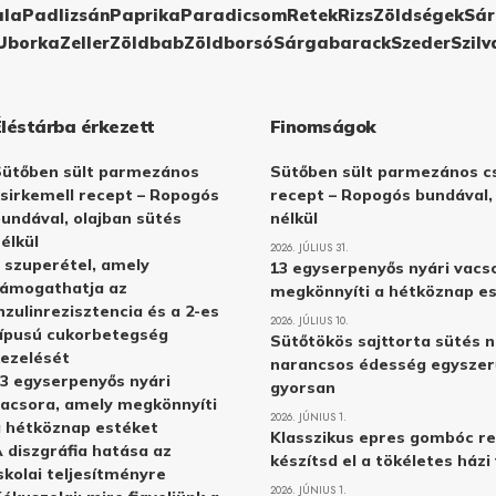
ula
Padlizsán
Paprika
Paradicsom
Retek
Rizs
Zöldségek
Sár
Uborka
Zeller
Zöldbab
Zöldborsó
Sárgabarack
Szeder
Szilv
Éléstárba érkezett
Finomságok
Sütőben sült parmezános
Sütőben sült parmezános cs
sirkemell recept – Ropogós
recept – Ropogós bundával,
undával, olajban sütés
nélkül
élkül
2026. JÚLIUS 31.
 szuperétel, amely
13 egyserpenyős nyári vacs
támogathatja az
megkönnyíti a hétköznap e
nzulinrezisztencia és a 2-es
2026. JÚLIUS 10.
ípusú cukorbetegség
Sütőtökös sajttorta sütés n
ezelését
narancsos édesség egyszer
3 egyserpenyős nyári
gyorsan
acsora, amely megkönnyíti
2026. JÚNIUS 1.
 hétköznap estéket
Klasszikus epres gombóc re
 diszgráfia hatása az
készítsd el a tökéletes ház
skolai teljesítményre
2026. JÚNIUS 1.