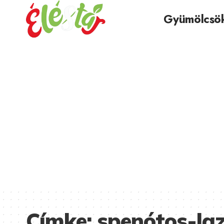
Gyümölcsö
Címke:
spenótos-laz