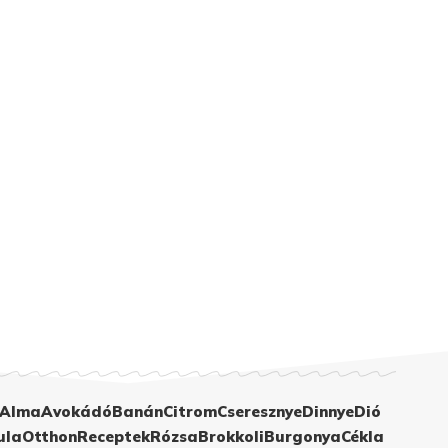
Alma
Avokádó
Banán
Citrom
Cseresznye
Dinnye
Dió
ula
Otthon
Receptek
Rózsa
Brokkoli
Burgonya
Cékla