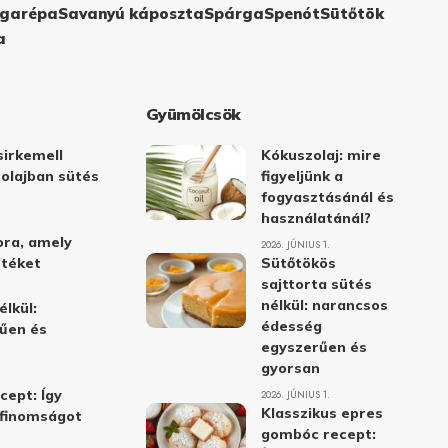
garépa
Savanyú káposzta
Spárga
Spenót
Sütőtök
a
Gyümölcsök
irkemell
Kókuszolaj: mire
 olajban sütés
figyeljünk a
fogyasztásánál és
használatánál?
ora, amely
2026. JÚNIUS 1.
stéket
Sütőtökös
sajttorta sütés
nélkül: narancsos
élkül:
édesség
űen és
egyszerűen és
gyorsan
cept: Így
2026. JÚNIUS 1.
Klasszikus epres
i finomságot
gombóc recept: