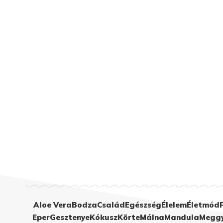
Aloe Vera
Bodza
Család
Egészség
Élelem
Életmód
Eper
Gesztenye
Kókusz
Körte
Málna
Mandula
Megg