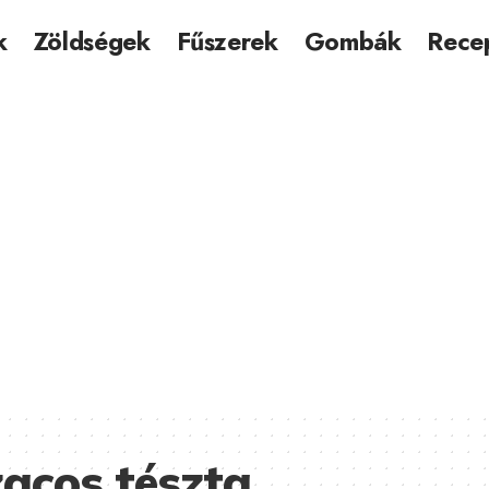
k
Zöldségek
Fűszerek
Gombák
Rece
acos tészta