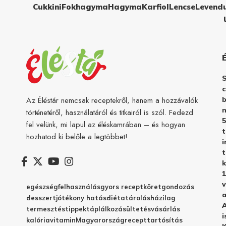
Cukkini
Fokhagyma
Hagyma
Karfiol
Lencse
Levend
c
b
Az Éléstár nemcsak receptekről, hanem a hozzávalók
n
történetéről, használatáról és titkairól is szól. Fedezd
5
fel velünk, mi lapul az éléskamrában – és hogyan
hozhatod ki belőle a legtöbbet!
i
t
k
1
v
egészség
felhasználás
gyors recept
köret
gondozás
a
desszert
jótékony hatás
diéta
tárolás
házilag
A
termesztés
tippek
táplálkozás
ültetés
vásárlás
i
kalória
vitamin
Magyarország
recept
tartósítás