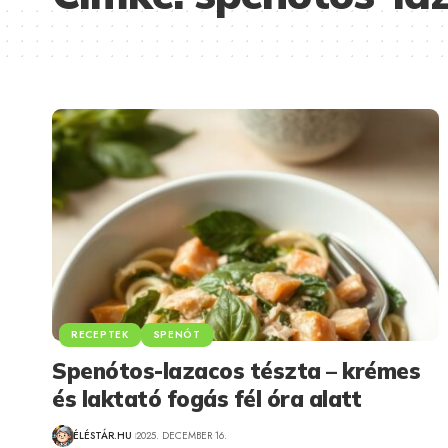
RECEPTEK
SPENÓT
Spenótos-lazacos tészta – krémes
és laktató fogás fél óra alatt
ÉLÉSTÁR.HU
2025. DECEMBER 16.