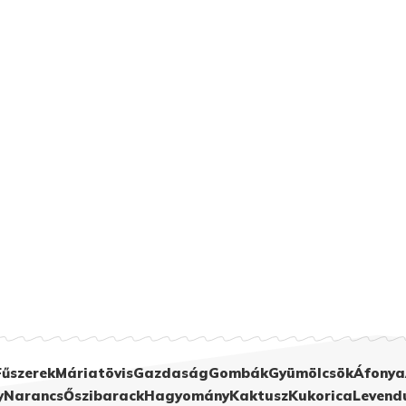
Fűszerek
Máriatövis
Gazdaság
Gombák
Gyümölcsök
Áfonya
y
Narancs
Őszibarack
Hagyomány
Kaktusz
Kukorica
Levend