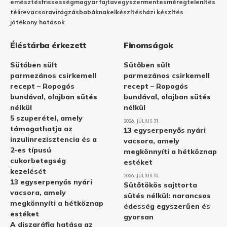
emésztés
frissesség
magyar fajta
vegyszermentes
méregtelenítés
télire
vacsora
virágzás
babáknak
elkészítés
házi készítés
jótékony hatások
Éléstárba érkezett
Finomságok
Sütőben sült
Sütőben sült
parmezános csirkemell
parmezános csirkemell
recept – Ropogós
recept – Ropogós
bundával, olajban sütés
bundával, olajban sütés
nélkül
nélkül
5 szuperétel, amely
2026. JÚLIUS 31.
támogathatja az
13 egyserpenyős nyári
inzulinrezisztencia és a
vacsora, amely
2-es típusú
megkönnyíti a hétköznap
cukorbetegség
estéket
kezelését
2026. JÚLIUS 10.
13 egyserpenyős nyári
Sütőtökös sajttorta
vacsora, amely
sütés nélkül: narancsos
megkönnyíti a hétköznap
édesség egyszerűen és
estéket
gyorsan
A diszgráfia hatása az