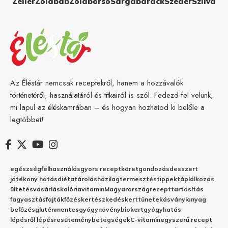
Zeller
Zöldbab
Zöldborsó
Sárgabarack
Szeder
Szilva
Az Éléstár nemcsak receptekről, hanem a hozzávalók
történetéről, használatáról és titkairól is szól. Fedezd fel velünk,
mi lapul az éléskamrában – és hogyan hozhatod ki belőle a
legtöbbet!
egészség
felhasználás
gyors recept
köret
gondozás
desszert
jótékony hatás
diéta
tárolás
házilag
termesztés
tippek
táplálkozás
ültetés
vásárlás
kalória
vitamin
Magyarország
recept
tartósítás
fagyasztás
fajták
főzés
kertészkedés
kert
tünetek
ásványianyag
befőzés
gluténmentes
gyógynövény
biokert
gyógyhatás
lépésről lépésre
sütemény
betegségek
C-vitamin
egyszerű recept