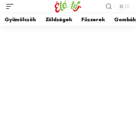
Gyümölcsök
Zöldségek
Fűszerek
Gombá