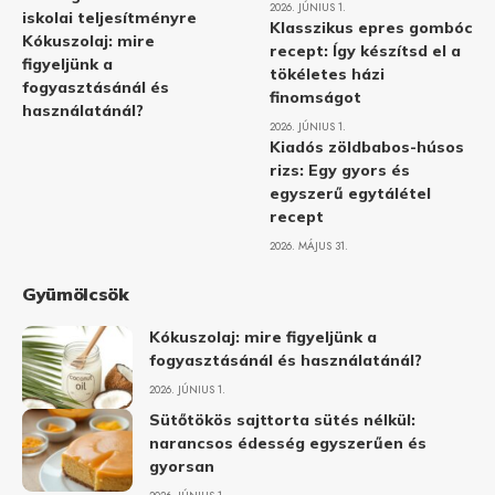
2026. JÚNIUS 1.
iskolai teljesítményre
Klasszikus epres gombóc
Kókuszolaj: mire
recept: Így készítsd el a
figyeljünk a
tökéletes házi
fogyasztásánál és
finomságot
használatánál?
2026. JÚNIUS 1.
Kiadós zöldbabos-húsos
rizs: Egy gyors és
egyszerű egytálétel
recept
2026. MÁJUS 31.
Gyümölcsök
Kókuszolaj: mire figyeljünk a
fogyasztásánál és használatánál?
2026. JÚNIUS 1.
Sütőtökös sajttorta sütés nélkül:
narancsos édesség egyszerűen és
gyorsan