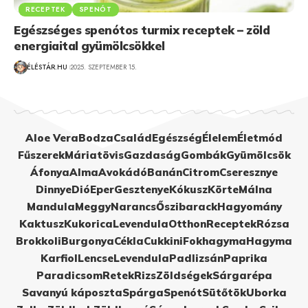
RECEPTEK
SPENÓT
Egészséges spenótos turmix receptek – zöld
energiaital gyümölcsökkel
ÉLÉSTÁR.HU
2025. SZEPTEMBER 15.
Aloe Vera
Bodza
Család
Egészség
Élelem
Életmód
Fűszerek
Máriatövis
Gazdaság
Gombák
Gyümölcsök
Áfonya
Alma
Avokádó
Banán
Citrom
Cseresznye
Dinnye
Dió
Eper
Gesztenye
Kókusz
Körte
Málna
Mandula
Meggy
Narancs
Őszibarack
Hagyomány
Kaktusz
Kukorica
Levendula
Otthon
Receptek
Rózsa
Brokkoli
Burgonya
Cékla
Cukkini
Fokhagyma
Hagyma
Karfiol
Lencse
Levendula
Padlizsán
Paprika
Paradicsom
Retek
Rizs
Zöldségek
Sárgarépa
Savanyú káposzta
Spárga
Spenót
Sütőtök
Uborka