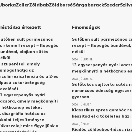
Uborka
Zeller
Zöldbab
Zöldborsó
Sárgabarack
Szeder
Szilv
Éléstárba érkezett
Finomságok
Sütőben sült parmezános
Sütőben sült parmezános cs
sirkemell recept – Ropogós
recept – Ropogós bundával,
undával, olajban sütés
nélkül
élkül
2026. JÚLIUS 31.
 szuperétel, amely
13 egyserpenyős nyári vacs
támogathatja az
megkönnyíti a hétköznap e
nzulinrezisztencia és a 2-es
2026. JÚLIUS 10.
ípusú cukorbetegség
Sütőtökös sajttorta sütés n
ezelését
narancsos édesség egyszer
3 egyserpenyős nyári
gyorsan
acsora, amely megkönnyíti
2026. JÚNIUS 1.
 hétköznap estéket
Klasszikus epres gombóc re
 diszgráfia hatása az
készítsd el a tökéletes ház
skolai teljesítményre
2026. JÚNIUS 1.
ókuszolaj: mire figyeljünk a
Kiadós zöldbabos-húsos rizs
ogyasztásánál és