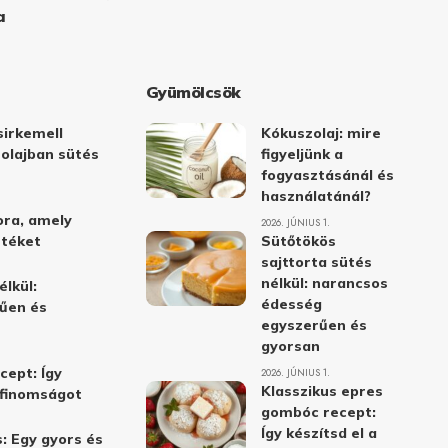
a
Gyümölcsök
irkemell
Kókuszolaj: mire
 olajban sütés
figyeljünk a
fogyasztásánál és
használatánál?
ora, amely
2026. JÚNIUS 1.
stéket
Sütőtökös
sajttorta sütés
nélkül: narancsos
élkül:
édesség
űen és
egyszerűen és
gyorsan
cept: Így
2026. JÚNIUS 1.
Klasszikus epres
i finomságot
gombóc recept:
Így készítsd el a
: Egy gyors és