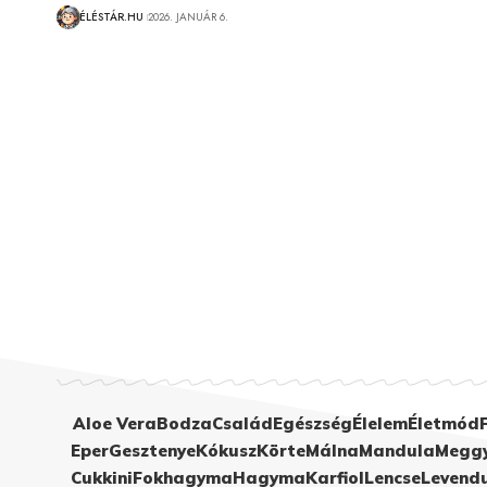
ÉLÉSTÁR.HU
2026. JANUÁR 6.
Aloe Vera
Bodza
Család
Egészség
Élelem
Életmód
Eper
Gesztenye
Kókusz
Körte
Málna
Mandula
Megg
Cukkini
Fokhagyma
Hagyma
Karfiol
Lencse
Levend