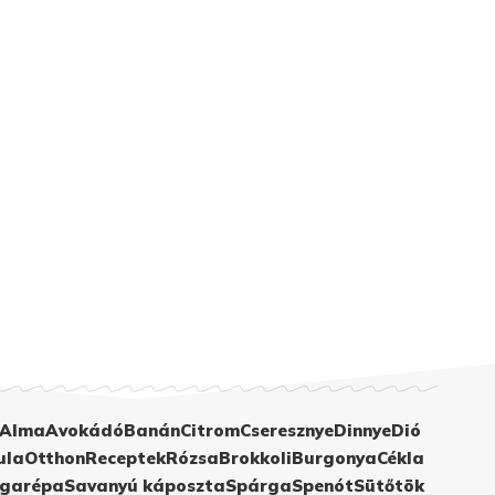
Alma
Avokádó
Banán
Citrom
Cseresznye
Dinnye
Dió
ula
Otthon
Receptek
Rózsa
Brokkoli
Burgonya
Cékla
garépa
Savanyú káposzta
Spárga
Spenót
Sütőtök