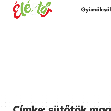
Gyümölcsö
Címke:
sütőtök ma