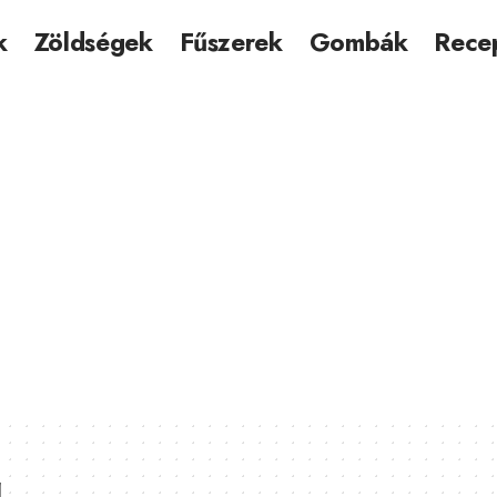
k
Zöldségek
Fűszerek
Gombák
Rece
g