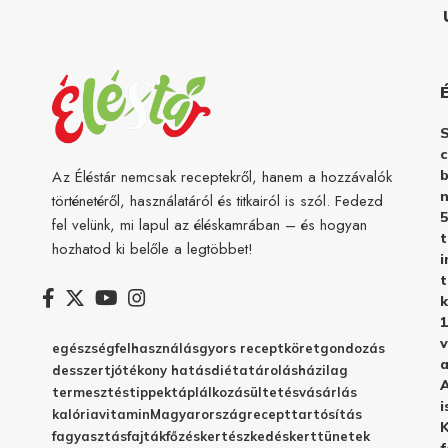
c
b
Az Éléstár nemcsak receptekről, hanem a hozzávalók
n
történetéről, használatáról és titkairól is szól. Fedezd
5
fel velünk, mi lapul az éléskamrában – és hogyan
hozhatod ki belőle a legtöbbet!
i
t
k
1
v
egészség
felhasználás
gyors recept
köret
gondozás
a
desszert
jótékony hatás
diéta
tárolás
házilag
A
termesztés
tippek
táplálkozás
ültetés
vásárlás
i
kalória
vitamin
Magyarország
recept
tartósítás
K
fagyasztás
fajták
főzés
kertészkedés
kert
tünetek
f