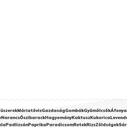
Fűszerek
Máriatövis
Gazdaság
Gombák
Gyümölcsök
Áfonya
y
Narancs
Őszibarack
Hagyomány
Kaktusz
Kukorica
Levend
ula
Padlizsán
Paprika
Paradicsom
Retek
Rizs
Zöldségek
Sár