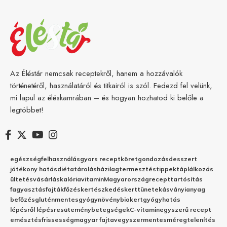
Az Éléstár nemcsak receptekről, hanem a hozzávalók
történetéről, használatáról és titkairól is szól. Fedezd fel velünk,
mi lapul az éléskamrában – és hogyan hozhatod ki belőle a
legtöbbet!
egészség
felhasználás
gyors recept
köret
gondozás
desszert
jótékony hatás
diéta
tárolás
házilag
termesztés
tippek
táplálkozás
ültetés
vásárlás
kalória
vitamin
Magyarország
recept
tartósítás
fagyasztás
fajták
főzés
kertészkedés
kert
tünetek
ásványianyag
befőzés
gluténmentes
gyógynövény
biokert
gyógyhatás
lépésről lépésre
sütemény
betegségek
C-vitamin
egyszerű recept
emésztés
frissesség
magyar fajta
vegyszermentes
méregtelenítés