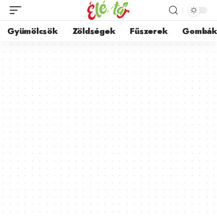
Gyümölcsök
Zöldségek
Fűszerek
Gombá