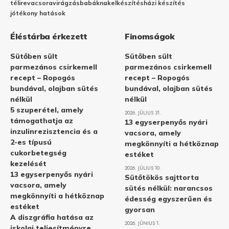
télire
vacsora
virágzás
babáknak
elkészítés
házi készítés
jótékony hatások
Éléstárba érkezett
Finomságok
Sütőben sült
Sütőben sült
parmezános csirkemell
parmezános csirkemell
recept – Ropogós
recept – Ropogós
bundával, olajban sütés
bundával, olajban sütés
nélkül
nélkül
5 szuperétel, amely
2026. JÚLIUS 31.
támogathatja az
13 egyserpenyős nyári
inzulinrezisztencia és a
vacsora, amely
2-es típusú
megkönnyíti a hétköznap
cukorbetegség
estéket
kezelését
2026. JÚLIUS 10.
13 egyserpenyős nyári
Sütőtökös sajttorta
vacsora, amely
sütés nélkül: narancsos
megkönnyíti a hétköznap
édesség egyszerűen és
estéket
gyorsan
A diszgráfia hatása az
2026. JÚNIUS 1.
iskolai teljesítményre