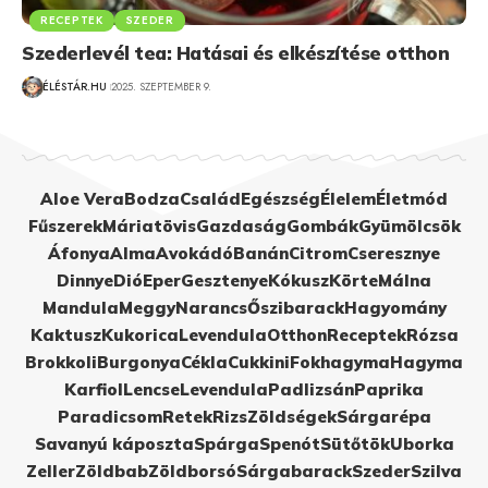
RECEPTEK
SZEDER
Szederlevél tea: Hatásai és elkészítése otthon
ÉLÉSTÁR.HU
2025. SZEPTEMBER 9.
Aloe Vera
Bodza
Család
Egészség
Élelem
Életmód
Fűszerek
Máriatövis
Gazdaság
Gombák
Gyümölcsök
Áfonya
Alma
Avokádó
Banán
Citrom
Cseresznye
Dinnye
Dió
Eper
Gesztenye
Kókusz
Körte
Málna
Mandula
Meggy
Narancs
Őszibarack
Hagyomány
Kaktusz
Kukorica
Levendula
Otthon
Receptek
Rózsa
Brokkoli
Burgonya
Cékla
Cukkini
Fokhagyma
Hagyma
Karfiol
Lencse
Levendula
Padlizsán
Paprika
Paradicsom
Retek
Rizs
Zöldségek
Sárgarépa
Savanyú káposzta
Spárga
Spenót
Sütőtök
Uborka
Zeller
Zöldbab
Zöldborsó
Sárgabarack
Szeder
Szilva