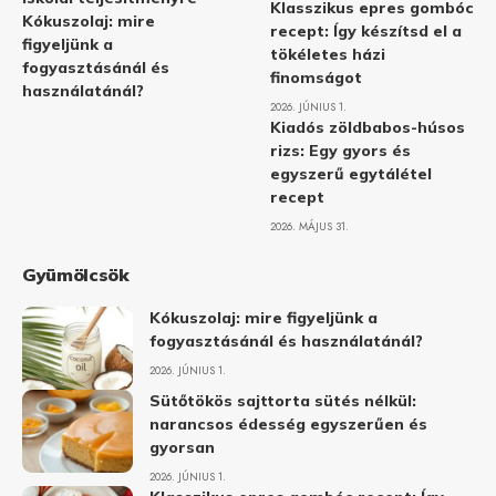
Klasszikus epres gombóc
Kókuszolaj: mire
recept: Így készítsd el a
figyeljünk a
tökéletes házi
fogyasztásánál és
finomságot
használatánál?
2026. JÚNIUS 1.
Kiadós zöldbabos-húsos
rizs: Egy gyors és
egyszerű egytálétel
recept
2026. MÁJUS 31.
Gyümölcsök
Kókuszolaj: mire figyeljünk a
fogyasztásánál és használatánál?
2026. JÚNIUS 1.
Sütőtökös sajttorta sütés nélkül:
narancsos édesség egyszerűen és
gyorsan
2026. JÚNIUS 1.