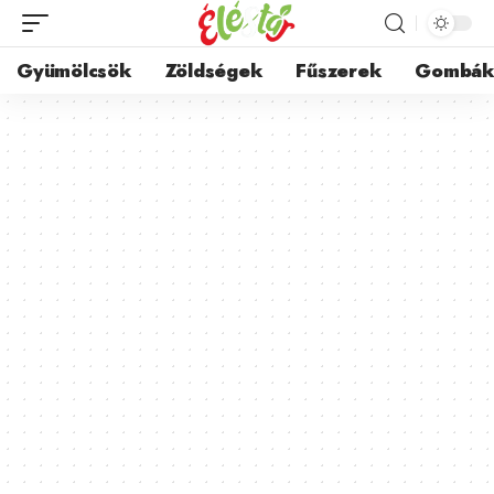
Gyümölcsök
Zöldségek
Fűszerek
Gombá