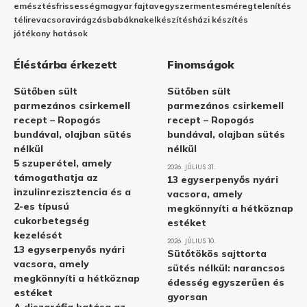
emésztés
frissesség
magyar fajta
vegyszermentes
méregtelenítés
télire
vacsora
virágzás
babáknak
elkészítés
házi készítés
jótékony hatások
Éléstárba érkezett
Finomságok
Sütőben sült
Sütőben sült
parmezános csirkemell
parmezános csirkemell
recept – Ropogós
recept – Ropogós
bundával, olajban sütés
bundával, olajban sütés
nélkül
nélkül
5 szuperétel, amely
2026. JÚLIUS 31.
támogathatja az
13 egyserpenyős nyári
inzulinrezisztencia és a
vacsora, amely
2-es típusú
megkönnyíti a hétköznap
cukorbetegség
estéket
kezelését
2026. JÚLIUS 10.
13 egyserpenyős nyári
Sütőtökös sajttorta
vacsora, amely
sütés nélkül: narancsos
megkönnyíti a hétköznap
édesség egyszerűen és
estéket
gyorsan