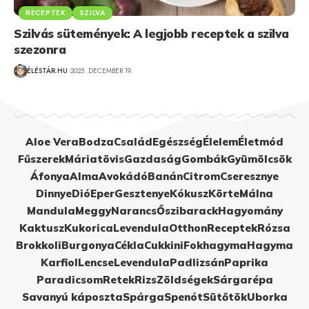
RECEPTEK
SZILVA
Szilvás sütemények: A legjobb receptek a szilva
szezonra
ÉLÉSTÁR.HU
2025. DECEMBER 19.
Aloe Vera
Bodza
Család
Egészség
Élelem
Életmód
Fűszerek
Máriatövis
Gazdaság
Gombák
Gyümölcsök
Áfonya
Alma
Avokádó
Banán
Citrom
Cseresznye
Dinnye
Dió
Eper
Gesztenye
Kókusz
Körte
Málna
Mandula
Meggy
Narancs
Őszibarack
Hagyomány
Kaktusz
Kukorica
Levendula
Otthon
Receptek
Rózsa
Brokkoli
Burgonya
Cékla
Cukkini
Fokhagyma
Hagyma
Karfiol
Lencse
Levendula
Padlizsán
Paprika
Paradicsom
Retek
Rizs
Zöldségek
Sárgarépa
Savanyú káposzta
Spárga
Spenót
Sütőtök
Uborka