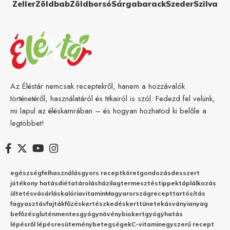
Zeller
Zöldbab
Zöldborsó
Sárgabarack
Szeder
Szilva
Az Éléstár nemcsak receptekről, hanem a hozzávalók
történetéről, használatáról és titkairól is szól. Fedezd fel velünk,
mi lapul az éléskamrában – és hogyan hozhatod ki belőle a
legtöbbet!
egészség
felhasználás
gyors recept
köret
gondozás
desszert
jótékony hatás
diéta
tárolás
házilag
termesztés
tippek
táplálkozás
ültetés
vásárlás
kalória
vitamin
Magyarország
recept
tartósítás
fagyasztás
fajták
főzés
kertészkedés
kert
tünetek
ásványianyag
befőzés
gluténmentes
gyógynövény
biokert
gyógyhatás
lépésről lépésre
sütemény
betegségek
C-vitamin
egyszerű recept