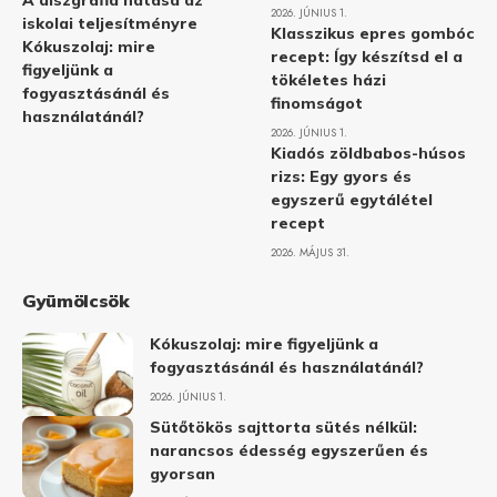
A diszgráfia hatása az
2026. JÚNIUS 1.
iskolai teljesítményre
Klasszikus epres gombóc
Kókuszolaj: mire
recept: Így készítsd el a
figyeljünk a
tökéletes házi
fogyasztásánál és
finomságot
használatánál?
2026. JÚNIUS 1.
Kiadós zöldbabos-húsos
rizs: Egy gyors és
egyszerű egytálétel
recept
2026. MÁJUS 31.
Gyümölcsök
Kókuszolaj: mire figyeljünk a
fogyasztásánál és használatánál?
2026. JÚNIUS 1.
Sütőtökös sajttorta sütés nélkül:
narancsos édesség egyszerűen és
gyorsan