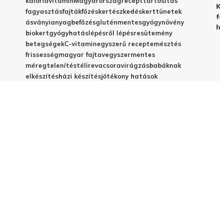
kalória
vitamin
Magyarország
recept
tartósítás
K
fagyasztás
fajták
főzés
kertészkedés
kert
tünetek
f
ásványianyag
befőzés
gluténmentes
gyógynövény
h
biokert
gyógyhatás
lépésről lépésre
sütemény
betegségek
C-vitamin
egyszerű recept
emésztés
frissesség
magyar fajta
vegyszermentes
méregtelenítés
télire
vacsora
virágzás
babáknak
elkészítés
házi készítés
jótékony hatások
© 2025 - Elestar.hu