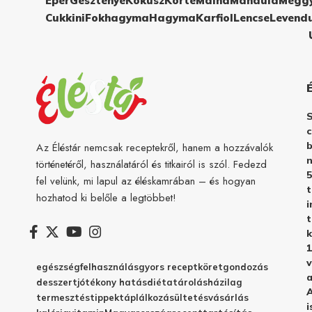
Eper
Gesztenye
Kókusz
Körte
Málna
Mandula
Megg
Cukkini
Fokhagyma
Hagyma
Karfiol
Lencse
Levend
c
b
Az Éléstár nemcsak receptekről, hanem a hozzávalók
n
történetéről, használatáról és titkairól is szól. Fedezd
5
fel velünk, mi lapul az éléskamrában – és hogyan
hozhatod ki belőle a legtöbbet!
i
t
k
1
v
egészség
felhasználás
gyors recept
köret
gondozás
a
desszert
jótékony hatás
diéta
tárolás
házilag
A
termesztés
tippek
táplálkozás
ültetés
vásárlás
i