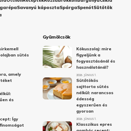
ula
Otthon
Receptek
Rózsa
Brokkoli
Burgonya
Cékla
garépa
Savanyú káposzta
Spárga
Spenót
Sütőtök
a
Gyümölcsök
irkemell
Kókuszolaj: mire
 olajban sütés
figyeljünk a
fogyasztásánál és
használatánál?
ora, amely
2026. JÚNIUS 1.
stéket
Sütőtökös
sajttorta sütés
nélkül: narancsos
élkül:
édesség
űen és
egyszerűen és
gyorsan
cept: Így
2026. JÚNIUS 1.
Klasszikus epres
i finomságot
gombóc recept: