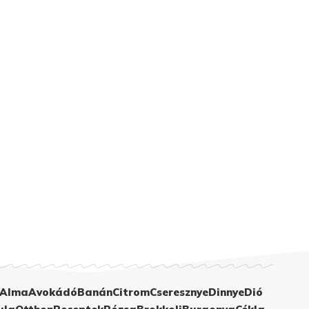
Alma
Avokádó
Banán
Citrom
Cseresznye
Dinnye
Dió