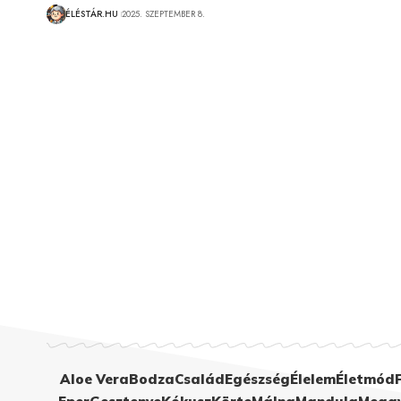
ÉLÉSTÁR.HU
2025. SZEPTEMBER 8.
Aloe Vera
Bodza
Család
Egészség
Élelem
Életmód