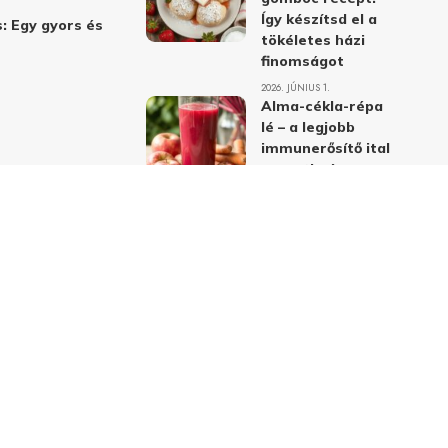
Így készítsd el a
: Egy gyors és
tökéletes házi
finomságot
2026. JÚNIUS 1.
Alma-cékla-répa
lé – a legjobb
immunerősítő ital
receptje és
hatásai
2026. JÚNIUS 1.
Almás-mákos
sütemények: A
legjobb receptek
a klasszikus
ízpárosítással
2026. MÁJUS 31.
delmi nyilatkozat
Felhasználási feltételek
Kapcsolat