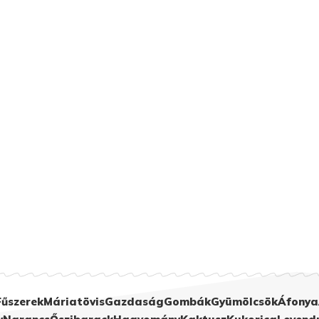
Fűszerek
Máriatövis
Gazdaság
Gombák
Gyümölcsök
Áfonya