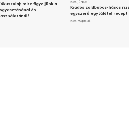
2026. JÚNIUS 1.
ókuszolaj: mire figyeljünk a
Kiadós zöldbabos-húsos rizs
ogyasztásánál és
egyszerű egytálétel recept
asználatánál?
2026. MÁJUS 31.
Adatvé