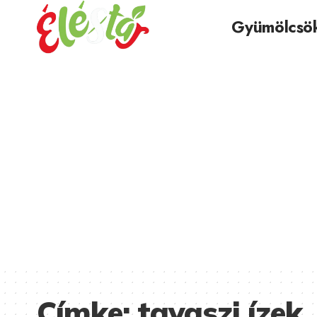
Gyümölcsö
Címke:
tavaszi ízek