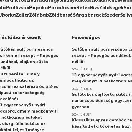
y
Narancs
Őszibarack
Hagyomány
Kaktusz
Kukorica
Levend
ula
Padlizsán
Paprika
Paradicsom
Retek
Rizs
Zöldségek
Sár
Uborka
Zeller
Zöldbab
Zöldborsó
Sárgabarack
Szeder
Szilv
Éléstárba érkezett
Finomságok
Sütőben sült parmezános
Sütőben sült parmezános cs
sirkemell recept – Ropogós
recept – Ropogós bundával,
undával, olajban sütés
nélkül
élkül
2026. JÚLIUS 31.
 szuperétel, amely
13 egyserpenyős nyári vacs
támogathatja az
megkönnyíti a hétköznap e
nzulinrezisztencia és a 2-es
2026. JÚLIUS 10.
ípusú cukorbetegség
Sütőtökös sajttorta sütés n
ezelését
narancsos édesség egyszer
3 egyserpenyős nyári
gyorsan
acsora, amely megkönnyíti
2026. JÚNIUS 1.
 hétköznap estéket
Klasszikus epres gombóc re
 diszgráfia hatása az
készítsd el a tökéletes ház
skolai teljesítményre