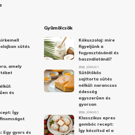
a
Gyümölcsök
irkemell
Kókuszolaj: mire
 olajban sütés
figyeljünk a
fogyasztásánál és
használatánál?
ora, amely
2026. JÚNIUS 1.
stéket
Sütőtökös
sajttorta sütés
nélkül: narancsos
élkül:
édesség
űen és
egyszerűen és
gyorsan
cept: Így
2026. JÚNIUS 1.
Klasszikus epres
i finomságot
gombóc recept:
Így készítsd el a
: Egy gyors és