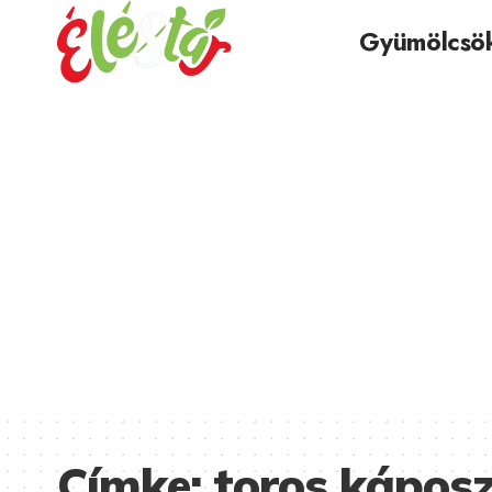
Gyümölcsö
Címke:
toros kápos