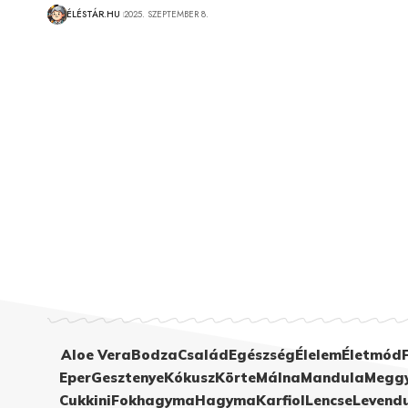
ÉLÉSTÁR.HU
2025. SZEPTEMBER 8.
Aloe Vera
Bodza
Család
Egészség
Élelem
Életmód
Eper
Gesztenye
Kókusz
Körte
Málna
Mandula
Megg
Cukkini
Fokhagyma
Hagyma
Karfiol
Lencse
Levend