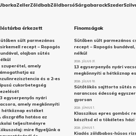
Uborka
Zeller
Zöldbab
Zöldborsó
Sárgabarack
Szeder
Szilv
Éléstárba érkezett
Finomságok
Sütőben sült parmezános
Sütőben sült parmezános cs
sirkemell recept – Ropogós
recept – Ropogós bundával,
undával, olajban sütés
nélkül
élkül
2026. JÚLIUS 31.
 szuperétel, amely
13 egyserpenyős nyári vacs
támogathatja az
megkönnyíti a hétköznap e
nzulinrezisztencia és a 2-es
2026. JÚLIUS 10.
ípusú cukorbetegség
Sütőtökös sajttorta sütés n
ezelését
narancsos édesség egyszer
3 egyserpenyős nyári
gyorsan
acsora, amely megkönnyíti
2026. JÚNIUS 1.
 hétköznap estéket
Klasszikus epres gombóc re
 diszgráfia hatása az
készítsd el a tökéletes ház
skolai teljesítményre
2026. JÚNIUS 1.
ókuszolaj: mire figyeljünk a
Kiadós zöldbabos-húsos rizs
ogyasztásánál és