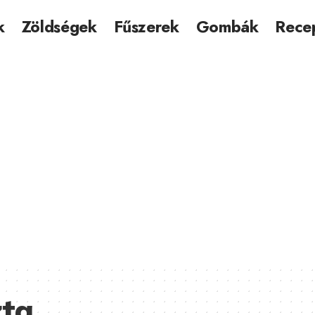
k
Zöldségek
Fűszerek
Gombák
Rece
zta