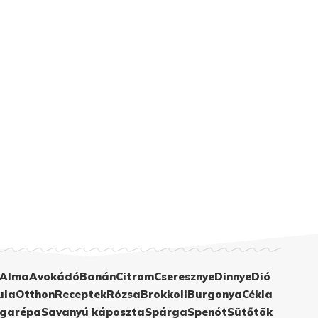
Alma
Avokádó
Banán
Citrom
Cseresznye
Dinnye
Dió
ula
Otthon
Receptek
Rózsa
Brokkoli
Burgonya
Cékla
garépa
Savanyú káposzta
Spárga
Spenót
Sütőtök