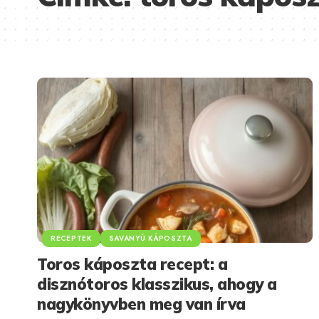
RECEPTEK
SAVANYÚ KÁPOSZTA
Toros káposzta recept: a
disznótoros klasszikus, ahogy a
nagykönyvben meg van írva