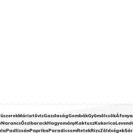
Fűszerek
Máriatövis
Gazdaság
Gombák
Gyümölcsök
Áfonya
y
Narancs
Őszibarack
Hagyomány
Kaktusz
Kukorica
Levend
ula
Padlizsán
Paprika
Paradicsom
Retek
Rizs
Zöldségek
Sár