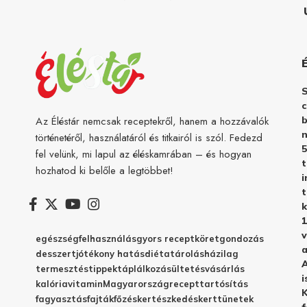
c
b
Az Éléstár nemcsak receptekről, hanem a hozzávalók
n
történetéről, használatáról és titkairól is szól. Fedezd
5
fel velünk, mi lapul az éléskamrában – és hogyan
hozhatod ki belőle a legtöbbet!
i
t
k
1
v
egészség
felhasználás
gyors recept
köret
gondozás
a
desszert
jótékony hatás
diéta
tárolás
házilag
A
termesztés
tippek
táplálkozás
ültetés
vásárlás
i
kalória
vitamin
Magyarország
recept
tartósítás
K
fagyasztás
fajták
főzés
kertészkedés
kert
tünetek
f